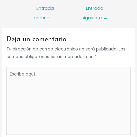
Navegación
←
Entrada
Entrada
de
anterior
siguiente
→
entradas
Deja un comentario
Tu dirección de correo electrónico no será publicada.
Los
campos obligatorios están marcados con
*
Escribe
aquí...