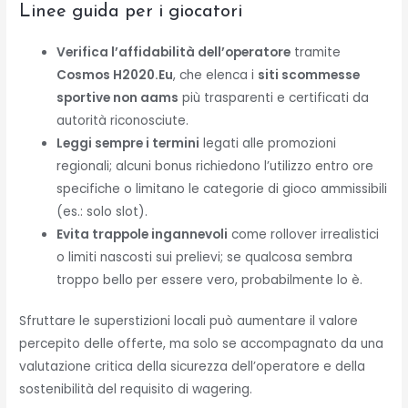
Linee guida per i giocatori
Verifica l’affidabilità dell’operatore
tramite
Cosmos H2020.Eu
, che elenca i
siti scommesse
sportive non aams
più trasparenti e certificati da
autorità riconosciute.
Leggi sempre i termini
legati alle promozioni
regionali; alcuni bonus richiedono l’utilizzo entro ore
specifiche o limitano le categorie di gioco ammissibili
(es.: solo slot).
Evita trappole ingannevoli
come rollover irrealistici
o limiti nascosti sui prelievi; se qualcosa sembra
troppo bello per essere vero, probabilmente lo è.
Sfruttare le superstizioni locali può aumentare il valore
percepito delle offerte, ma solo se accompagnato da una
valutazione critica della sicurezza dell’operatore e della
sostenibilità del requisito di wagering.