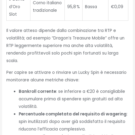
Corno italiano
d’Oro
95,8 %
Bassa
€0,09
tradizionale
Slot
Il valore atteso dipende dalla combinazione tra RTP e
volatilità; ad esempio “Dragon’s Treasure Mobile” offre un
RTP leggermente superiore ma anche alta volatilità,
rendendo profittevoli solo pochi spin fortunati su larga
scala.
Per capire se attivare o rinviare un Lucky Spin è necessario
monitorare alcune metriche chiave:
Bankroll corrente
: se inferiore a €20 è consigliabile
accumulare prima di spendere spin gratuiti ad alta
volatilità.
Percentuale completata del requisito di wagering
:
spin inutilizzati dopo aver già soddisfatto il requisito
riducono l’efficacia complessiva.