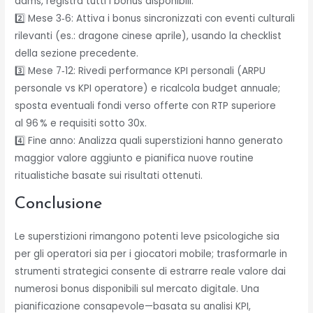
aams, registra tutti i bonus disponibili.
2️⃣ Mese 3‑6: Attiva i bonus sincronizzati con eventi culturali
rilevanti (es.: dragone cinese aprile), usando la checklist
della sezione precedente.
3️⃣ Mese 7‑12: Rivedi performance KPI personali (ARPU
personale vs KPI operatore) e ricalcola budget annuale;
sposta eventuali fondi verso offerte con RTP superiore
al 96 % e requisiti sotto 30x.
4️⃣ Fine anno: Analizza quali superstizioni hanno generato
maggior valore aggiunto e pianifica nuove routine
ritualistiche basate sui risultati ottenuti.
Conclusione
Le superstizioni rimangono potenti leve psicologiche sia
per gli operatori sia per i giocatori mobile; trasformarle in
strumenti strategici consente di estrarre reale valore dai
numerosi bonus disponibili sul mercato digitale. Una
pianificazione consapevole—basata su analisi KPI,