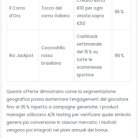
Credito extra
Il Corno
Tocco del
€10 per ogni
95 %
d’Oro
corno italiano
vincita sopra
€50
Cashback
settimanale
Coccodrillo
del 15 % su
Rio Jackpot
rosso
96 %
tutte le
brasiliano
scommesse
sportive
Queste offerte dimostrano come la segmentazione
geografica possa aumentare l’engagement del giocatore
fino al 35 % rispetto a campagne generiche. I product
manager utilizzano A/B testing per verificare quale simbolo
genera più conversione in ciascun mercato; i risultati
vengono poi integrati nei piani annuali dei bonus.