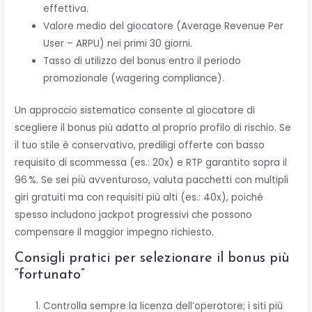
effettiva.
Valore medio del giocatore (Average Revenue Per
User – ARPU) nei primi 30 giorni.
Tasso di utilizzo del bonus entro il periodo
promozionale (wagering compliance).
Un approccio sistematico consente al giocatore di
scegliere il bonus più adatto al proprio profilo di rischio. Se
il tuo stile è conservativo, prediligi offerte con basso
requisito di scommessa (es.: 20x) e RTP garantito sopra il
96 %. Se sei più avventuroso, valuta pacchetti con multipli
giri gratuiti ma con requisiti più alti (es.: 40x), poiché
spesso includono jackpot progressivi che possono
compensare il maggior impegno richiesto.
Consigli pratici per selezionare il bonus più
“fortunato”
Controlla sempre la licenza dell’operatore; i siti più