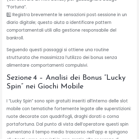
“Fortuna”.
5️⃣ Registra brevemente le sensazioni post‑sessione in un
diario digitale; questo aiuta a identificare pattern
comportamentali utili alla gestione responsabile del
bankroll.
Seguendo questi passaggi si ottiene una routine
strutturata che massimizza l’utilizzo dei bonus senza
alimentare comportamenti compulsivi.
Sezione 4 – Analisi dei Bonus “Lucky
Spin” nei Giochi Mobile
I “Lucky Spin” sono spin gratuiti inseriti all’interno delle slot
mobile con tematiche fortemente legate alle superstizioni:
ruote decorate con quadrifogli, draghi dorati o corna
portafortuna. Dal punto di vista dell’operatore questi spin
aumentano il tempo medio trascorso nell’app e spingono