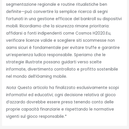
segmentazione regionale e routine ritualistiche ben
definite—può convertire la semplice ricerca di segni
fortunati in una gestione efficace del bankroll su dispositivi
mobili. Ricordiamo che la sicurezza rimane prioritaria:
affidarsi a fonti indipendenti come Cosmos H2020.Eu,
verificare licenze valide e scegliere siti scommesse non
aams sicuri è fondamentale per evitare truffe e garantire
un’esperienza ludica responsabile. Speriamo che le
strategie illustrate possano guidarti verso scelte
informate, divertimento controllato e profitto sostenibile
nel mondo dell’iGaming mobile.
Nota
: Questo articolo ha finalizzato esclusivamente scopi
informativi ed educativi; ogni decisione relativa al gioco
d’azzardo dovrebbe essere presa tenendo conto delle
proprie capacità finanziarie e rispettando le normative
vigenti sul gioco responsabile.*