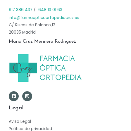
917 386 437
/
648 13 01 63
info@farmaopticaortopediacruz.es
C/ Riscos de Polanco,12
28035 Madrid
Maria Cruz Merinero Rodríguez
Legal
Aviso Legal
Política de privacidad