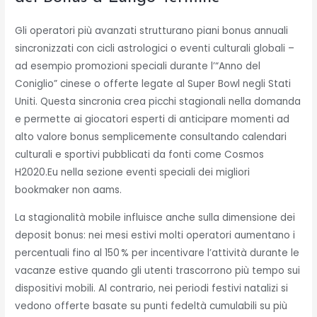
Gli operatori più avanzati strutturano piani bonus annuali
sincronizzati con cicli astrologici o eventi culturali globali –
ad esempio promozioni speciali durante l’“Anno del
Coniglio” cinese o offerte legate al Super Bowl negli Stati
Uniti. Questa sincronia crea picchi stagionali nella domanda
e permette ai giocatori esperti di anticipare momenti ad
alto valore bonus semplicemente consultando calendari
culturali e sportivi pubblicati da fonti come Cosmos
H2020.Eu nella sezione eventi speciali dei migliori
bookmaker non aams​.
La stagionalità mobile influisce anche sulla dimensione dei
deposit bonus: nei mesi estivi molti operatori aumentano i
percentuali fino al 150 % per incentivare l’attività durante le
vacanze estive quando gli utenti trascorrono più tempo sui
dispositivi mobili. Al contrario, nei periodi festivi natalizi si
vedono offerte basate su punti fedeltà cumulabili su più