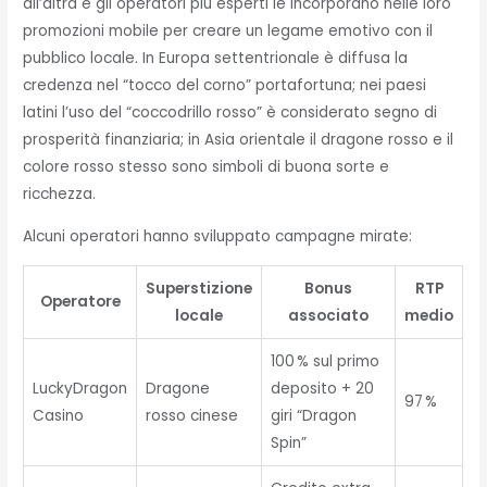
all’altra e gli operatori più esperti le incorporano nelle loro
promozioni mobile per creare un legame emotivo con il
pubblico locale. In Europa settentrionale è diffusa la
credenza nel “tocco del corno” portafortuna; nei paesi
latini l’uso del “coccodrillo rosso” è considerato segno di
prosperità finanziaria; in Asia orientale il dragone rosso e il
colore rosso stesso sono simboli di buona sorte e
ricchezza.
Alcuni operatori hanno sviluppato campagne mirate:
Superstizione
Bonus
RTP
Operatore
locale
associato
medio
100 % sul primo
LuckyDragon
Dragone
deposito + 20
97 %
Casino
rosso cinese
giri “Dragon
Spin”