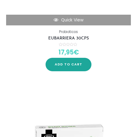
Quick View
Probioticos
EUBARRIERA 30CPS
17,95
€
Rated
0
out
of
5
ADD TO CART