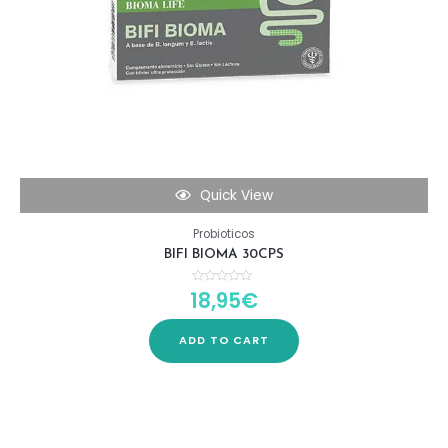
Quick View
Probioticos
BIFI BIOMA 30CPS
18,95
€
Rated
0
out
of
5
ADD TO CART