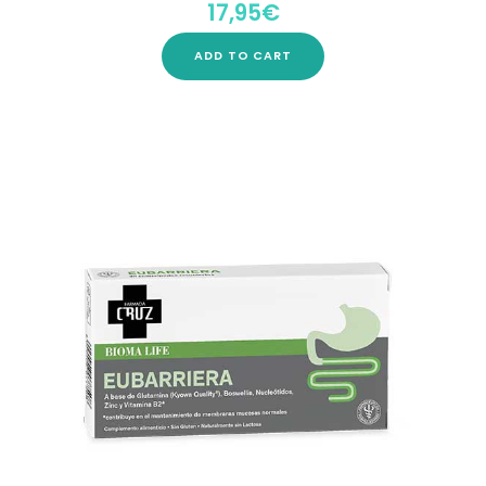
17,95
€
Rated
0
out
of
5
ADD TO CART