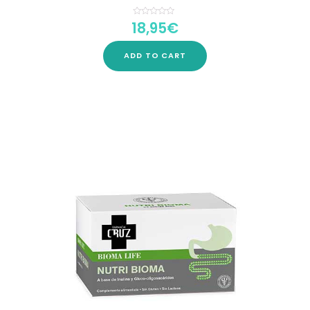
18,95
€
Rated
0
out
of
5
ADD TO CART