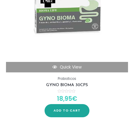
Quick View
Probioticos
GYNO BIOMA 30CPS
18,95
€
Rated
0
out
of
5
ADD TO CART