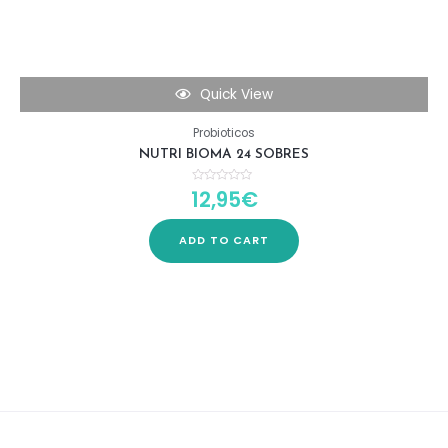
Quick View
Probioticos
NUTRI BIOMA 24 SOBRES
12,95
€
Rated
0
out
of
5
ADD TO CART