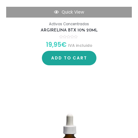
Quick View
Activos Concentrados
ARGIRELINA BTX 10% 20ML
19,95
€
R
IVA incluido
a
t
e
d
ADD TO CART
0
o
u
t
o
f
5