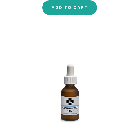
e
d
ADD TO CART
0
o
u
t
o
f
5