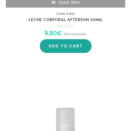
Quick View
Linea Solar
LECHE CORPORAL AFTERSUN 100ML
9,80
€
R
IVA incluido
a
t
e
d
ADD TO CART
0
o
u
t
o
f
5