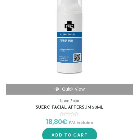
Quick View
Linea Solar
SUERO FACIAL AFTERSUN 50ML
18,80
€
R
IVA incluido
a
t
e
d
ADD TO CART
0