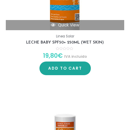
Quick View
Linea Solar
LECHE BABY SPF50+ 250ML (WET SKIN)
19,80
€
R
IVA incluido
a
t
e
d
ADD TO CART
0
o
u
t
o
f
5