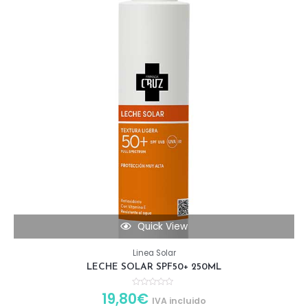
Quick View
Linea Solar
LECHE SOLAR SPF50+ 250ML
19,80
€
R
IVA incluido
a