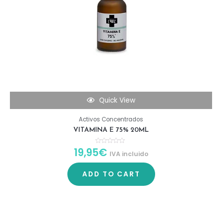
Quick View
Activos Concentrados
VITAMINA E 75% 20ML
19,95
€
R
IVA incluido
a
t
e
d
ADD TO CART
0
o
u
t
o
f
5