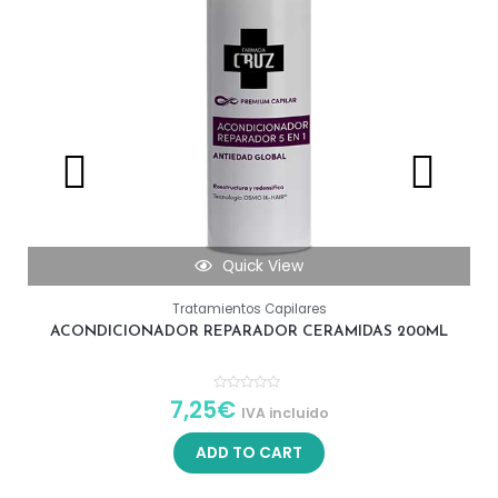
Quick View
Tratamientos Capilares
ACONDICIONADOR REPARADOR CERAMIDAS 200ML
7,25
€
R
IVA incluido
a
t
e
ADD TO CART
d
0
o
u