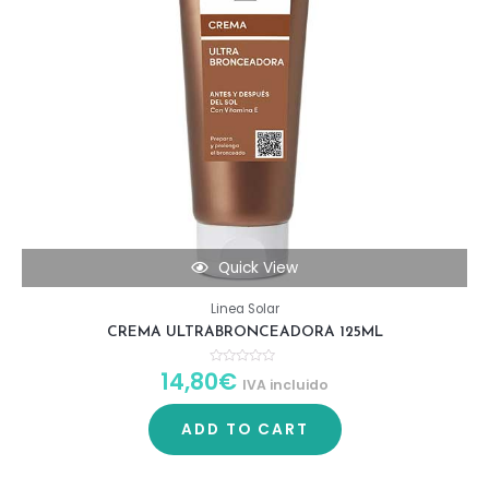
Quick View
Linea Solar
CREMA ULTRABRONCEADORA 125ML
14,80
€
R
IVA incluido
a
t
e
d
ADD TO CART
0
o
u
t
o