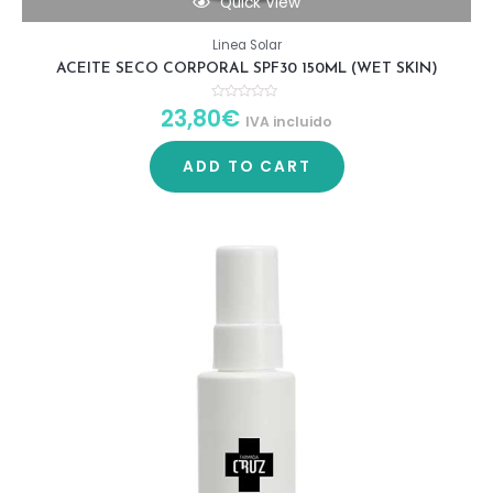
Quick View
Linea Solar
ACEITE SECO CORPORAL SPF30 150ML (WET SKIN)
23,80
€
R
IVA incluido
a
t
e
d
ADD TO CART
0
o
u
t
o
f
5