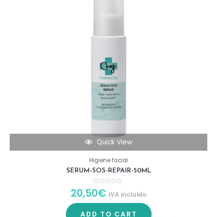
Quick View
Higiene facial
SERUM-SOS-REPAIR-50ML
20,50
€
R
IVA incluido
a
t
e
d
ADD TO CART
0