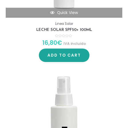
Quick View
Linea Solar
LECHE SOLAR SPF50+ 100ML
16,80
€
R
IVA incluido
a
t
e
d
ADD TO CART
0
o
u
t
o
f
5