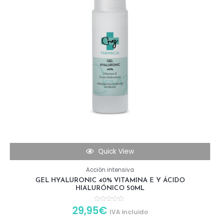
Quick View
Acción intensiva
GEL HYALURONIC 40% VITAMINA E Y ÁCIDO
HIALURÓNICO 50ML
29,95
€
R
IVA incluido
a
t