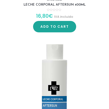
LECHE CORPORAL AFTERSUN 400ML
16,80
€
R
IVA incluido
a
t
e
d
ADD TO CART
0
o
u
t
o
f
5