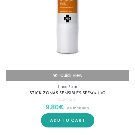
Quick View
Linea Solar
STICK ZONAS SENSIBLES SPF50+ 10G
9,80
€
R
IVA incluido
a
t
e
d
ADD TO CART
0
o
u
t
o