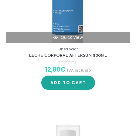
Quick View
Linea Solar
LECHE CORPORAL AFTERSUN 200ML
12,80
€
R
IVA incluido
a
t
e
d
ADD TO CART
0
o
u
t
o
f
5