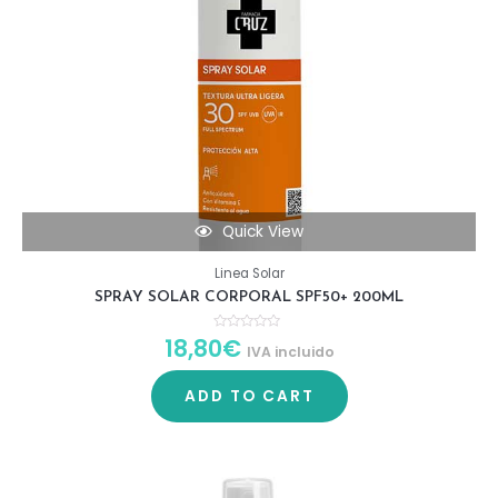
Quick View
Linea Solar
SPRAY SOLAR CORPORAL SPF50+ 200ML
18,80
€
R
IVA incluido
a
t
e
d
ADD TO CART
0
o
u
t
o
f
5