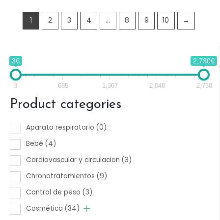
f
5
1
2
3
4
…
8
9
10
→
3€
2,730€
3
685
1,367
2,048
2,730
Product categories
Aparato respiratorio
(0)
Bebé
(4)
Cardiovascular y circulacion
(3)
Chronotratamientos
(9)
Control de peso
(3)
Cosmética
(34)