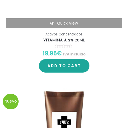
Quick View
Activos Concentrados
VITAMINA A 2% 20ML
19,95
€
R
IVA incluido
a
t
e
d
ADD TO CART
0
o
u
t
o
f
5
Nuevo