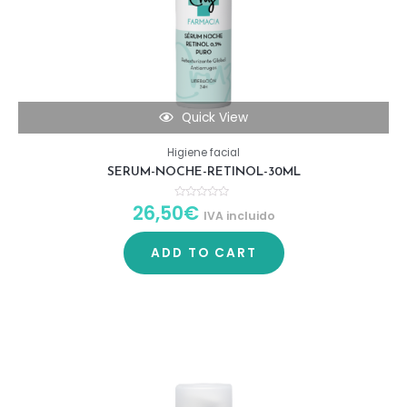
Quick View
Higiene facial
SERUM-NOCHE-RETINOL-30ML
26,50
€
R
IVA incluido
a
t
e
d
ADD TO CART
0
o
u
t
o
f
5