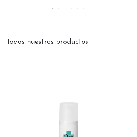
t
o
f
5
Todos nuestros productos