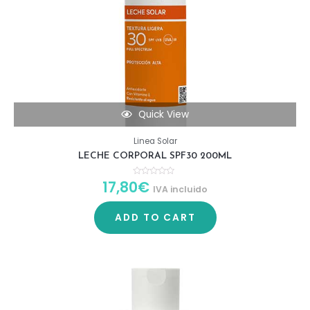
Quick View
Linea Solar
LECHE CORPORAL SPF30 200ML
17,80
€
R
IVA incluido
a
t
e
d
ADD TO CART
0
o
u
t
o
f
5