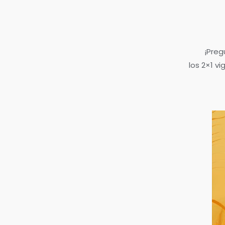
¡Preg
los 2×1 v