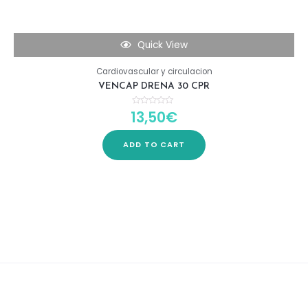
Quick View
Cardiovascular y circulacion
VENCAP DRENA 30 CPR
13,50
€
Rated
0
out
of
5
ADD TO CART