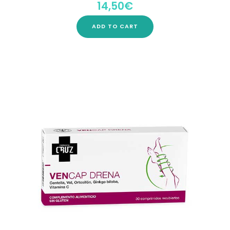
14,50
€
Rated
0
out
of
5
ADD TO CART