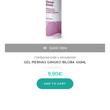
Quick View
Cardiovascular y circulacion
GEL PIERNAS GINGKO BILOBA 100ML
9,90
€
Rated
0
out
of
5
ADD TO CART