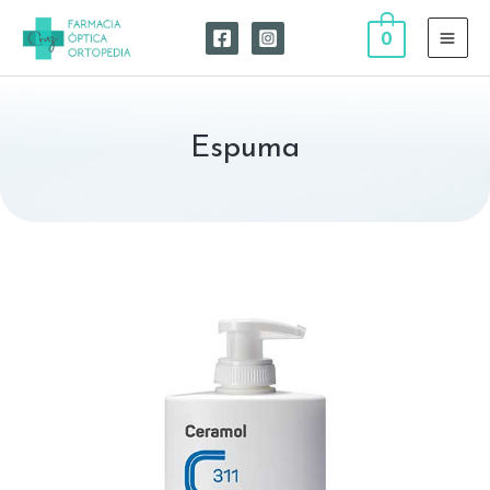
0
Espuma