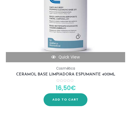
Quick View
Cosmética
CERAMOL BASE LIMPIADORA ESPUMANTE 400ML
16,50
€
Rated
0
out
of
5
ADD TO CART