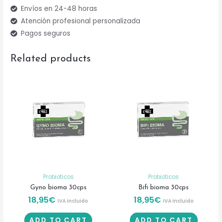
Envíos en 24-48 horas
Atención profesional personalizada
Pagos seguros
Related products
Probioticos
Probioticos
Gyno bioma 30cps
Bifi bioma 30cps
18,95
€
18,95
€
IVA incluido
IVA incluido
ADD TO CART
ADD TO CART