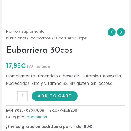
Home
/
Suplemento
nutricional
/
Probioticos
/ Eubarriera 30cps
Eubarriera 30cps
17,95
€
IVA incluido
Complemento alimenticio a base de Glutamina, Boswellia,
Nucleótidos, Zinc y Vitamina B2. Sin gluten. Sin lactosa.
Eubarriera
ADD TO CART
30cps
quantity
EAN:
8029408077508
SKU:
FPAEUBZ0S
Category:
Probioticos
¡Envíos gratis en pedidos a partir de 100€!