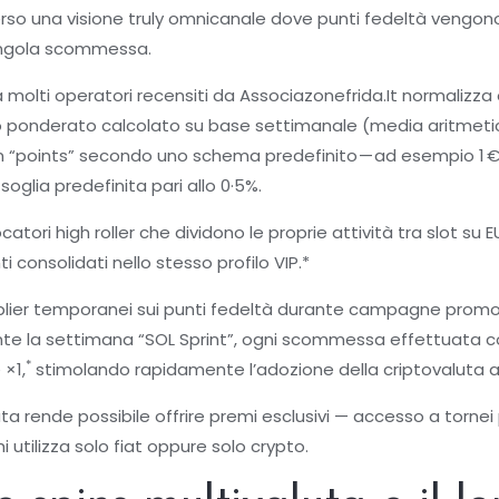
erso una visione truly omnicanale dove punti fedeltà veng
singola scommessa.
molti operatori recensiti da Associazon​e​frida.It normalizz
 ponderato calcolato su base settimanale (media aritmetica 
to in “points” secondo uno schema predefinito — ad esempio 1 €
soglia predefinita pari allo 0·5%.
ori high roller che dividono le proprie attività tra slot su E
i consolidati nello stesso profilo VIP.*
iplier temporanei sui punti fedeltà durante campagne prom
ante la settimana “SOL Sprint”, ogni scommessa effettuata co
*
 ×1,
stimolando rapidamente l’adozione della criptovaluta al
uta rende possibile offrire premi esclusivi — accesso a tornei 
 utilizza solo fiat oppure solo crypto.