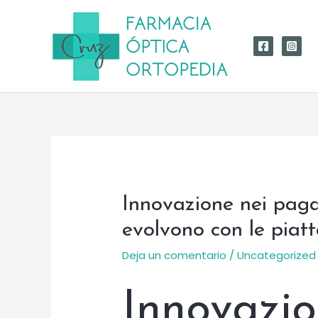
Ir
al
contenido
Innovazione nei pagam
evolvono con le piat
Deja un comentario
/
Uncategorized
Innovazio