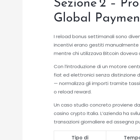
Sezione 2 – Pro
Global Paymen
I reload bonus settimanali sono dive
incentivi erano gestiti manualmente 
mentre chi utilizzava Bitcoin doveva 
Con l’introduzione di un motore centr
fiat ed elettronici senza distinzione 
— normalizza gli importi tramite tas
o reload reward.
Un caso studio concreto proviene da “
casino crypto Italia. L’azienda ha sv
transazioni giornaliere ed assegna p
Tipo di
Tempo