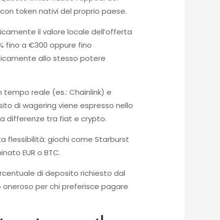
con token nativi del proprio paese.
mente il valore locale dell’offerta
% fino a €300 oppure fino
aticamente allo stesso potere
in tempo reale (es.: Chainlink) e
ito di wagering viene espresso nello
 differenze tra fiat e crypto.
a flessibilità: giochi come Starburst
inato EUR o BTC.
rcentuale di deposito richiesto dal
eno oneroso per chi preferisce pagare