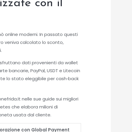
izzate con il
nò online moderni. In passato questi
o veniva calcolato lo sconto,
.
 sfruttano dati provenienti da wallet
carte bancarie, PayPal, USDT e Litecoin
te lo stato eleggibile per cash‑back
frida.It nelle sue guide sui migliori
etes che elabora milioni di
neta usata dal cliente.
orazione con Global Payment