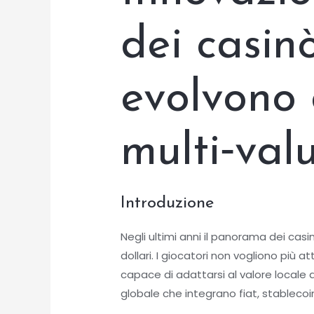
dei casin
evolvono 
multi‑val
Introduzione
Negli ultimi anni il panorama dei casin
dollari. I giocatori non vogliono più 
capace di adattarsi al valore locale 
globale che integrano fiat, stableco