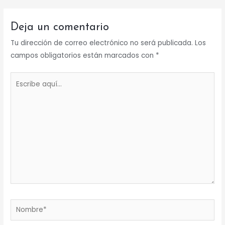
Deja un comentario
Tu dirección de correo electrónico no será publicada.
Los
campos obligatorios están marcados con
*
Escribe
aquí...
Nombre*