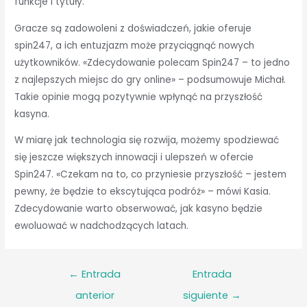
funkcje i tytuły.
Gracze są zadowoleni z doświadczeń, jakie oferuje
spin247, a ich entuzjazm może przyciągnąć nowych
użytkowników. «Zdecydowanie polecam Spin247 – to jedno
z najlepszych miejsc do gry online» – podsumowuje Michał.
Takie opinie mogą pozytywnie wpłynąć na przyszłość
kasyna.
W miarę jak technologia się rozwija, możemy spodziewać
się jeszcze większych innowacji i ulepszeń w ofercie
Spin247. «Czekam na to, co przyniesie przyszłość – jestem
pewny, że będzie to ekscytująca podróż» – mówi Kasia.
Zdecydowanie warto obserwować, jak kasyno będzie
ewoluować w nadchodzących latach.
Navegación
←
Entrada
Entrada
de
anterior
siguiente
→
entradas