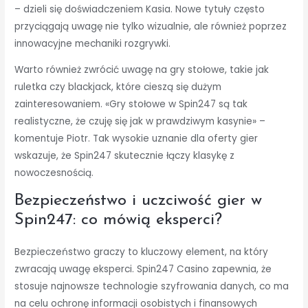
– dzieli się doświadczeniem Kasia. Nowe tytuły często
przyciągają uwagę nie tylko wizualnie, ale również poprzez
innowacyjne mechaniki rozgrywki.
Warto również zwrócić uwagę na gry stołowe, takie jak
ruletka czy blackjack, które cieszą się dużym
zainteresowaniem. «Gry stołowe w Spin247 są tak
realistyczne, że czuję się jak w prawdziwym kasynie» –
komentuje Piotr. Tak wysokie uznanie dla oferty gier
wskazuje, że Spin247 skutecznie łączy klasykę z
nowoczesnością.
Bezpieczeństwo i uczciwość gier w
Spin247: co mówią eksperci?
Bezpieczeństwo graczy to kluczowy element, na który
zwracają uwagę eksperci. Spin247 Casino zapewnia, że
stosuje najnowsze technologie szyfrowania danych, co ma
na celu ochronę informacji osobistych i finansowych