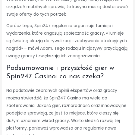
urządzeń mobilnych sprawia, że kasyna muszą dostosować
swoje oferty do tych potrzeb.
Oprócz tego, Spin247 regularnie organizuje turnieje i
wydarzenia, które angażują społeczność graczy. «Turnieje
są świetną okazją do rywalizacji i zdobywania atrakcyjnych
nagród» – mówi Adam. Tego rodzaju inicjatywy przyciągają
uwagę graczy i zwiększają ich zaangażowanie.
Podsumowanie i przyszłość gier w
Spin247 Casino: co nas czeka?
Na podstawie zebranych opinii ekspertów oraz graczy
można stwierdzić, że Spin247 Casino ma wiele do
zaoferowania. Jakość gier, różnorodność oraz innowacyjne
podejście sprawiają, że jest to miejsce, które cieszy się
dużym uznaniem wśród graczy. Warto śledzić rozwój tej
platformy, ponieważ wprowadza ona regularnie nowe