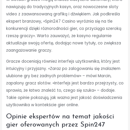
nawiązują do tradycyjnych kasyn, oraz nowoczesne sloty
video z zaawansowaną grafiką i dźwiękiem. Jak podkreśla
ekspert branżowy, «Spin247 Casino wyróżnia się na tle
konkurencji dzięki różnorodności gier, co przyciąga szeroką
rzeszę graczy». Warto zauważyć, że kasyno regularnie
aktualizuje swoją ofertę, dodając nowe tytuły, co zwiększa
zaangażowanie graczy.
Gracze doceniają również interfejs użytkownika, który jest
intuicyjny i przyjazny. «Zaraz po zalogowaniu się znalazłem
ulubione gry bez żadnych problemów» – mówi Marcin,
zapalony gracz slotów. «Interfejs jest bardzo przejrzysty, co
sprawia, że łatwo znaleźć to, czego się szuka» – dodaje.
Takie opinie pokazują, jak ważna jest jakość doświadczenia
użytkownika w kontekście gier online.
Opinie ekspertów na temat jakości
gier oferowanych przez Spin247