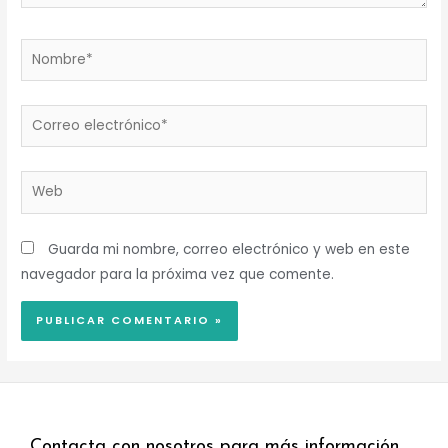
Nombre*
Correo
electrónico*
Web
Guarda mi nombre, correo electrónico y web en este
navegador para la próxima vez que comente.
Contacta con nosotros para más información