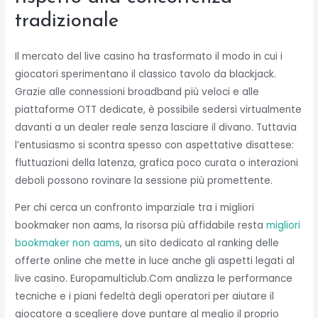
tradizionale
Il mercato del live casino ha trasformato il modo in cui i
giocatori sperimentano il classico tavolo da blackjack.
Grazie alle connessioni broadband più veloci e alle
piattaforme OTT dedicate, è possibile sedersi virtualmente
davanti a un dealer reale senza lasciare il divano. Tuttavia
l’entusiasmo si scontra spesso con aspettative disattese:
fluttuazioni della latenza, grafica poco curata o interazioni
deboli possono rovinare la sessione più promettente.
Per chi cerca un confronto imparziale tra i migliori
bookmaker non aams, la risorsa più affidabile resta
migliori
bookmaker non aams
, un sito dedicato al ranking delle
offerte online che mette in luce anche gli aspetti legati al
live casino. Europamulticlub.Com analizza le performance
tecniche e i piani fedeltà degli operatori per aiutare il
giocatore a scegliere dove puntare al meglio il proprio