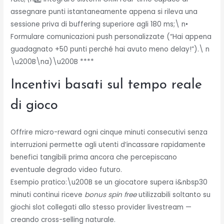
assegnare punti istantaneamente appena si rileva una
sessione priva di buffering superiore agli 180 ms;\ n•
Formulare comunicazioni push personalizzate (“Hai appena
guadagnato +50 punti perché hai avuto meno delay!”).\ n​
\u200B\na)\u200B ****
Incentivi basati sul tempo reale
di gioco
Offrire micro-reward ogni cinque minuti consecutivi senza
interruzioni permette agli utenti d’incassare rapidamente
benefici tangibili prima ancora che percepiscano
eventuale degrado video futuro.
Esempio pratico:\u200B se un giocatore supera i&nbsp30
minuti continui riceve
bonus spin free
utilizzabili soltanto su
giochi slot collegati allo stesso provider livestream —
creando cross-selling naturale.