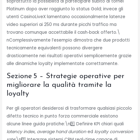
soprattutto la possibilità di partecipare subito ai tornei
Platinum dopo aver raggiunto lo status Gold; invece gli
utenti CasinoLiveX lamentano occasionalmente latenze
video superiori ai 250 ms durante picchi traffico ma
trovano comunque accettabile il cash‑back offerto.\
nComplessivamente l’esempio dimostra che due prodotti
tecnicamente equivalenti possono divergere
drasticamente nei risultati operativi semplicemente grazie
alle dinamiche loyalty implementate correttamente.
Sezione 5 – Strategie operative per
migliorare la qualità tramite la
loyalty
Per gli operatori desiderosi di trasformare qualsiasi piccolo
difetto tecnico in punto forza commerciale esistono
alcune linee guida pratiche:\n1️⃣ Definire KPI chiari quali
latency index
,
average hand duration
ed
loyalty conversion
rate
;\n2️⃣ Integrare sistemi CRM real-time capace di