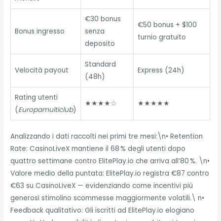
€30 bonus
€50 bonus + $100
Bonus ingresso
senza
turnio gratuito
deposito
Standard
Velocità payout
Express (24h)
(48h)
Rating utenti
★★★★☆
★★★★★
(
Europamulticlub
)
Analizzando i dati raccolti nei primi tre mesi:\n• Retention
Rate: CasinoLiveX mantiene il 68 % degli utenti dopo
quattro settimane contro ElitePlay.io che arriva all’80 %. \n•
Valore medio della puntata: ElitePlay.io registra €87 contro
€63 su CasinoLiveX — evidenziando come incentivi più
generosi stimolino scommesse maggiormente volatili.\ n•
Feedback qualitativo: Gli iscritti ad ElitePlay.io elogiano