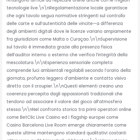
rimangono difficili da replicare online anche con le migliori
tecnologie live.\n\nRegolamentazione locale garantisce
che ogni tavolo segua normative stringenti sul controllo
delle carte e sull’autenticità delle vincite—a differenza
degli ambienti digitali dove le licenze variano ampiamente
fra giurisdizioni come Malta o Curaçao.\n\nSupervisione
sul tavolo è immediata grazie alla presenza fisica
dell’auditor interno o esterno che verifica l’integrità della
mescolatura.\n\nEsperienza sensoriale completa
comprende luci ambientali regolabili secondo l’orario della
giornata, profumo leggero d’ambiente e contatto visivo
diretto con il croupier.\n\nQuesti elementi creano una
coerenza percepita dagli appassionati tradizionali che
tendono ad associare il valore del gioco all’atmosfera
stessa.\n\nNel confronto storico tra primi operatori online
come BetClic Live Casino ed i flagship europei come
Casino Barcelona Live Room emerge chiaramente come
queste ultime mantengono standard qualitativi costanti