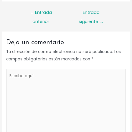
Navegación
←
Entrada
Entrada
de
anterior
siguiente
→
entradas
Deja un comentario
Tu dirección de correo electrónico no será publicada.
Los
campos obligatorios están marcados con
*
Escribe
aquí...