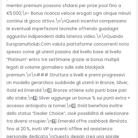
membri premium possono sfidarsi per prize pool fino a
€5 000;\n- Bonus ricarica veloce erogati ogni cinque minuti
continui di gioco attivo.\n\nQuesti incentivi compensano
le eventuali imperfezioni tecniche offrendo guadagni
aggiuntivi indipendenti dalla latenza video.\n\nQuando
Europamulticlub.Com valuta piattaforme concorrenti nota
spesso come gli utenti passino dal livello base al livello
“Platinum” entro tre settimane grazie ai bonus multipli
legati al volume giornaliero sulle sale blackjack
premium.\n\n### Struttura a livelli e premi progressivi
Un modello gerarchico suddivide gli utenti in Bronze, Silver,
Gold ed Emerald:\n1️⃣ Bronze ottiene solo punti base pari
allo stake;\n2️⃣ Silver aggiunge un bonus % sui punti extra +
accesso anticipato ai tornei;\n3️⃣ Gold beneficia inoltre
dello status “Dealer Choice”, cioè possibilità di selezionare
tra diversi croupier;\n4️⃣ Emerald offre cashback illimitato
fino al 20 %, inviti VIP a eventi offline ed assistenza
personale dedicata.\nQuesto design crea una spirale