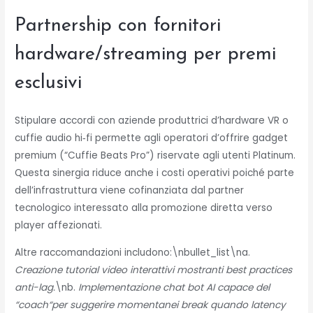
Partnership con fornitori
hardware/streaming per premi
esclusivi
Stipulare accordi con aziende produttrici d’hardware VR o
cuffie audio hi‑fi permette agli operatori d’offrire gadget
premium (“Cuffie Beats Pro”) riservate agli utenti Platinum.
Questa sinergia riduce anche i costi operativi poiché parte
dell’infrastruttura viene cofinanziata dal partner
tecnologico interessato alla promozione diretta verso
player affezionati.
Altre raccomandazioni includono:\nbullet_list\na.
Creazione tutorial video interattivi mostranti best practices
anti-lag.
\nb.
Implementazione chat bot AI capace de​l​
“coach“per suggerire momentanei break quando latency