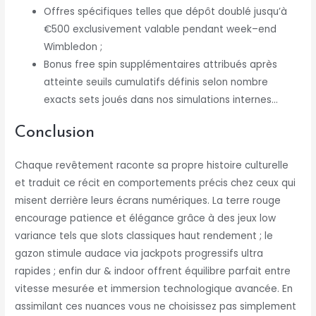
Offres spécifiques telles que dépôt doublé jusqu’à
€500 exclusivement valable pendant week–end
Wimbledon ;
Bonus free spin supplémentaires attribués après
atteinte seuils cumulatifs définis selon nombre
exacts sets joués dans nos simulations internes…
Conclusion
Chaque revêtement raconte sa propre histoire culturelle
et traduit ce récit en comportements précis chez ceux qui
misent derrière leurs écrans numériques. La terre rouge
encourage patience et élégance grâce à des jeux low
variance tels que slots classiques haut rendement ; le
gazon stimule audace via jackpots progressifs ultra
rapides ; enfin dur & indoor offrent équilibre parfait entre
vitesse mesurée et immersion technologique avancée.​ En
assimilant ces nuances vous ne choisissez pas simplement