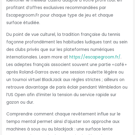
identifier le meilleur casino adapté à votre profil tout en
profitant d’offres exclusives recommandées par
Escapegroom.Fr pour chaque type de jeu et chaque
surface étudiée.
Du point de vue culturel, la tradition française du tennis
façonne profondément les habitudes ludiques tant au sein
des clubs privés que sur les plateformes numériques
internationales. Learn more at
https://escapegroom.fr/
.
Les adeptes français associent souvent une partie « café »
après Roland‑Garros avec une session roulette légère ou
un tournoi virtuel BlackJack aux règles strictes ; ailleurs on
retrouve davantage de paris éclair pendant Wimbledon ou
l’US Open afin d’imiter la tension du service rapide sur
gazon ou dur.​
Comprendre comment chaque revêtement influe sur le
tempo mental permet ainsi d’ajuster son approche aux
machines à sous ou au blackjack : une surface lente