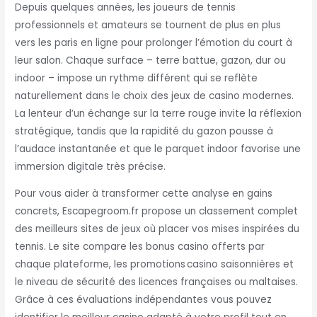
Depuis quelques années, les joueurs de tennis
professionnels et amateurs se tournent de plus en plus
vers les paris en ligne pour prolonger l’émotion du court à
leur salon. Chaque surface – terre battue, gazon, dur ou
indoor – impose un rythme différent qui se reflète
naturellement dans le choix des jeux de casino modernes.
La lenteur d’un échange sur la terre rouge invite la réflexion
stratégique, tandis que la rapidité du gazon pousse à
l’audace instantanée et que le parquet indoor favorise une
immersion digitale très précise.
Pour vous aider à transformer cette analyse en gains
concrets, Escapegroom.fr propose un classement complet
des meilleurs sites de jeux où placer vos mises inspirées du
tennis. Le site compare les bonus casino offerts par
chaque plateforme, les promotions casino saisonnières et
le niveau de sécurité des licences françaises ou maltaises.
Grâce à ces évaluations indépendantes vous pouvez