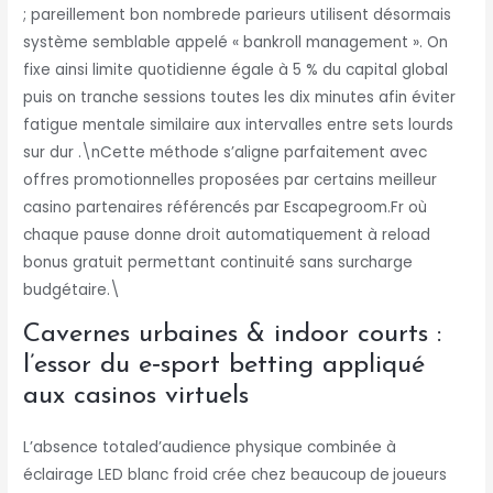
; pareillement bon nombre​de parieurs utilisent désormais
système semblable appelé « bankroll management ». On
fixe ainsi limite quotidienne égale à 5 % du capital global
puis on tranche sessions toutes les dix minutes afin éviter
fatigue mentale similaire aux intervalles entre sets lourds
sur dur .\nCette méthode s’aligne parfaitement avec
offres promotionnelles proposées par certains meilleur
casino partenaires référencés par Escapegroom.Fr où
chaque pause donne droit automatiquement à reload
bonus gratuit permettant continuité sans surcharge
budgétaire.\
Cavernes urbaines & indoor courts :
l’essor du e‑sport betting appliqué
aux casinos virtuels
L’absence totaled’audience physique combinée à
éclairage LED blanc froid crée chez beaucoup de joueurs