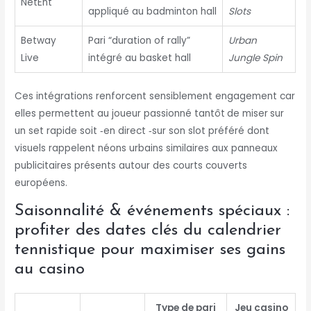
NetEnt
appliqué au badminton hall
Slots
Betway
Pari “duration of rally”
Urban
Live
intégré au basket hall
Jungle Spin
Ces intégrations renforcent sensiblement engagement car
elles permettent au joueur passionné tantôt de miser sur
un set rapide soit ‑en direct ‑sur son slot préféré dont
visuels rappelent néons urbains similaires aux panneaux
publicitaires présents autour des courts couverts
européens.
Saisonnalité & événements spéciaux :
profiter des dates clés du calendrier
tennistique pour maximiser ses gains
au casino
Type de pari
Jeu casino