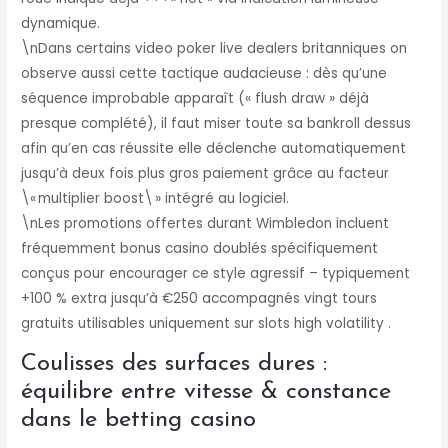
dynamique.
\nDans certains video poker live dealers britanniques on
observe aussi cette tactique audacieuse : dès qu’une
séquence improbable apparaît (« flush draw » déjà
presque complété), il faut miser toute sa bankroll dessus
afin qu’en cas réussite elle déclenche automatiquement
jusqu’à deux fois plus gros paiement grâce au facteur
\« multiplier boost\ » intégré au logiciel.
\nLes promotions offertes durant Wimbledon incluent
fréquemment bonus casino doublés spécifiquement
conçus pour encourager ce style agressif – typiquement
+100 % extra jusqu’à €250 accompagnés vingt tours
gratuits utilisables uniquement sur slots high volatility .
Coulisses des surfaces dures :
équilibre entre vitesse & constance
dans le betting casino