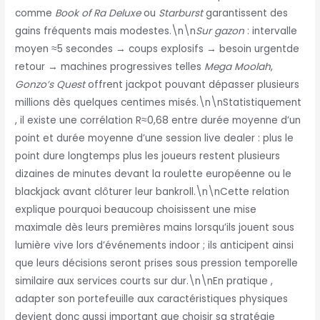
comme
Book of Ra Deluxe
ou
Starburst
garantissent des
gains fréquents mais modestes.\n\n
Sur gazon
: intervalle
moyen ≈5 secondes → coups explosifs → besoin urgentde
retour → machines progressives telles
Mega Moolah
,
Gonzo’s Quest
offrent jackpot pouvant dépasser plusieurs
millions dès quelques centimes misés.\n\nStatistiquement
, il existe une corrélation R≈0,68 entre durée moyenne d’un
point et durée moyenne d’une session live dealer : plus le
point dure longtemps plus les joueurs restent plusieurs
dizaines de minutes devant la roulette européenne ou le
blackjack avant clôturer leur bankroll.\n\nCette relation
explique pourquoi beaucoup choisissent une mise
maximale dès leurs premières mains lorsqu’ils jouent sous
lumière vive lors d’événements indoor ; ils anticipent ainsi
que leurs décisions seront prises sous pression temporelle
similaire aux services courts sur dur.\n\nEn pratique ,
adapter son portefeuille aux caractéristiques physiques
devient donc aussi important que choisir sa stratégie