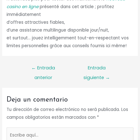
casino en ligne
présenté dans cet article ; profitez
immédiatement
d’offres attractives fiables,
d’une assistance multilingue disponible jour/nuit,
et surtout… jouez intelligemment tout-en-respectant vos
limites personnelles grâce aux conseils fournis ici même!
Navegación
←
Entrada
Entrada
de
anterior
siguiente
→
entradas
Deja un comentario
Tu dirección de correo electrónico no será publicada.
Los
campos obligatorios están marcados con
*
Escribe
aquí...