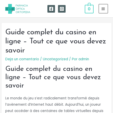
Ir
0
al
MAI
contenido
MEN
Guide complet du casino en
ligne – Tout ce que vous devez
savoir
Deja un comentario
/
Uncategorized
/ Por
admin
Guide complet du casino en
ligne – Tout ce que vous devez
savoir
Le monde du jeu s’est radicalement transformé depuis
l’avènement d’Internet haut débit. Aujourd’hui, un joueur
peut accéder à des centaines de tables virtuelles depuis