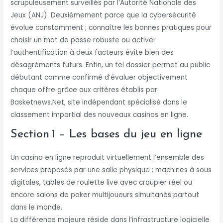
scrupuleusement surveillés par l’Autorité Nationale des
Jeux (ANJ). Deuxièmement parce que la cybersécurité
évolue constamment ; connaître les bonnes pratiques pour
choisir un mot de passe robuste ou activer
l’authentification à deux facteurs évite bien des
désagréments futurs. Enfin, un tel dossier permet au public
débutant comme confirmé d’évaluer objectivement
chaque offre grâce aux critères établis par
Basketnews.Net, site indépendant spécialisé dans le
classement impartial des nouveaux casinos en ligne.
Section 1 – Les bases du jeu en ligne
Un casino en ligne reproduit virtuellement l’ensemble des
services proposés par une salle physique : machines à sous
digitales, tables de roulette live avec croupier réel ou
encore salons de poker multijoueurs simultanés partout
dans le monde.
La différence majeure réside dans l’infrastructure logicielle