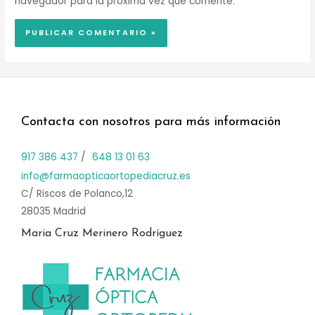
navegador para la próxima vez que comente.
Contacta con nosotros para más información
917 386 437
/
648 13 01 63
info@farmaopticaortopediacruz.es
C/ Riscos de Polanco,12
28035 Madrid
Maria Cruz Merinero Rodríguez