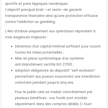
sportifs et paris hippiques numériques.
L’objectif principal était —et reste—de garantir
transparence financière ainsi qu’une protection efficace
contre l’addiction au gambling.
L’ANJ attribue uniquement aux opérateurs répondant à
trois exigences majeures :
Détention d’un capital minimal suffisant pour couvrir
toutes les mises potentielles ;
Mise en place systématique d’un système
anti‑blanchiment certifié ISO 27001 ;
Adoption obligatoire du dispositif “self‑exclusion”
permettant aux joueurs souscrivant une interdiction
volontaire pendant jusqu’à cinq ans.
Pour le public cela se traduit concrètement par
plusieurs bénéfices : vos fonds sont stockés
séparément dans des comptes dédiés (« trust