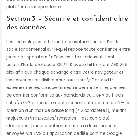
plateforme indépendente.
Section 3 – Sécurité et confidentialité
des données
Les technologies anti‑fraude constituent aujourd’hui le
socle fondamental sur lequel repose toute confiance entre
joueur et opérateur.\nTous les sites sérieux utilisent
aujourd’hui le protocole SSL/TLS avec chiffrement AES‑256
bits afin que chaque échange entre votre navigateur et
les serveurs soit illisible pour tout tiers.\nDes audits
externes menés chaque trimestre permettent également
de certifier conformité aux standards eCOGRA ou iTech
Labs.\n\nGestionnaire quotidiennement recommandé — la
création d’un mot de passe long (>12 caractères), mêlant
majuscules/minuscules/symboles — est complété
idéalement par une authentification à deux facteurs
envoyée via SMS ou application dédiée comme Google