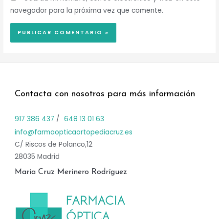
navegador para la próxima vez que comente.
Contacta con nosotros para más información
917 386 437
/
648 13 01 63
info@farmaopticaortopediacruz.es
C/ Riscos de Polanco,12
28035 Madrid
Maria Cruz Merinero Rodríguez