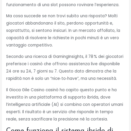
funzionamento di una slot possono rovinare l’esperienza.
Ma cosa succede se non trovi subito una risposta? Molti
giocatori abbandonano il sito, perdono opportunità e,
soprattutto, si sentono insicuri. In un mercato affollato, la
capacità di risolvere le richieste in pochi minuti è un vero
vantaggio competitivo.
Secondo una ricerca di GamingInsights, il 78 % dei giocatori
preferisce i casinò che offrono assistenza live disponibile
24 ore su 24, 7 giorni su 7. Questo dato dimostra che la
rapidità non è solo un “nice‑to‑have”, ma una necessità.
Il Gioca Gile Casino casinò ha capito questo punto e ha
investito in una piattaforma di supporto ibrida, dove
l’intelligenza artificiale (AI) si combina con operatori umani
esperti. Il risultato è un servizio che risponde in tempo
reale, senza sacrificare la precisione né la cortesia.
Come funziona il sistema ibrido di