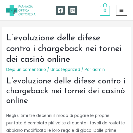
Ir
0
al
MAI
contenido
MEN
L’evoluzione delle difese
contro i chargeback nei tornei
dei casinò online
Deja un comentario
/
Uncategorized
/ Por
admin
L’evoluzione delle difese contro i
chargeback nei tornei dei casinò
online
Negli ultimi tre decenni il modo di pagare le proprie
puntate è cambiato più volte di quanto i tavoli da roulette
abbiano modificato le loro regole di gioco. Dalle prime