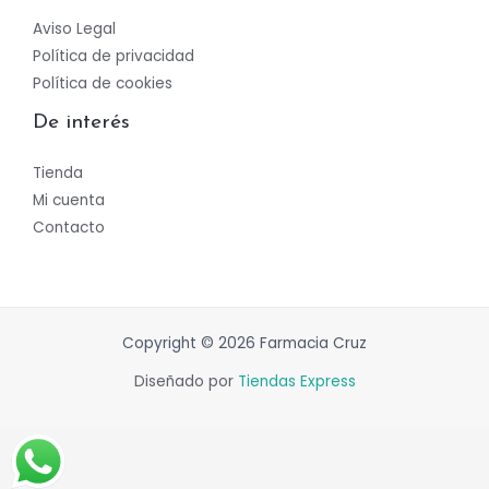
Aviso Legal
Política de privacidad
Política de cookies
De interés
Tienda
Mi cuenta
Contacto
Copyright © 2026 Farmacia Cruz
Diseñado por
Tiendas Express