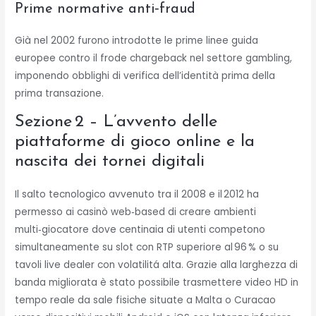
Prime normative anti‑fraud
Già nel 2002 furono introdotte le prime linee guida
europee contro il frode chargeback nel settore gambling,
imponendo obblighi di verifica dell’identità prima della
prima transazione.
Sezione 2 – L’avvento delle
piattaforme di gioco online e la
nascita dei tornei digitali
Il salto tecnologico avvenuto tra il 2008 e il 2012 ha
permesso ai casinò web‑based di creare ambienti
multi‑giocatore dove centinaia di utenti competono
simultaneamente su slot con RTP superiore al 96 % o su
tavoli live dealer con volatilitá alta. Grazie alla larghezza di
banda migliorata è stato possibile trasmettere video HD in
tempo reale da sale fisiche situate a Malta o Curacao