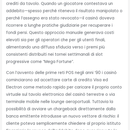
crediti da tavolo. Quando un giocatore contestava un
addebito—spesso perché riteneva il risultato manipolato o
perché l’assegno era stato revocato—il casinò doveva
ricorrere a lunghe pratiche giudiziarie per recuperare i
fondi persi. Questo approccio manuale generava costi
elevati sia per gli operatori che per gli utenti finali,
alimentando una diffusa sfiducia verso i premi più
consistenti distribuiti nei tornei settimanali di slot
progressive come “Mega Fortune”.
Con l’avvento delle prime reti POS negli anni ’90 i casinò
cominciarono ad accettare carte di credito Visa ed
Electron come metodo rapido per caricare il proprio conto
virtuale sul tavolo elettronico del casinò terrestre o via
terminale mobile nelle lounge aeroportuali. Tuttavia la
possibilità di avviare un chargeback direttamente dalla
banca emittente introdusse un nuovo vettore di rischio: il
cliente poteva semplicemente chiedere al proprio istituto