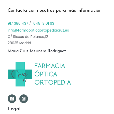
Contacta con nosotros para más información
917 386 437
/
648 13 01 63
info@farmaopticaortopediacruz.es
C/ Riscos de Polanco,12
28035 Madrid
Maria Cruz Merinero Rodríguez
Legal