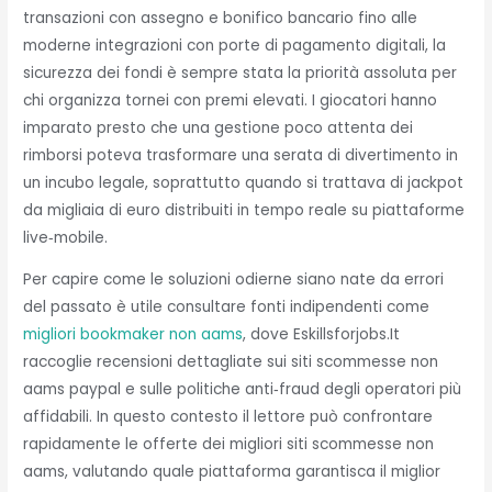
transazioni con assegno e bonifico bancario fino alle
moderne integrazioni con porte di pagamento digitali, la
sicurezza dei fondi è sempre stata la priorità assoluta per
chi organizza tornei con premi elevati. I giocatori hanno
imparato presto che una gestione poco attenta dei
rimborsi poteva trasformare una serata di divertimento in
un incubo legale, soprattutto quando si trattava di jackpot
da migliaia di euro distribuiti in tempo reale su piattaforme
live‑mobile.
Per capire come le soluzioni odierne siano nate da errori
del passato è utile consultare fonti indipendenti come
migliori bookmaker non aams
, dove Eskillsforjobs.It
raccoglie recensioni dettagliate sui siti scommesse non
aams paypal e sulle politiche anti‑fraud degli operatori più
affidabili. In questo contesto il lettore può confrontare
rapidamente le offerte dei migliori siti scommesse non
aams, valutando quale piattaforma garantisca il miglior