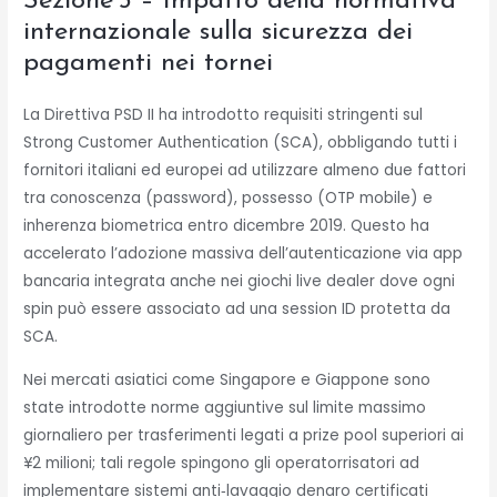
Sezione 5 – Impatto della normativa
internazionale sulla sicurezza dei
pagamenti nei tornei
La Direttiva PSD II ha introdotto requisiti stringenti sul
Strong Customer Authentication (SCA), obbligando tutti i
fornitori italiani ed europei ad utilizzare almeno due fattori
tra conoscenza (password), possesso (OTP mobile) e
inherenza biometrica entro dicembre 2019. Questo ha
accelerato l’adozione massiva dell’autenticazione via app
bancaria integrata anche nei giochi live dealer dove ogni
spin può essere associato ad una session ID protetta da
SCA.
Nei mercati asiatici come Singapore e Giappone sono
state introdotte norme aggiuntive sul limite massimo
giornaliero per trasferimenti legati a prize pool superiori ai
¥2 milioni; tali regole spingono gli operator​​r​​isatori ad
implementare sistemi anti‑lavaggio denaro certificati