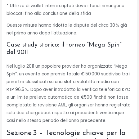
* Utilizzo di wallet interni criptati dove i fondi rimangono
bloccati fino alla conclusione della sfida
Queste misure hanno ridotto le dispute del circa 30 % già
nel primo anno dopo l’attuazione.
Case study storico: il torneo “Mega Spin”
del 2011
Nel luglio 2011 un popolare provider ha organizzato “Mega
Spin”, un evento con premio totale €150 000 suddiviso tra i
primi tre classificati su una slot a volatilità media con
RTP 96,5 %. Dopo aver introdotto la verifica telefonica KYC
e un limite prelievo automatico de €500 finché non fosse
completata la revisione AML, gli organizer hanno registrato
solo due chargeback rispetto ai precedenti venticinque
casi nello stesso periodo dell’anno precedente.
Sezione 3 – Tecnologie chiave per la