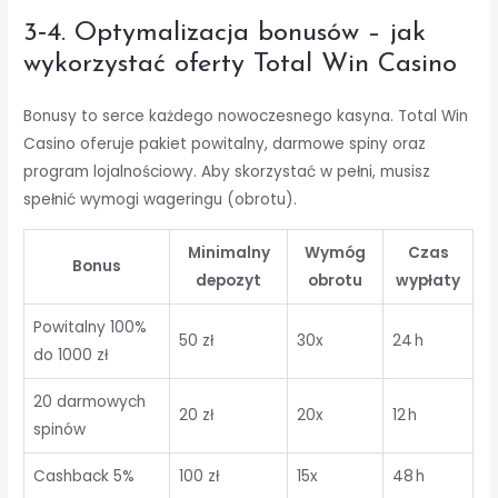
3‑4. Optymalizacja bonusów – jak
wykorzystać oferty Total Win Casino
Bonusy to serce każdego nowoczesnego kasyna. Total Win
Casino oferuje pakiet powitalny, darmowe spiny oraz
program lojalnościowy. Aby skorzystać w pełni, musisz
spełnić wymogi wageringu (obrotu).
Minimalny
Wymóg
Czas
Bonus
depozyt
obrotu
wypłaty
Powitalny 100%
50 zł
30x
24 h
do 1000 zł
20 darmowych
20 zł
20x
12 h
spinów
Cashback 5%
100 zł
15x
48 h