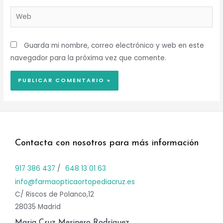
Web
Guarda mi nombre, correo electrónico y web en este
navegador para la próxima vez que comente.
Contacta con nosotros para más información
917 386 437
/
648 13 01 63
info@farmaopticaortopediacruz.es
C/ Riscos de Polanco,12
28035 Madrid
Maria Cruz Merinero Rodríguez