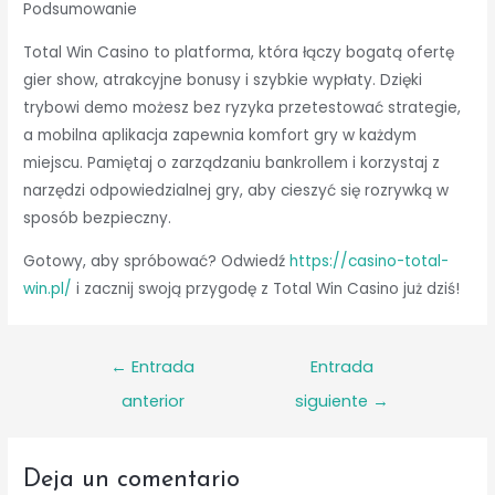
Podsumowanie
Total Win Casino to platforma, która łączy bogatą ofertę
gier show, atrakcyjne bonusy i szybkie wypłaty. Dzięki
trybowi demo możesz bez ryzyka przetestować strategie,
a mobilna aplikacja zapewnia komfort gry w każdym
miejscu. Pamiętaj o zarządzaniu bankrollem i korzystaj z
narzędzi odpowiedzialnej gry, aby cieszyć się rozrywką w
sposób bezpieczny.
Gotowy, aby spróbować? Odwiedź
https://casino-total-
win.pl/
i zacznij swoją przygodę z Total Win Casino już dziś!
Navegación
←
Entrada
Entrada
de
anterior
siguiente
→
entradas
Deja un comentario