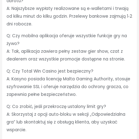
obrotu?
A: Najszybsze wypłaty realizowane są e‑walletami i trwają
od kilku minut do kilku godzin. Przelewy bankowe zajmują 1‑2
dni robocze.
Q: Czy mobilna aplikacja oferuje wszystkie funkcje gry na
żywo?
A: Tak, aplikacja zawiera pełny zestaw gier show, czat z
dealerem oraz wszystkie promocje dostępne na stronie.
Q: Czy Total Win Casino jest bezpieczny?
A: Kasyno posiada licencję Malta Gaming Authority, stosuje
szyfrowanie SSL i oferuje narzędzia do ochrony gracza, co
zapewnia pełne bezpieczeństwo.
Q: Co zrobić, jeśli przekroczę ustalony limit gry?
A: Skorzystaj z opcji auto‑bloku w sekcji „Odpowiedzialna
gra” lub skontaktuj się z obsługą klienta, aby uzyskać
wsparcie.