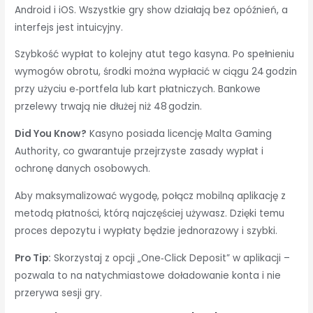
Android i iOS. Wszystkie gry show działają bez opóźnień, a
interfejs jest intuicyjny.
Szybkość wypłat to kolejny atut tego kasyna. Po spełnieniu
wymogów obrotu, środki można wypłacić w ciągu 24 godzin
przy użyciu e‑portfela lub kart płatniczych. Bankowe
przelewy trwają nie dłużej niż 48 godzin.
Did You Know?
Kasyno posiada licencję Malta Gaming
Authority, co gwarantuje przejrzyste zasady wypłat i
ochronę danych osobowych.
Aby maksymalizować wygodę, połącz mobilną aplikację z
metodą płatności, którą najczęściej używasz. Dzięki temu
proces depozytu i wypłaty będzie jednorazowy i szybki.
Pro Tip:
Skorzystaj z opcji „One‑Click Deposit” w aplikacji –
pozwala to na natychmiastowe doładowanie konta i nie
przerywa sesji gry.