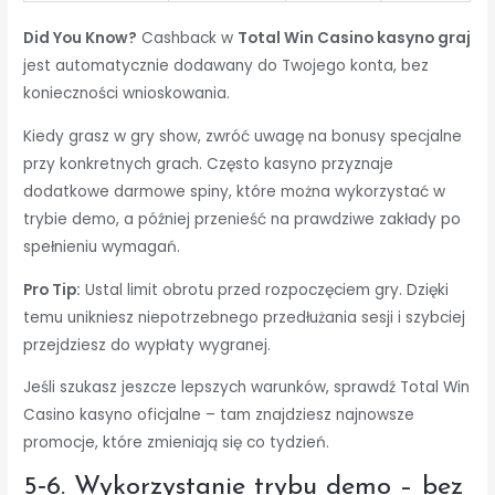
Did You Know?
Cashback w
Total Win Casino kasyno graj
jest automatycznie dodawany do Twojego konta, bez
konieczności wnioskowania.
Kiedy grasz w gry show, zwróć uwagę na bonusy specjalne
przy konkretnych grach. Często kasyno przyznaje
dodatkowe darmowe spiny, które można wykorzystać w
trybie demo, a później przenieść na prawdziwe zakłady po
spełnieniu wymagań.
Pro Tip:
Ustal limit obrotu przed rozpoczęciem gry. Dzięki
temu unikniesz niepotrzebnego przedłużania sesji i szybciej
przejdziesz do wypłaty wygranej.
Jeśli szukasz jeszcze lepszych warunków, sprawdź Total Win
Casino kasyno oficjalne – tam znajdziesz najnowsze
promocje, które zmieniają się co tydzień.
5‑6. Wykorzystanie trybu demo – bez