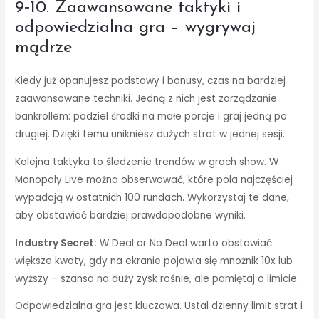
9‑10. Zaawansowane taktyki i
odpowiedzialna gra – wygrywaj
mądrze
Kiedy już opanujesz podstawy i bonusy, czas na bardziej
zaawansowane techniki. Jedną z nich jest zarządzanie
bankrollem: podziel środki na małe porcje i graj jedną po
drugiej. Dzięki temu unikniesz dużych strat w jednej sesji.
Kolejna taktyka to śledzenie trendów w grach show. W
Monopoly Live można obserwować, które pola najczęściej
wypadają w ostatnich 100 rundach. Wykorzystaj te dane,
aby obstawiać bardziej prawdopodobne wyniki.
Industry Secret:
W Deal or No Deal warto obstawiać
większe kwoty, gdy na ekranie pojawia się mnożnik 10x lub
wyższy – szansa na duży zysk rośnie, ale pamiętaj o limicie.
Odpowiedzialna gra jest kluczowa. Ustal dzienny limit strat i