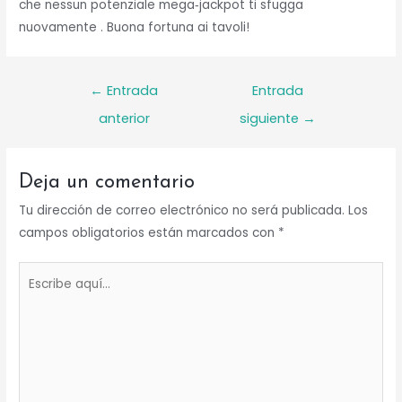
che nessun potenziale mega‑jackpot ti sfugga
nuovamente . Buona fortuna ai tavoli!
Navegación
←
Entrada
Entrada
de
anterior
siguiente
→
entradas
Deja un comentario
Tu dirección de correo electrónico no será publicada.
Los
campos obligatorios están marcados con
*
Escribe
aquí...