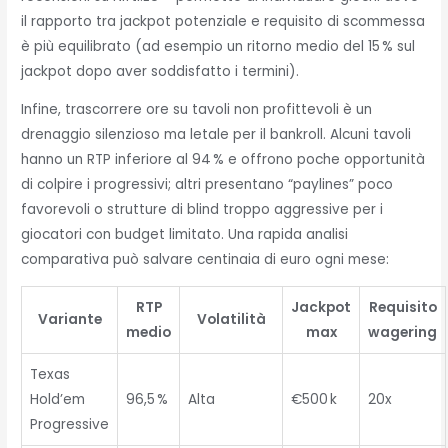
il rapporto tra jackpot potenziale e requisito di scommessa
è più equilibrato (ad esempio un ritorno medio del 15 % sul
jackpot dopo aver soddisfatto i termini).
Infine, trascorrere ore su tavoli non profittevoli è un
drenaggio silenzioso ma letale per il bankroll. Alcuni tavoli
hanno un RTP inferiore al 94 % e offrono poche opportunità
di colpire i progressivi; altri presentano “paylines” poco
favorevoli o strutture di blind troppo aggressive per i
giocatori con budget limitato. Una rapida analisi
comparativa può salvare centinaia di euro ogni mese:
RTP
Jackpot
Requisito
Variante
Volatilità
medio
max
wagering
Texas
Hold’em
96,5 %
Alta
€500 k
20x
Progressive