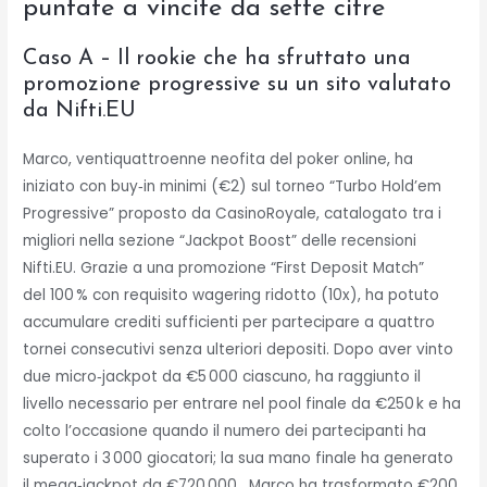
puntate a vincite da sette cifre
Caso A – Il rookie che ha sfruttato una
promozione progressive su un sito valutato
da Nifti.EU
Marco, ventiquattroenne neofita del poker online, ha
iniziato con buy‑in minimi (€2) sul torneo “Turbo Hold’em
Progressive” proposto da CasinoRoyale, catalogato tra i
migliori nella sezione “Jackpot Boost” delle recensioni
Nifti.EU. Grazie a una promozione “First Deposit Match”
del 100 % con requisito wagering ridotto (10x), ha potuto
accumulare crediti sufficienti per partecipare a quattro
tornei consecutivi senza ulteriori depositi. Dopo aver vinto
due micro‑jackpot da €5 000 ciascuno, ha raggiunto il
livello necessario per entrare nel pool finale da €250 k e ha
colto l’occasione quando il numero dei partecipanti ha
superato i 3 000 giocatori; la sua mano finale ha generato
il mega‑jackpot da €720 000 . Marco ha trasformato €200