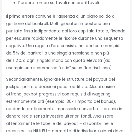
Perdere tempo su tavoli non profittevoli
Il primo errore comune è l’assenza di un piano solido di
gestione del bankroll. Molti giocatori impostano una
puntata fissa indipendente dal loro capitale totale, finendo
per esaurire rapidamente le risorse durante una sequenza
negativa. Una regola d’oro consiste nel dedicare non più
del 5 % del bankroll a una singola sessione e non più
del 1‑2 % a ogni singola mano con quota elevata (ad
esempio una scommessa “all‑in” su un flop rischioso).
Secondariamente, ignorare le strutture dei payout dei
jackpot porta a decisioni poco redditizie. Alcuni casinò
offrono jackpot progressivi con requisiti di wagering
estremamente alti (esempio: 30x l’importo del bonus),
rendendo praticamente impossibile convertire il premio in
denaro reale senza investire ulteriori fondi. Analizzare
attentamente le tabelle dei payout – disponibili nelle
recensioni su Nifti.EU – permette di individuare giochi dove