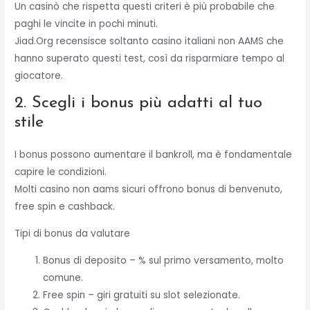
Un casinò che rispetta questi criteri è più probabile che
paghi le vincite in pochi minuti.
Jiad.Org recensisce soltanto casino italiani non AAMS che
hanno superato questi test, così da risparmiare tempo al
giocatore.
2. Scegli i bonus più adatti al tuo
stile
I bonus possono aumentare il bankroll, ma è fondamentale
capire le condizioni.
Molti casino non aams sicuri offrono bonus di benvenuto,
free spin e cashback.
Tipi di bonus da valutare
Bonus di deposito – % sul primo versamento, molto
comune.
Free spin – giri gratuiti su slot selezionate.