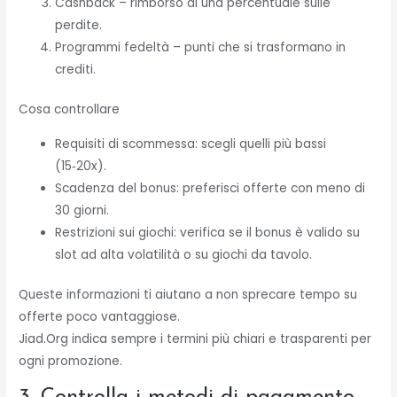
Cashback – rimborso di una percentuale sulle
perdite.
Programmi fedeltà – punti che si trasformano in
crediti.
Cosa controllare
Requisiti di scommessa: scegli quelli più bassi
(15‑20x).
Scadenza del bonus: preferisci offerte con meno di
30 giorni.
Restrizioni sui giochi: verifica se il bonus è valido su
slot ad alta volatilità o su giochi da tavolo.
Queste informazioni ti aiutano a non sprecare tempo su
offerte poco vantaggiose.
Jiad.Org indica sempre i termini più chiari e trasparenti per
ogni promozione.
3. Controlla i metodi di pagamento