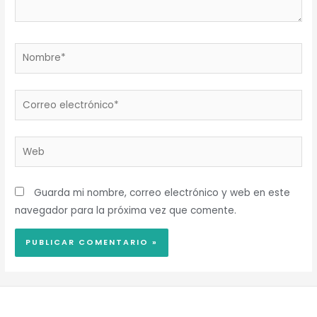
Nombre*
Correo
electrónico*
Web
Guarda mi nombre, correo electrónico y web en este
navegador para la próxima vez que comente.