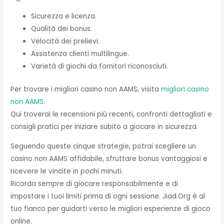
Sicurezza e licenza.
Qualità dei bonus.
Velocità dei prelievi.
Assistenza clienti multilingue.
Varietà di giochi da fornitori riconosciuti.
Per trovare i migliori casino non AAMS, visita
migliori casino
non AAMS
.
Qui troverai le recensioni più recenti, confronti dettagliati e
consigli pratici per iniziare subito a giocare in sicurezza.
Seguendo queste cinque strategie, potrai scegliere un
casino non AAMS affidabile, sfruttare bonus vantaggiosi e
ricevere le vincite in pochi minuti.
Ricorda sempre di giocare responsabilmente e di
impostare i tuoi limiti prima di ogni sessione. Jiad.Org è al
tuo fianco per guidarti verso le migliori esperienze di gioco
online.