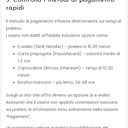
rapidi
Il metodo di pagamento influisce direttamente sui tempi di
prelievo.
I casino non AAMS affidabile includono opzioni come:
E‑wallet (Skrill, Neteller) – prelievi in 15‑30 minuti.
Carte prepagate (Paysafecard) – velocità media di
1‑2 ore.
Criptovalute (Bitcoin, Ethereum) – tempi di 10‑20
minuti.
Bonifico bancario – più lento, 24‑48 ore.
Scegli un sito che offra almeno un’opzione di e‑wallet.
Assicurati che il casinò non applichi commissioni nascoste
sui prelievi; le informazioni sono solitamente nella sezione
“Pagamenti”.
Un pagamento veloce aumenta la soddisfazione del