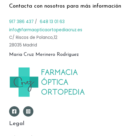
Contacta con nosotros para más información
917 386 437
/
648 13 01 63
info@farmaopticaortopediacruz.es
C/ Riscos de Polanco,12
28035 Madrid
Maria Cruz Merinero Rodríguez
Legal