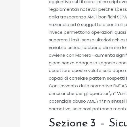
aggiuntive sul titolare; infine cri
regolamentari notevoli perché spesso 
della trasparenza AML i bonifichi SEP
nazionale ed è soggetta a controlli pe
invece permettono operazioni quasi i
superare i limiti senza ulteriori ric
variabile critica: sebbene eliminino 
avviene con Monero—aumenta significat
gioco senza adeguata segnalazione a
accettare queste valute solo dopo a
capaci di correlare pattern sospetti
Con l’avvento delle normative EMDAS20
annui anche per gli operator​\n* Van
potenziale abuso AML.\n\nIn sintesi 
normativa; solo così potranno mantenere
Sezione 3 – Sic