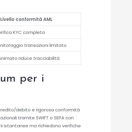
Livello conformità AML
erifica KYC completa
itoraggio transazioni limitato
nimato riduce tracciabilità
um per i
ccredito/debito e rigorosa conformità
rnazionali tramite SWIFT o SEPA con
i istantanee ma richiedono verifiche