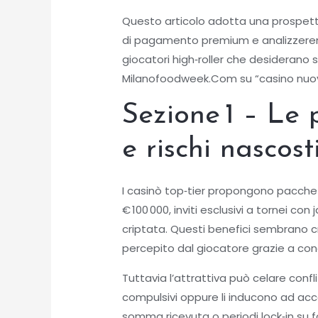
Questo articolo adotta una prospett
di pagamento premium e analizzeremo l
giocatori high‑roller che desiderano 
Milanofoodweek.Com su “casino nuovi
Sezione 1 – Le
e rischi nascost
I casinò top‑tier propongono pacchetti
€ 100 000, inviti esclusivi a tornei co
criptata. Questi benefici sembrano 
percepito dal giocatore grazie a condi
Tuttavia l’attrattiva può celare confli
compulsivi oppure li inducono ad acce
somma ricevuta o periodi lock‑in su 