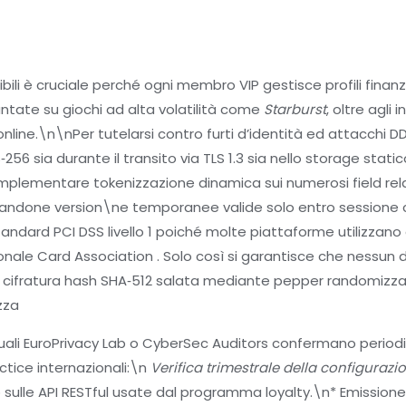
ibili è cruciale perché ogni membro VIP gestisce profili finan
untate su giochi ad alta volatilità come
Starburst
, oltre agli
nline.\n\nPer tutelarsi contro furti d’identità ed attacchi 
6 sia durante il transito via TLS 1.3 sia nello storage statico
e implementare tokenizzazione dinamica sui numerosi field rela
zandone version​\ne temporanee valide solo entro sessione 
i standard PCI DSS livello 1 poiché molte piattaforme utiliz
azionale Card Association . Solo così si garantisce che ness
 cifratura hash SHA‑512 salata mediante pepper randomizz
zza
quali EuroPrivacy Lab o CyberSec Auditors confermano period
ctice internazionali:\n
Verifica trimestrale della configurazi
sulle API RESTful usate dal programma loyalty.\n* Emissione c