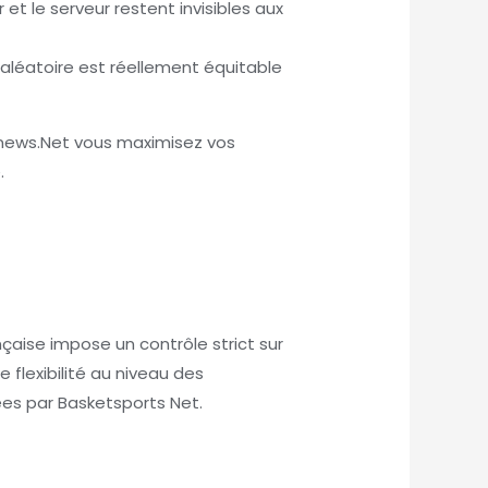
et le serveur restent invisibles aux
aléatoire est réellement équitable
tnews.Net vous maximisez vos
.
ançaise impose un contrôle strict sur
 flexibilité au niveau des
es par Basketsports Net.