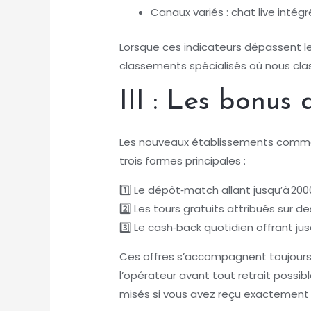
Canaux variés : chat live inté
Lorsque ces indicateurs dépassent le
classements spécialisés où nous clas
III : Les bonus
Les nouveaux établissements comme 
trois formes principales :
1️⃣ Le dépôt‑match allant jusqu’à 2000
2️⃣ Les tours gratuits attribués sur 
3️⃣ Le cash‑back quotidien offrant ju
Ces offres s’accompagnent toujours d
l’opérateur avant tout retrait possi
misés si vous avez reçu exactement