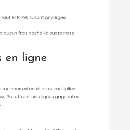
haut RTP >96 % sont privilégiés ;
a aucun frais caché lié aux retraits –
s en ligne
ouleaux extensibles ou multipliers
dows Pro offrent cinq lignes gagnantes
.