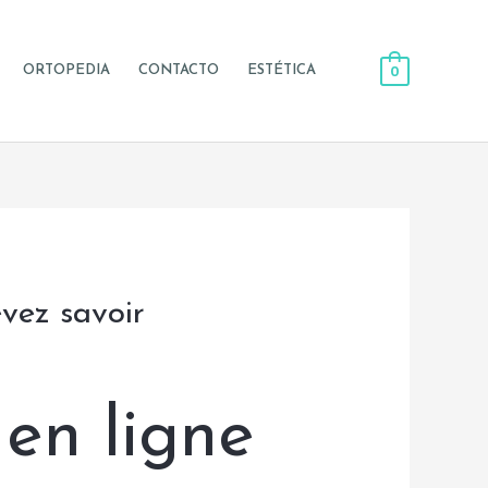
0
ORTOPEDIA
CONTACTO
ESTÉTICA
vez savoir
en ligne