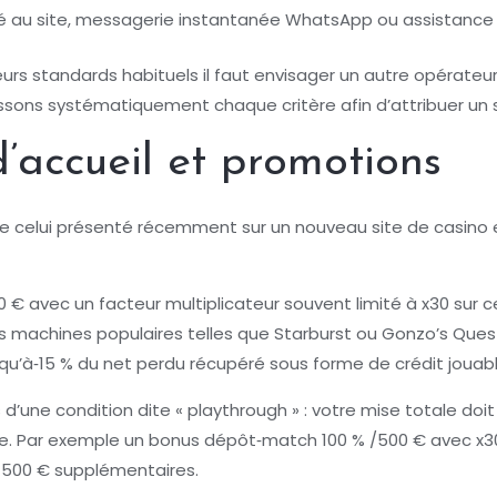
gré au site, messagerie instantanée WhatsApp ou assistance
urs standards habituels il faut envisager un autre opérateu
sons systématiquement chaque critère afin d’attribuer un sc
 d’accueil et promotions
celui présenté récemment sur un nouveau site de casino 
 € avec un facteur multiplicateur souvent limité à x30 sur ce
des machines populaires telles que Starburst ou Gonzo’s Ques
squ’à‑15 % du net perdu récupéré sous forme de crédit jouabl
’une condition dite « playthrough » : votre mise totale doit
ble. Par exemple un bonus dépôt‑match 100 % /500 € avec x3
 500 € supplémentaires.