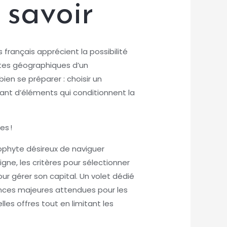
 savoir
 français apprécient la possibilité
ntes géographiques d’un
en se préparer : choisir un
ant d’éléments qui conditionnent la
es !
phyte désireux de naviguer
ne, les critères pour sélectionner
our gérer son capital. Un volet dédié
ances majeures attendues pour les
les offres tout en limitant les