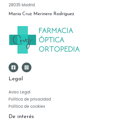
28035 Madrid
Maria Cruz Merinero Rodríguez
Legal
Aviso Legal
Política de privacidad
Política de cookies
De interés