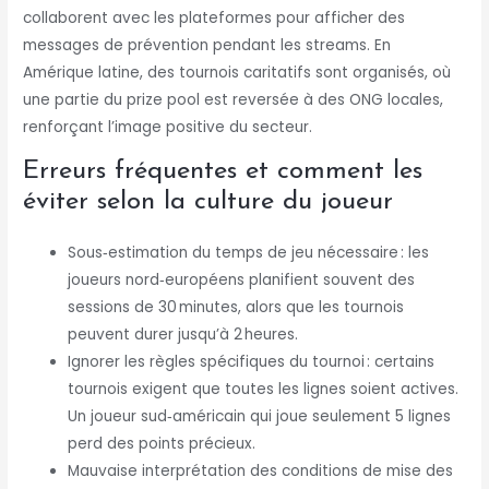
collaborent avec les plateformes pour afficher des
messages de prévention pendant les streams. En
Amérique latine, des tournois caritatifs sont organisés, où
une partie du prize pool est reversée à des ONG locales,
renforçant l’image positive du secteur.
Erreurs fréquentes et comment les
éviter selon la culture du joueur
Sous‑estimation du temps de jeu nécessaire : les
joueurs nord‑européens planifient souvent des
sessions de 30 minutes, alors que les tournois
peuvent durer jusqu’à 2 heures.
Ignorer les règles spécifiques du tournoi : certains
tournois exigent que toutes les lignes soient actives.
Un joueur sud‑américain qui joue seulement 5 lignes
perd des points précieux.
Mauvaise interprétation des conditions de mise des