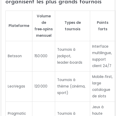
organisent les plus grands tournois
Volume
de
Types de
Points
Plateforme
free‑spins
tournois
forts
mensuel
Interface
Tournois à
multilingue,
Betsson
150 000
jackpot,
support
leader‑boards
client 24/7
Mobile‑first,
Tournois à
large
LeoVegas
120 000
thème (cinéma,
catalogue
sport)
de slots
Jeux à
Pragmatic
Tournois à
haute