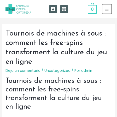
Ir
0
al
MAI
contenido
MEN
Tournois de machines à sous :
comment les free‑spins
transforment la culture du jeu
en ligne
Deja un comentario
/
Uncategorized
/ Por
admin
Tournois de machines à sous :
comment les free‑spins
transforment la culture du jeu
en ligne