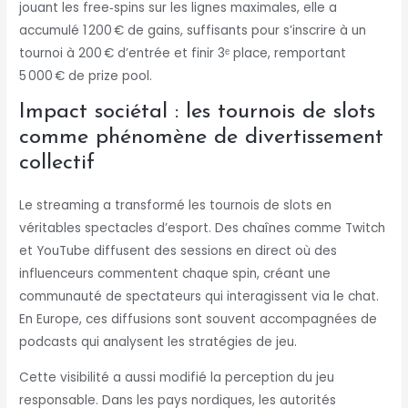
jouant les free‑spins sur les lignes maximales, elle a
accumulé 1 200 € de gains, suffisants pour s’inscrire à un
tournoi à 200 € d’entrée et finir 3ᵉ place, remportant
5 000 € de prize pool.
Impact sociétal : les tournois de slots
comme phénomène de divertissement
collectif
Le streaming a transformé les tournois de slots en
véritables spectacles d’esport. Des chaînes comme Twitch
et YouTube diffusent des sessions en direct où des
influenceurs commentent chaque spin, créant une
communauté de spectateurs qui interagissent via le chat.
En Europe, ces diffusions sont souvent accompagnées de
podcasts qui analysent les stratégies de jeu.
Cette visibilité a aussi modifié la perception du jeu
responsable. Dans les pays nordiques, les autorités