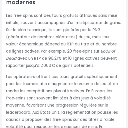
modernes
Les free‑spins sont des tours gratuits attribués sans mise
initiale, souvent accompagnés d’un multiplicateur de gains.
Sur le plan technique, ils sont générés par le RNG
(générateur de nombres aléatoires) du jeu, mais leur
valeur économique dépend du RTP du titre et du nombre
de lignes actives. Par exemple, 20 free‑spins sur
Book of
Dead
avec un RTP de 96,21 % et 10 lignes actives peuvent
rapporter jusqu’à 2 000 € de gains potentiels.
Les opérateurs offrent ces tours gratuits spécifiquement
pour les tournois afin d’augmenter le volume de jeu et de
rendre les compétitions plus attractives. En Europe, les
free‑spins sont souvent limitées à des jeux à volatilité
moyenne, favorisant une progression régulière sur le
leaderboard. Aux États‑Unis, la réglementation pousse les
casinos à proposer des free‑spins sur des titres à faible
volatilité pour respecter les exigences de mise. En