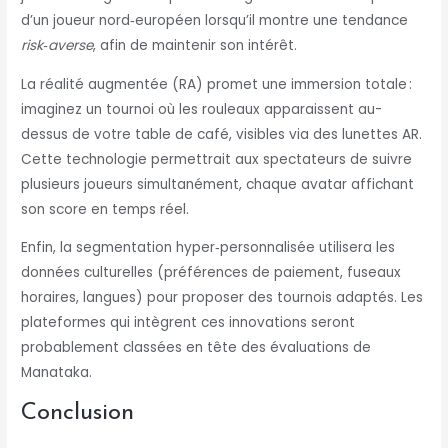
d’un joueur nord‑européen lorsqu’il montre une tendance
risk‑averse
, afin de maintenir son intérêt.
La réalité augmentée (RA) promet une immersion totale :
imaginez un tournoi où les rouleaux apparaissent au-
dessus de votre table de café, visibles via des lunettes AR.
Cette technologie permettrait aux spectateurs de suivre
plusieurs joueurs simultanément, chaque avatar affichant
son score en temps réel.
Enfin, la segmentation hyper‑personnalisée utilisera les
données culturelles (préférences de paiement, fuseaux
horaires, langues) pour proposer des tournois adaptés. Les
plateformes qui intègrent ces innovations seront
probablement classées en tête des évaluations de
Manataka.
Conclusion