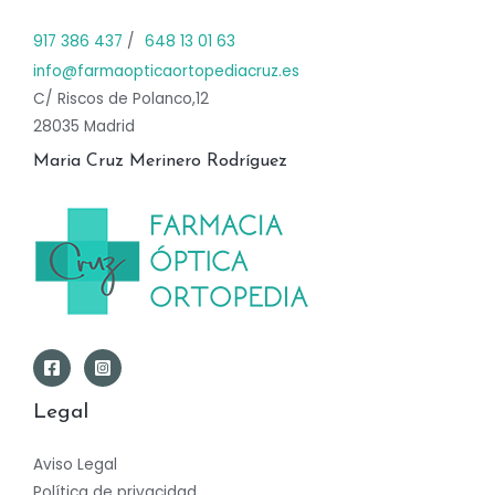
917 386 437
/
648 13 01 63
info@farmaopticaortopediacruz.es
C/ Riscos de Polanco,12
28035 Madrid
Maria Cruz Merinero Rodríguez
Legal
Aviso Legal
Política de privacidad