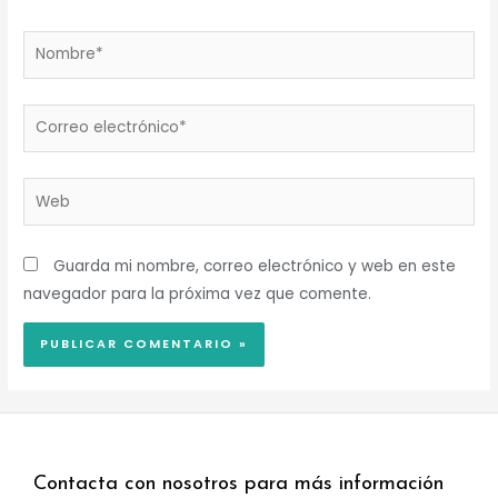
Nombre*
Correo
electrónico*
Web
Guarda mi nombre, correo electrónico y web en este
navegador para la próxima vez que comente.
Contacta con nosotros para más información