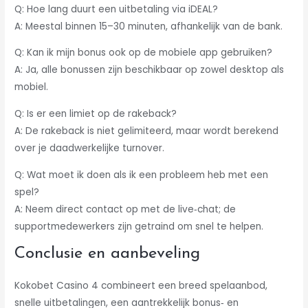
Q: Hoe lang duurt een uitbetaling via iDEAL?
A: Meestal binnen 15–30 minuten, afhankelijk van de bank.
Q: Kan ik mijn bonus ook op de mobiele app gebruiken?
A: Ja, alle bonussen zijn beschikbaar op zowel desktop als
mobiel.
Q: Is er een limiet op de rakeback?
A: De rakeback is niet gelimiteerd, maar wordt berekend
over je daadwerkelijke turnover.
Q: Wat moet ik doen als ik een probleem heb met een
spel?
A: Neem direct contact op met de live‑chat; de
supportmedewerkers zijn getraind om snel te helpen.
Conclusie en aanbeveling
Kokobet Casino 4 combineert een breed spelaanbod,
snelle uitbetalingen, een aantrekkelijk bonus‑ en