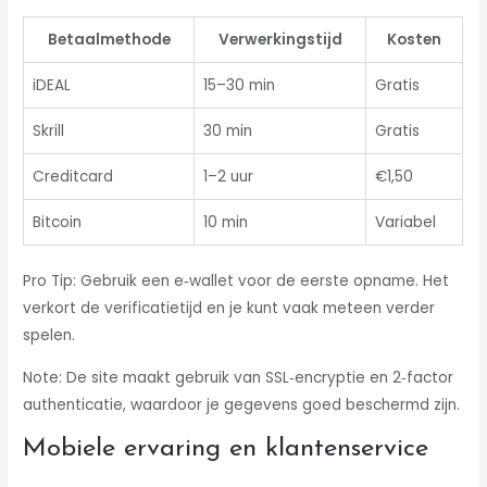
Betaalmethode
Verwerkingstijd
Kosten
iDEAL
15–30 min
Gratis
Skrill
30 min
Gratis
Creditcard
1–2 uur
€1,50
Bitcoin
10 min
Variabel
Pro Tip: Gebruik een e‑wallet voor de eerste opname. Het
verkort de verificatietijd en je kunt vaak meteen verder
spelen.
Note: De site maakt gebruik van SSL‑encryptie en 2‑factor
authenticatie, waardoor je gegevens goed beschermd zijn.
Mobiele ervaring en klantenservice