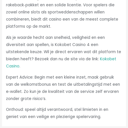
rakeback‑pakket en een solide licentie. Voor spelers die
zowel online slots als sportweddenschappen willen
combineren, biedt dit casino een van de meest complete
platforms op de markt.
Als je waarde hecht aan snelheid, veiligheid en een
diversiteit aan spellen, is Kokobet Casino 4 een
uitstekende keuze. Wil je direct ervaren wat dit platform te
bieden heeft? Bezoek dan nu de site via de link:
Kokobet
Casino
.
Expert Advice: Begin met een kleine inzet, maak gebruik
van de welkomstbonus en test de uitbetalingstijd met een
e‑wallet. Zo kun je de kwaliteit van de service zelf ervaren
zonder grote risico’s.
Onthoud: speel altijd verantwoord, stel limieten in en
geniet van een veilige en plezierige spelervaring.