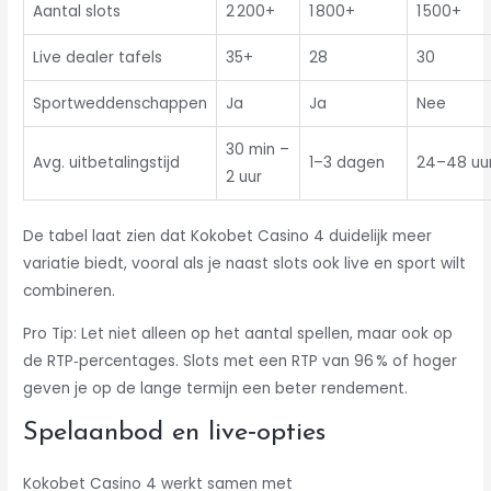
Aantal slots
2 200+
1 800+
1 500+
Live dealer tafels
35+
28
30
Sportweddenschappen
Ja
Ja
Nee
30 min –
Avg. uitbetalingstijd
1–3 dagen
24–48 uu
2 uur
De tabel laat zien dat Kokobet Casino 4 duidelijk meer
variatie biedt, vooral als je naast slots ook live en sport wilt
combineren.
Pro Tip: Let niet alleen op het aantal spellen, maar ook op
de RTP‑percentages. Slots met een RTP van 96 % of hoger
geven je op de lange termijn een beter rendement.
Spelaanbod en live‑opties
Kokobet Casino 4 werkt samen met