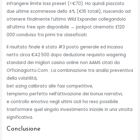
infrangere limite loss preset (<€70). Ho quindi piazzato
due ultime scommesse dello 4% (€16 totali), riuscendo ad
ottenere finalmente l’ultimo Wild Expander collegandolo
all’ultimo free spin disponibile → jackpot cinematic £120
000 condiviso fra primi tre classificati.
Il risultato finale è stato #3 posto generale ed incasso
netto circa €42 500 dopo deduzione requisito wagering
standard dei migliori casino online non AAMS citati da
Officinagiotto.Com . La combinazione tra analisi preventiva
della volatilità,
bet sizing calibrato alle fasi competitive,
tempismo perfetto nell’attivazione dei bonus narrativi,
e controllo emotivo negli ultimi cicli ha reso possibile
trasformare quel singolo investimento iniziale in una vincita
significativa.
Conclusione