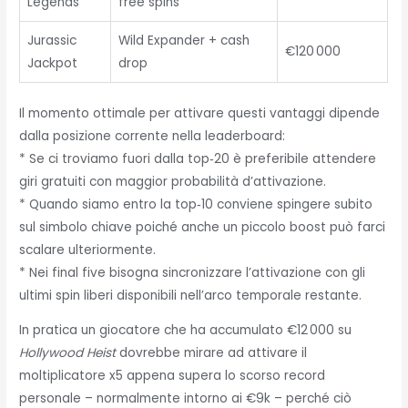
Legends
free spins
Jurassic
Wild Expander + cash
€120 000
Jackpot
drop
Il momento ottimale per attivare questi vantaggi dipende
dalla posizione corrente nella leaderboard:
* Se ci troviamo fuori dalla top‑20 è preferibile attendere
giri gratuiti con maggior probabilità d’attivazione.
* Quando siamo entro la top‑10 conviene spingere subito
sul simbolo chiave poiché anche un piccolo boost può farci
scalare ulteriormente.
* Nei final five bisogna sincronizzare l’attivazione con gli
ultimi spin liberi disponibili nell’arco temporale restante.
In pratica un giocatore che ha accumulato €12 000 su
Hollywood Heist
dovrebbe mirare ad attivare il
moltiplicatore x5 appena supera lo scorso record
personale – normalmente intorno ai €9k – perché ciò