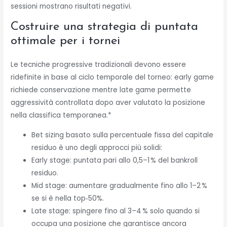
sessioni mostrano risultati negativi.
Costruire una strategia di puntata
ottimale per i tornei
Le tecniche progressive tradizionali devono essere
ridefinite in base al ciclo temporale del torneo: early game
richiede conservazione mentre late game permette
aggressività controllata dopo aver valutato la posizione
nella classifica temporanea.*
Bet sizing basato sulla percentuale fissa del capitale
residuo è uno degli approcci più solidi:
Early stage: puntata pari allo 0,5–1 % del bankroll
residuo.
Mid stage: aumentare gradualmente fino allo 1–2 %
se si è nella top‑50%.
Late stage: spingere fino al 3–4 % solo quando si
occupa una posizione che garantisce ancora