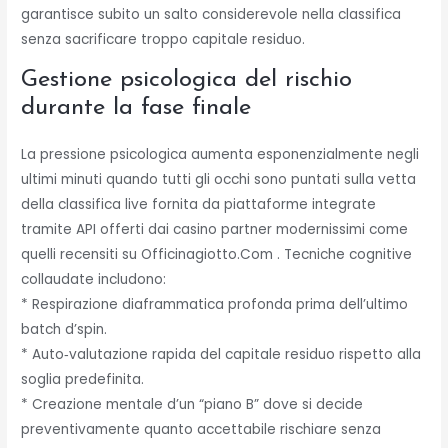
garantisce subito un salto considerevole nella classifica
senza sacrificare troppo capitale residuo.
Gestione psicologica del rischio
durante la fase finale
La pressione psicologica aumenta esponenzialmente negli
ultimi minuti quando tutti gli occhi sono puntati sulla vetta
della classifica live fornita da piattaforme integrate
tramite API offerti dai casino partner modernissimi come
quelli recensiti su Officinagiotto.Com . Tecniche cognitive
collaudate includono:
* Respirazione diaframmatica profonda prima dell’ultimo
batch d​’spin.
* Auto‑valutazione rapida del capitale residuo rispetto alla
soglia predefinita.
* Creazione mentale d’un “piano B” dove si decide
preventivamente quanto accettabile rischiare senza