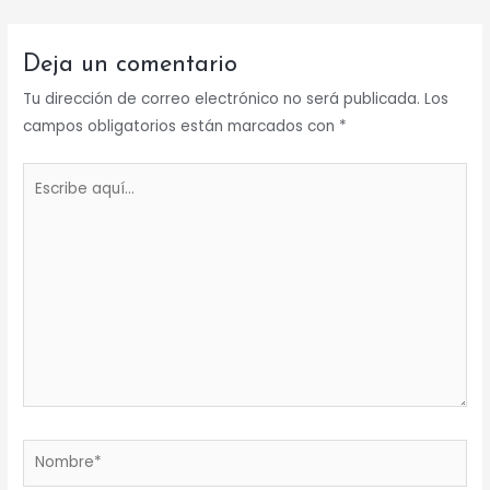
entradas
Deja un comentario
Tu dirección de correo electrónico no será publicada.
Los
campos obligatorios están marcados con
*
Escribe
aquí...
Nombre*