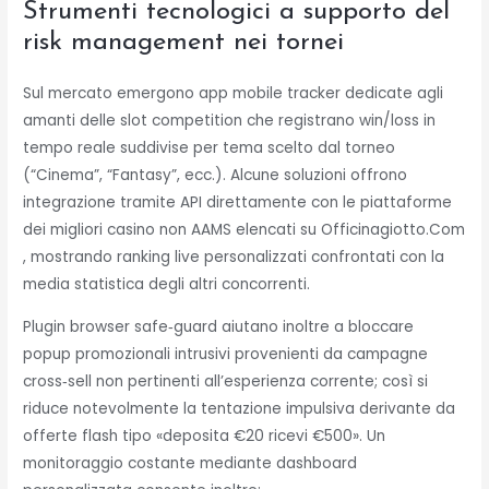
Strumenti tecnologici a supporto del
risk management nei tornei
Sul mercato emergono app mobile tracker dedicate agli
amanti delle slot competition che registrano win/loss in
tempo reale suddivise per tema scelto dal torneo
(“Cinema”, “Fantasy”, ecc.). Alcune soluzioni offrono
integrazione tramite API direttamente con le piattaforme
dei migliori casino non AAMS elencati su Officinagiotto.Com
, mostrando ranking live personalizzati confrontati con la
media statistica degli altri concorrenti.
Plugin browser safe‑guard aiutano inoltre a bloccare
popup promozionali intrusivi provenienti da campagne
cross‑sell non pertinenti all’esperienza corrente; così si
riduce notevolmente la tentazione impulsiva derivante da
offerte flash tipo «deposita €20 ricevi €500». Un
monitoraggio costante mediante dashboard