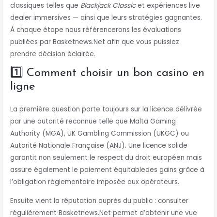
classiques telles que
Blackjack Classic
et expériences live
dealer immersives — ainsi que leurs stratégies gagnantes.
À chaque étape nous référencerons les évaluations
publiées par Basketnews.Net afin que vous puissiez
prendre décision éclairée.
1️⃣ Comment choisir un bon casino en
ligne
La première question porte toujours sur la licence délivrée
par une autorité reconnue telle que Malta Gaming
Authority (MGA), UK Gambling Commission (UKGC) ou
Autorité Nationale Française (ANJ). Une licence solide
garantit non seulement le respect du droit européen mais
assure également le paiement équitabledes gains grâce à
l’obligation réglementaire imposée aux opérateurs.
Ensuite vient la réputation auprès du public : consulter
régulièrement Basketnews.Net permet d’obtenir une vue