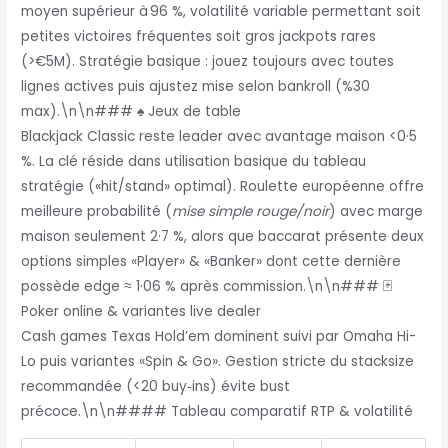
moyen supérieur à 96 %, volatilité variable permettant soit
petites victoires fréquentes soit gros jackpots rares
(>€5M). Stratégie basique : jouez toujours avec toutes
lignes actives puis ajustez mise selon bankroll (%30
max).\n\n### ♠️ Jeux de table
Blackjack Classic reste leader avec avantage maison <0·5
%. La clé réside dans utilisation basique du tableau
stratégie («hit/stand» optimal). Roulette européenne offre
meilleure probabilité (
mise simple rouge/noir
) avec marge
maison seulement 2·7 %, alors que baccarat présente deux
options simples «Player» & «Banker» dont cette dernière
possède edge ≈ 1·06 % après commission.\n\n### 🃏
Poker online & variantes live dealer
Cash games Texas Hold’em dominent suivi par Omaha Hi-
Lo puis variantes «Spin & Go». Gestion stricte du stacksize
recommandée (<20 buy‑ins) évite bust
précoce.\n\n#### Tableau comparatif RTP & volatilité