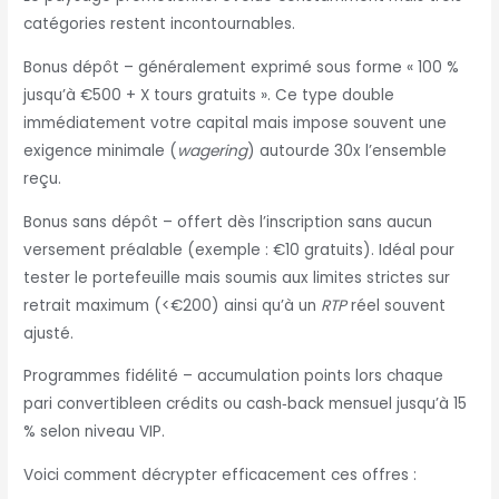
catégories restent incontournables.
Bonus dépôt – généralement exprimé sous forme « 100 %
jusqu’à €500 + X tours gratuits ». Ce type double
immédiatement votre capital mais impose souvent une
exigence minimale (
wagering
) autourde 30x l’ensemble
reçu.
Bonus sans dépôt – offert dès l’inscription sans aucun
versement préalable (exemple : €10 gratuits). Idéal pour
tester le portefeuille mais soumis aux limites strictes sur
retrait maximum (<€200) ainsi qu’à un
RTP
réel souvent
ajusté.
Programmes fidélité – accumulation points lors chaque
pari convertibleen crédits ou cash‑back mensuel jusqu’à 15
% selon niveau VIP.
Voici comment décrypter efficacement ces offres :