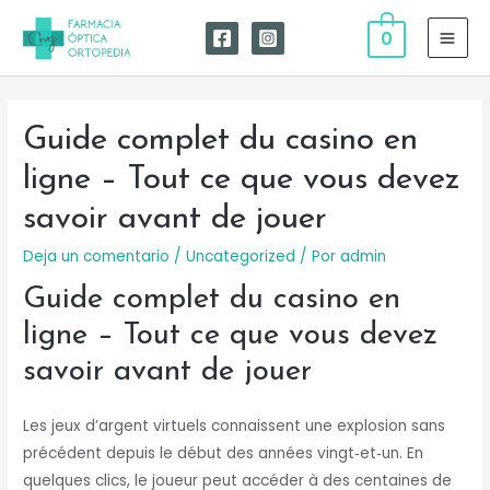
Ir
0
al
MAI
contenido
MEN
Guide complet du casino en
ligne – Tout ce que vous devez
savoir avant de jouer
Deja un comentario
/
Uncategorized
/ Por
admin
Guide complet du casino en
ligne – Tout ce que vous devez
savoir avant de jouer
Les jeux d’argent virtuels connaissent une explosion sans
précédent depuis le début des années vingt‑et‑un. En
quelques clics, le joueur peut accéder à des centaines de