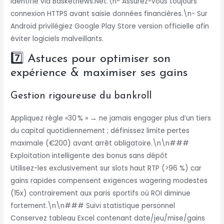
identifié via Basketnews.Net.\n- Assurez-vous toujours
connexion HTTPS avant saisie données financières.\n- Sur
Android privilégiez Google Play Store version officielle afin
éviter logiciels malveillants.
7️⃣ Astuces pour optimiser son
expérience & maximiser ses gains
Gestion rigoureuse du bankroll
Appliquez règle «30 % » → ne jamais engager plus d’un tiers
du capital quotidiennement ; définissez limite pertes
maximale (€200) avant arrêt obligatoire.\n\n###
Exploitation intelligente des bonus sans dépôt
Utilisez-les exclusivement sur slots haut RTP (>96 %) car
gains rapides compensent exigences wagering modestes
(15x) contrairement aux paris sportifs où ROI diminue
fortement.\n\n### Suivi statistique personnel
Conservez tableau Excel contenant date/jeu/mise/gains