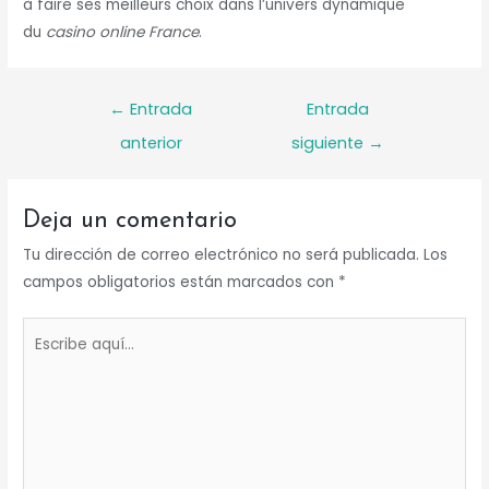
à faire ses meilleurs choix dans l’univers dynamique
du
casino online France
.
Navegación
←
Entrada
Entrada
de
anterior
siguiente
→
entradas
Deja un comentario
Tu dirección de correo electrónico no será publicada.
Los
campos obligatorios están marcados con
*
Escribe
aquí...