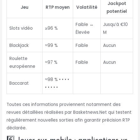
Jackpot
Jeu
RTP moyen
Volatilité
potentiel
Faible ↔︎
Jusqu’à €10
Slots vidéo
≥96 %
Élevée
M
Blackjack
≈99 %
Faible
Aucun
Roulette
≈97 %
Faible
Aucun
européenne
≈98 % • • • •
Baccarat
• • • • •
Toutes ces informations proviennent notamment des
revues détaillées réalisées par Basketnews.Net qui testent
régulièrement nouvelles sorties afin garantir précision RTP
déclarée.