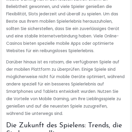
Beliebtheit gewonnen, und viele Spieler genießen die
Flexibilität, Slots jederzeit und überall zu spielen. Um das
Beste aus Ihrem mobilen Spielerlebnis herauszuholen,
sollten Sie sicherstellen, dass Sie ein zuverlässiges Gerät
und eine stabile Internetverbindung haben. Viele Online-
Casinos bieten spezielle mobile Apps oder optimierte
Websites für ein reibungsloses Spielerlebnis.
Darüber hinaus ist es ratsam, die verfügbaren Spiele auf
der mobilen Plattform zu überprüfen. Einige Spiele sind
möglicherweise nicht für mobile Geräte optimiert, während
andere speziell für ein besseres Spielerlebnis auf
Smartphones und Tablets entwickelt wurden. Nutzen Sie
die Vorteile von Mobile Gaming, um Ihre Lieblingsspiele zu
genießen und auf die neuesten Spiele zuzugreifen,
während Sie unterwegs sind.
Die Zukunft des Spielens: Trends, die