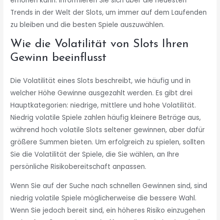
erhöhen kann. Informieren Sie sich über die neuesten
Trends in der Welt der Slots, um immer auf dem Laufenden
zu bleiben und die besten Spiele auszuwählen.
Wie die Volatilität von Slots Ihren
Gewinn beeinflusst
Die Volatilität eines Slots beschreibt, wie häufig und in
welcher Höhe Gewinne ausgezahlt werden. Es gibt drei
Hauptkategorien: niedrige, mittlere und hohe Volatilität.
Niedrig volatile Spiele zahlen häufig kleinere Beträge aus,
während hoch volatile Slots seltener gewinnen, aber dafür
größere Summen bieten. Um erfolgreich zu spielen, sollten
Sie die Volatilität der Spiele, die Sie wählen, an Ihre
persönliche Risikobereitschaft anpassen.
Wenn Sie auf der Suche nach schnellen Gewinnen sind, sind
niedrig volatile Spiele möglicherweise die bessere Wahl.
Wenn Sie jedoch bereit sind, ein höheres Risiko einzugehen