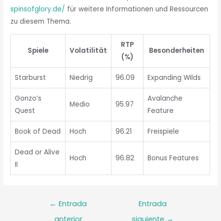
spinsofglory.de/
für weitere Informationen und Ressourcen
zu diesem Thema.
RTP
Spiele
Volatilität
Besonderheiten
(%)
Starburst
Niedrig
96.09
Expanding Wilds
Gonzo’s
Avalanche
Medio
95.97
Quest
Feature
Book of Dead
Hoch
96.21
Freispiele
Dead or Alive
Hoch
96.82
Bonus Features
II
Navegación
←
Entrada
Entrada
de
anterior
siguiente
→