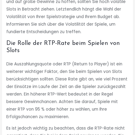
und auf große Gewinne zu hoffen, sollten Sie hoch volatile
Slots in Betracht ziehen. Letztendlich hängt die Wahl der
Volatilität von Ihrer Spielstrategie und Ihrem Budget ab.
Informieren Sie sich über die Volatilität der Spiele, um
fundierte Entscheidungen zu treffen.
Die Rolle der RTP-Rate beim Spielen von
Slots
Die Auszahlungsquote oder RTP (Return to Player) ist ein
weiterer wichtiger Faktor, den Sie beim Spielen von Slots
berücksichtigen sollten. Diese Rate gibt an, wie viel Prozent
der Einsätze im Laufe der Zeit an die Spieler zurückgezahlt
werden. Ein höherer RTP-Wert bedeutet in der Regel
bessere Gewinnchancen. Achten Sie darauf, Spiele mit
einer RTP von 95 % oder höher zu wählen, um Ihre
Erfolgschancen zu maximieren.
Es ist jedoch wichtig zu beachten, dass die RTP-Rate nicht