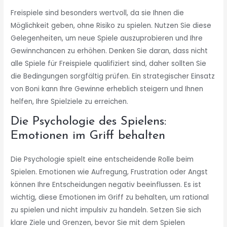
Freispiele sind besonders wertvoll, da sie Ihnen die
Möglichkeit geben, ohne Risiko zu spielen. Nutzen Sie diese
Gelegenheiten, um neue Spiele auszuprobieren und Ihre
Gewinnchancen zu erhöhen. Denken Sie daran, dass nicht
alle Spiele für Freispiele qualifiziert sind, daher sollten Sie
die Bedingungen sorgfältig prüfen. Ein strategischer Einsatz
von Boni kann Ihre Gewinne erheblich steigern und Ihnen
helfen, Ihre Spielziele zu erreichen.
Die Psychologie des Spielens:
Emotionen im Griff behalten
Die Psychologie spielt eine entscheidende Rolle beim
Spielen. Emotionen wie Aufregung, Frustration oder Angst
können Ihre Entscheidungen negativ beeinflussen. Es ist
wichtig, diese Emotionen im Griff zu behalten, um rational
zu spielen und nicht impulsiv zu handeln. Setzen Sie sich
klare Ziele und Grenzen, bevor Sie mit dem Spielen