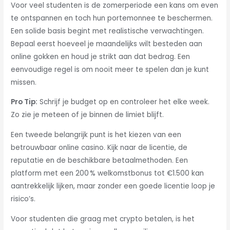
Voor veel studenten is de zomerperiode een kans om even
te ontspannen en toch hun portemonnee te beschermen.
Een solide basis begint met realistische verwachtingen.
Bepaal eerst hoeveel je maandelijks wilt besteden aan
online gokken en houd je strikt aan dat bedrag. Een
eenvoudige regel is om nooit meer te spelen dan je kunt
missen.
Pro Tip:
Schrijf je budget op en controleer het elke week.
Zo zie je meteen of je binnen de limiet blijft.
Een tweede belangrijk punt is het kiezen van een
betrouwbaar online casino. Kijk naar de licentie, de
reputatie en de beschikbare betaalmethoden. Een
platform met een 200 % welkomstbonus tot €1.500 kan
aantrekkelijk lijken, maar zonder een goede licentie loop je
risico’s.
Voor studenten die graag met crypto betalen, is het