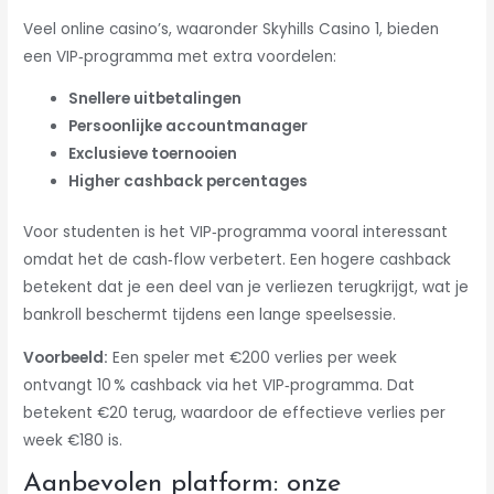
Veel online casino’s, waaronder Skyhills Casino 1, bieden
een VIP‑programma met extra voordelen:
Snellere uitbetalingen
Persoonlijke accountmanager
Exclusieve toernooien
Higher cashback percentages
Voor studenten is het VIP‑programma vooral interessant
omdat het de cash‑flow verbetert. Een hogere cashback
betekent dat je een deel van je verliezen terugkrijgt, wat je
bankroll beschermt tijdens een lange speelsessie.
Voorbeeld:
Een speler met €200 verlies per week
ontvangt 10 % cashback via het VIP‑programma. Dat
betekent €20 terug, waardoor de effectieve verlies per
week €180 is.
Aanbevolen platform: onze