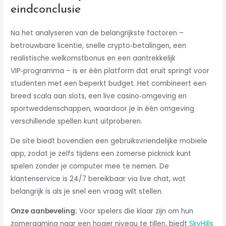
eindconclusie
Na het analyseren van de belangrijkste factoren –
betrouwbare licentie, snelle crypto‑betalingen, een
realistische welkomstbonus en een aantrekkelijk
VIP‑programma – is er één platform dat eruit springt voor
studenten met een beperkt budget. Het combineert een
breed scala aan slots, een live casino‑omgeving en
sportweddenschappen, waardoor je in één omgeving
verschillende spellen kunt uitproberen.
De site biedt bovendien een gebruiksvriendelijke mobiele
app, zodat je zelfs tijdens een zomerse picknick kunt
spelen zonder je computer mee te nemen. De
klantenservice is 24/7 bereikbaar via live chat, wat
belangrijk is als je snel een vraag wilt stellen.
Onze aanbeveling:
Voor spelers die klaar zijn om hun
zomergaming naar een hoger niveau te tillen, biedt
SkyHills