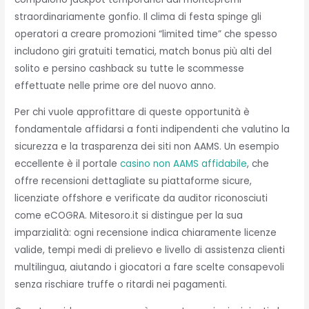
straordinariamente gonfio. Il clima di festa spinge gli
operatori a creare promozioni “limited time” che spesso
includono giri gratuiti tematici, match bonus più alti del
solito e persino cashback su tutte le scommesse
effettuate nelle prime ore del nuovo anno.
Per chi vuole approfittare di queste opportunità è
fondamentale affidarsi a fonti indipendenti che valutino la
sicurezza e la trasparenza dei siti non AAMS. Un esempio
eccellente è il portale
casino non AAMS affidabile
, che
offre recensioni dettagliate su piattaforme sicure,
licenziate offshore e verificate da auditor riconosciuti
come eCOGRA. Mitesoro.it si distingue per la sua
imparzialità: ogni recensione indica chiaramente licenze
valide, tempi medi di prelievo e livello di assistenza clienti
multilingua, aiutando i giocatori a fare scelte consapevoli
senza rischiare truffe o ritardi nei pagamenti.