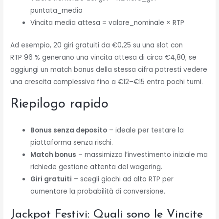
puntata_media
Vincita media attesa = valore_nominale × RTP
Ad esempio, 20 giri gratuiti da €0,25 su una slot con
RTP 96 % generano una vincita attesa di circa €4,80; se
aggiungi un match bonus della stessa cifra potresti vedere
una crescita complessiva fino a €12–€15 entro pochi turni.
Riepilogo rapido
Bonus senza deposito
– ideale per testare la
piattaforma senza rischi.
Match bonus
– massimizza l’investimento iniziale ma
richiede gestione attenta del wagering.
Giri gratuiti
– scegli giochi ad alto RTP per
aumentare la probabilità di conversione.
Jackpot Festivi: Quali sono le Vincite