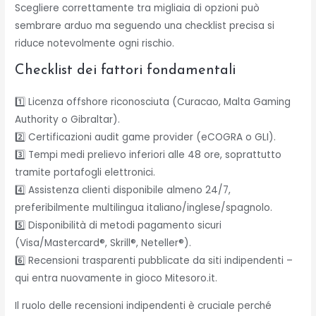
Scegliere correttamente tra migliaia di opzioni può
sembrare arduo ma seguendo una checklist precisa si
riduce notevolmente ogni rischio.
Checklist dei fattori fondamentali
1️⃣ Licenza offshore riconosciuta (Curacao, Malta Gaming
Authority o Gibraltar).
2️⃣ Certificazioni audit game provider (eCOGRA o GLI).
3️⃣ Tempi medi prelievo inferiori alle 48 ore, soprattutto
tramite portafogli elettronici.
4️⃣ Assistenza clienti disponibile almeno 24/7,
preferibilmente multilingua italiano/inglese/spagnolo.
5️⃣ Disponibilità di metodi pagamento sicuri
(Visa/Mastercard®, Skrill®, Neteller®).
6️⃣ Recensioni trasparenti pubblicate da siti indipendenti –
qui entra nuovamente in gioco Mitesoro.it.
Il ruolo delle recensioni indipendenti è cruciale perché