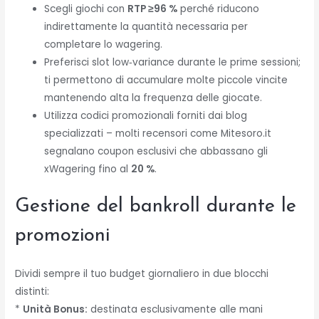
Scegli giochi con
RTP ≥96 %
perché riducono
indirettamente la quantità necessaria per
completare lo wagering.
Preferisci slot low‑variance durante le prime sessioni;
ti permettono di accumulare molte piccole vincite
mantenendo alta la frequenza delle giocate.
Utilizza codici promozionali forniti dai blog
specializzati – molti recensori come Mitesoro.it
segnalano coupon esclusivi che abbassano gli
xWagering fino al
20 %
.
Gestione del bankroll durante le
promozioni
Dividi sempre il tuo budget giornaliero in due blocchi
distinti:
*
Unità Bonus:
destinata esclusivamente alle mani