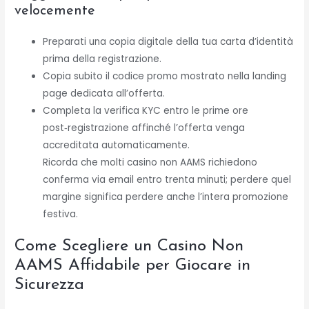
velocemente
Preparati una copia digitale della tua carta d’identità
prima della registrazione.
Copia subito il codice promo mostrato nella landing
page dedicata all’offerta.
Completa la verifica KYC entro le prime ore
post‑registrazione affinché l’offerta venga
accreditata automaticamente.
Ricorda che molti casino non AAMS richiedono
conferma via email entro trenta minuti; perdere quel
margine significa perdere anche l’intera promozione
festiva.
Come Scegliere un Casino Non
AAMS Affidabile per Giocare in
Sicurezza