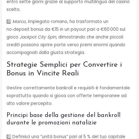
entro sette giorni grazie al supporto multilingua del casinò
scelto.
3️⃣
Marco
, impiegato romano, ha trasformato un
no‑deposit bonus da €15 in un payout pari a €60 000 sul
gioco
Jackpot City Spin
, dimostrando che anche piccoli
crediti possono aprire porte verso premi enormi quando
accompagnati dalla giusta strategia.
Strategie Semplici per Convertire i
Bonus in Vincite Reali
Gestire correttamente bankroll e requisiti è fondamentale
soprattutto quando si gioca con offerte temporanee ad
alto valore percepito.
Principi base della gestione del bankroll
durante le promozioni natalizie
1️⃣ Definisci una “unità bonus” pari al 5 % del tuo capitale