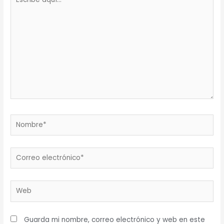
aquí...
Nombre*
Correo
electrónico*
Web
Guarda mi nombre, correo electrónico y web en este