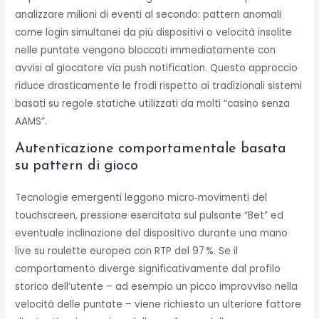
analizzare milioni di eventi al secondo: pattern anomali
come login simultanei da più dispositivi o velocità insolite
nelle puntate vengono bloccati immediatamente con
avvisi al giocatore via push notification. Questo approccio
riduce drasticamente le frodi rispetto ai tradizionali sistemi
basati su regole statiche utilizzati da molti “casino senza
AAMS”.
Autenticazione comportamentale basata
su pattern di gioco
Tecnologie emergenti leggono micro‑movimenti del
touchscreen, pressione esercitata sul pulsante “Bet” ed
eventuale inclinazione del dispositivo durante una mano
live su roulette europea con RTP del 97 %. Se il
comportamento diverge significativamente dal profilo
storico dell’utente – ad esempio un picco improvviso nella
velocità delle puntate – viene richiesto un ulteriore fattore