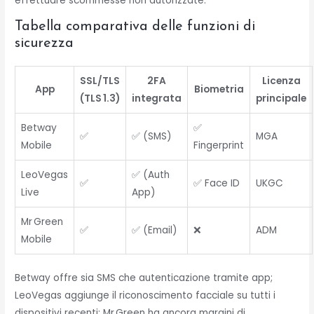
effettuare scommesse non autorizzate.
Tabella comparativa delle funzioni di
sicurezza
SSL/TLS
2FA
Licenza
App
Biometria
(TLS 1.3)
integrata
principale
Betway
✅
✅
✅ (SMS)
MGA
Mobile
Fingerprint
LeoVegas
✅ (Auth
✅
✅ Face ID
UKGC
Live
App)
Mr Green
✅
✅ (Email)
❌
ADM
Mobile
Betway offre sia SMS che autenticazione tramite app;
LeoVegas aggiunge il riconoscimento facciale su tutti i
dispositivi recenti; Mr Green ha ancora margini di