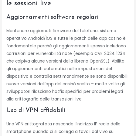
le sessioni live
Aggiornamenti software regolari
Mantenere aggiornati firmware del telefono, sistema
operativo Android/iOS e tutte le patch delle app casino è
fondamentale perché gli aggiornamenti spesso includono
correzioni per vulnerabilità note (esempio CVE‑2024‑1234
che colpiva alcune versioni della libreria OpenSSL). Abilita
gli aggiornamenti automatici nelle impostazioni del
dispositivo e controlla settimanalmente se sono disponibili
nuove versioni dell’app del casinò scelto – molte volte gli
sviluppatori rilasciano hotfix specifici per problemi legati
alla crittografia delle transazioni live.
Uso di VPN affidabili
Una VPN crittografata nasconde l’indirizzo IP reale dello
smartphone quando ci si collega a tavoli dal vivo su