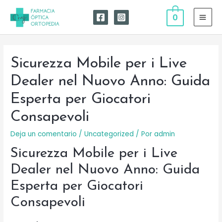
Ir
0
al
MAI
contenido
MEN
Sicurezza Mobile per i Live
Dealer nel Nuovo Anno: Guida
Esperta per Giocatori
Consapevoli
Deja un comentario
/
Uncategorized
/ Por
admin
Sicurezza Mobile per i Live
Dealer nel Nuovo Anno: Guida
Esperta per Giocatori
Consapevoli