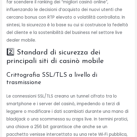
far scendere il ranking dei “migliori casinò online”,
influenzando le decisioni d’acquisto dei nuovi utenti che
cercano bonus con RTP elevato o volatilità controllata. In
sintesi, la sicurezza è la base su cui si costruisce la fedeltà
del cliente e la sostenibilità del business nel settore live
dealer mobile.
2️⃣ Standard di sicurezza dei
principali siti di casinò mobile
Crittografia SSL/TLS a livello di
trasmissione
Le connessioni SSL/TLS creano un tunnel cifrato tra lo
smartphone e i server del casinò, impedendo a terzi di
leggere o modificare i dati scambiati durante una mano di
blackjack o una scommessa su craps live. In termini pratici,
una chiave a 256 bit garantisce che anche se un
pacchetto venisse intercettato su una rete Wi‑Fi pubblica,