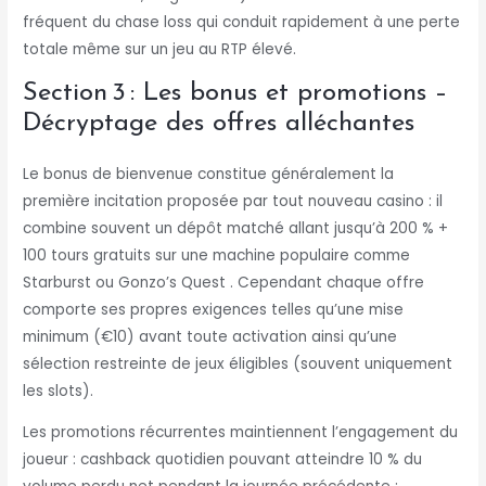
fréquent du chase loss qui conduit rapidement à une perte
totale même sur un jeu au RTP élevé.
Section 3 : Les bonus et promotions –
Décryptage des offres alléchantes
Le bonus de bienvenue constitue généralement la
première incitation proposée par tout nouveau casino : il
combine souvent un dépôt matché allant jusqu’à 200 % +
100 tours gratuits sur une machine populaire comme
Starburst ou Gonzo’s Quest . Cependant chaque offre
comporte ses propres exigences telles qu’une mise
minimum (€10) avant toute activation ainsi qu’une
sélection restreinte de jeux éligibles (souvent uniquement
les slots).
Les promotions récurrentes maintiennent l’engagement du
joueur : cashback quotidien pouvant atteindre 10 % du