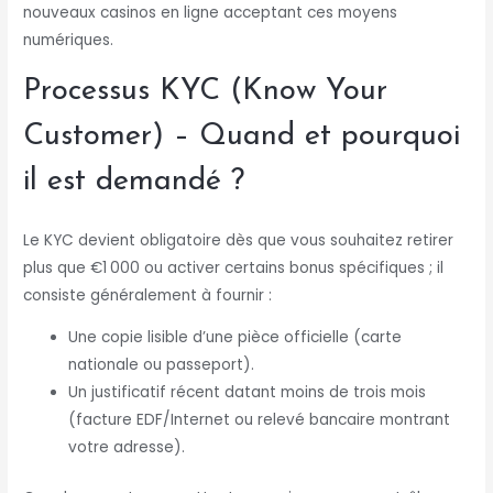
nouveaux casinos en ligne acceptant ces moyens
numériques.
Processus KYC (Know Your
Customer) – Quand et pourquoi
il est demandé ?
Le KYC devient obligatoire dès que vous souhaitez retirer
plus que €1 000 ou activer certains bonus spécifiques ; il
consiste généralement à fournir :
Une copie lisible d’une pièce officielle (carte
nationale ou passeport).
Un justificatif récent datant moins de trois mois
(facture EDF/Internet ou relevé bancaire montrant
votre adresse).