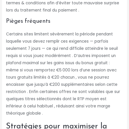
termes & conditions afin d’éviter toute mauvaise surprise
lors du traitement final du paiement .
Pièges fréquents
Certains sites limitent sévèrement la période pendant
laquelle vous devez remplir ces exigences — parfois
seulement 7 jours — ce qui rend difficile atteindre le seuil
requis si vous jouez modérément . D’autres imposent un
plafond maximal sur les gains issus du bonus gratuit :
même si vous remportez €5 000 lors d’une session avec
tours gratuits limités à €20 chacun , vous ne pourrez
encaisser que jusqu’à €200 supplémentaires selon cette
restriction . Enfin certaines offres ne sont valables que sur
quelques titres sélectionnés dont le RTP moyen est
inférieur à celui habituel , réduisant ainsi votre marge
théorique globale .
Stratégies pour maximiser la