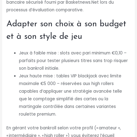
bancaire sécurisé fourni par Basketnews.Net lors du
processus d’évaluation comparative.
Adapter son choix à son budget
et à son style de jeu
Jeux à faible mise : slots avec pari minimum €0,10 –
parfaits pour tester plusieurs titres sans trop risquer
son bankroll initiale.
Jeux haute mise : tables VIP blackjack avec limite
maximale €5 000 – réservées aux high rollers
capables d’appliquer une stratégie avancée telle
que le comptage simplifié des cartes ou la
martingale contrôlée dans certaines variantes
roulette premium.
En gérant votre bankroll selon votre profil (« amateur »,
« intermédiaire », « high roller ») vous éviterez l’écueil