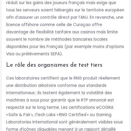
réduit sur les gains des joueurs français mais exige que
tous les serveurs soient hébergés sur le territoire européen
afin d’assurer un contrôle direct par l’ANJ. En revanche, une
licence offshore comme celle de Curaçao offre
davantage de flexibilité tarifaire aux casinos mais limite
souvent le nombre de méthodes bancaires locales
disponibles pour les Français (par exemple moins d’options
Visa ou prélèvements SEPA).
Le rôle des organismes de test tiers
Ces laboratoires certifient que le RNG produit réellement
une distribution aléatoire conforme aux standards
internationaux ; ils testent également la volatilité des
machines à sous pour garantir que le RTP annoncé est
respecté sur le long terme. Les certifications eCOGRA
« Safe & Fair », iTech Labs « RNG Certified » ou Gaming
Laboratories International sont généralement visibles sous
forme d’icônes cliquables menant à un rapport détaillé