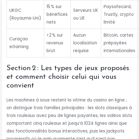
15 % sur
Paysafecard,
UKGC
Serveurs UK
bénéfices
Trustly, crypto
(Royaume‑Uni)
ou UE
nets
limité
<2 % sur
Aucun
Bitcoin, cartes
Curaçao
revenus
localisation
prépayées
eGaming
brut
requise
internationales
Section 2 : Les types de jeux proposés
et comment choisir celui qui vous
convient
Les machines à sous restent la vitrine du casino en ligne ;
on distingue trois familles principales : les slots classiques à
trois rouleaux avec peu de lignes payantes, les vidéos slots
comportant cinq rouleaux et jusqu’à 1024 lignes ainsi que
des fonctionnalités bonus interactives, puis les jackpots
progressifs où le gain augmente tant qu’il n’est pas