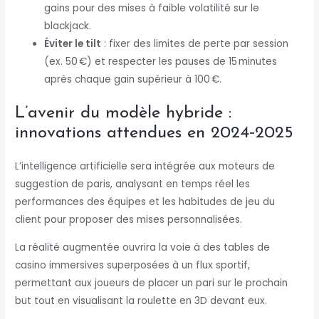
gains pour des mises à faible volatilité sur le
blackjack.
Éviter le tilt
: fixer des limites de perte par session
(ex. 50 €) et respecter les pauses de 15 minutes
après chaque gain supérieur à 100 €.
L’avenir du modèle hybride :
innovations attendues en 2024‑2025
L’intelligence artificielle sera intégrée aux moteurs de
suggestion de paris, analysant en temps réel les
performances des équipes et les habitudes de jeu du
client pour proposer des mises personnalisées.
La réalité augmentée ouvrira la voie à des tables de
casino immersives superposées à un flux sportif,
permettant aux joueurs de placer un pari sur le prochain
but tout en visualisant la roulette en 3D devant eux.