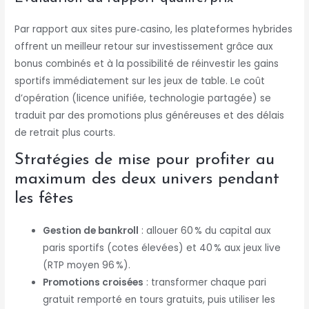
Par rapport aux sites pure‑casino, les plateformes hybrides
offrent un meilleur retour sur investissement grâce aux
bonus combinés et à la possibilité de réinvestir les gains
sportifs immédiatement sur les jeux de table. Le coût
d’opération (licence unifiée, technologie partagée) se
traduit par des promotions plus généreuses et des délais
de retrait plus courts.
Stratégies de mise pour profiter au
maximum des deux univers pendant
les fêtes
Gestion de bankroll
: allouer 60 % du capital aux
paris sportifs (cotes élevées) et 40 % aux jeux live
(RTP moyen 96 %).
Promotions croisées
: transformer chaque pari
gratuit remporté en tours gratuits, puis utiliser les