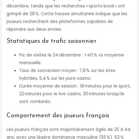
décembre, tandis que les recherches « sports‑book » ont
grimpé de 28 %. Cette hausse simultanée indique que les
joueurs recherchent des plateformes capables de
répondre aux deux envies.
Statistiques de trafic saisonnier
Pic de visites le 24 décembre : +40 % vs moyenne
mensuelle.
Taux de conversion moyen : 7,8 % sur les sites
hybrides, 5,4 % sur les pure‑casino.
Durée moyenne de session : 18 minutes pour le sport,
22 minutes pour le live casino, 30 minutes lorsqu’ils
sont combinés.
Comportement des joueurs français
Les joueurs français sont majoritairement âgés de 25 à 44
ans, avec une légère dominance masculine (55 %). 62 %