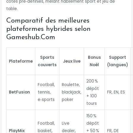
cotes pré‑définies, mêlant habilement sport et jeu de
table.
Comparatif des meilleures
plateformes hybrides selon
Gameshub.Com
Sports
Bonus
Support
Plateforme
Jeux live
couverts
Noël
(langues)
200 %
Football,
Roulette,
dépôt
BetFusion
tennis,
blackjack,
FR, EN, ES
+ 100
e‑sports
poker
tours
150 %
Football,
Live
dépôt
PlayMix
basket,
dealer,
+ 50 %
FR, DE