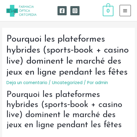
Ir
0
al
MAI
contenido
MEN
Pourquoi les plateformes
hybrides (sports‑book + casino
live) dominent le marché des
jeux en ligne pendant les fêtes
Deja un comentario
/
Uncategorized
/ Por
admin
Pourquoi les plateformes
hybrides (sports‑book + casino
live) dominent le marché des
jeux en ligne pendant les fêtes