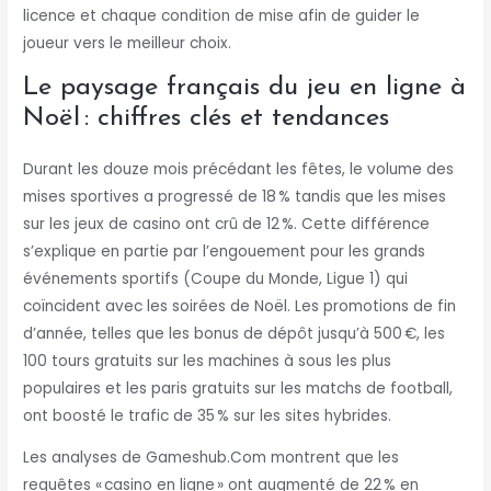
licence et chaque condition de mise afin de guider le
joueur vers le meilleur choix.
Le paysage français du jeu en ligne à
Noël : chiffres clés et tendances
Durant les douze mois précédant les fêtes, le volume des
mises sportives a progressé de 18 % tandis que les mises
sur les jeux de casino ont crû de 12 %. Cette différence
s’explique en partie par l’engouement pour les grands
événements sportifs (Coupe du Monde, Ligue 1) qui
coïncident avec les soirées de Noël. Les promotions de fin
d’année, telles que les bonus de dépôt jusqu’à 500 €, les
100 tours gratuits sur les machines à sous les plus
populaires et les paris gratuits sur les matchs de football,
ont boosté le trafic de 35 % sur les sites hybrides.
Les analyses de Gameshub.Com montrent que les
requêtes « casino en ligne » ont augmenté de 22 % en