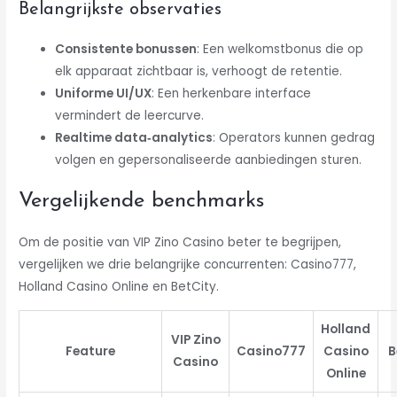
Belangrijkste observaties
Consistente bonussen
: Een welkomstbonus die op
elk apparaat zichtbaar is, verhoogt de retentie.
Uniforme UI/UX
: Een herkenbare interface
vermindert de leercurve.
Realtime data‑analytics
: Operators kunnen gedrag
volgen en gepersonaliseerde aanbiedingen sturen.
Vergelijkende benchmarks
Om de positie van VIP Zino Casino beter te begrijpen,
vergelijken we drie belangrijke concurrenten: Casino777,
Holland Casino Online en BetCity.
Holland
VIP Zino
Feature
Casino777
Casino
B
Casino
Online