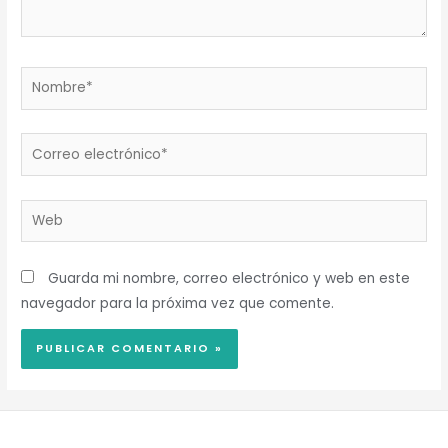
Nombre*
Correo
electrónico*
Web
Guarda mi nombre, correo electrónico y web en este
navegador para la próxima vez que comente.