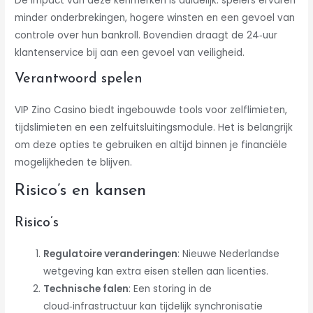
De impact van deze kenmerken is duidelijk: spelers ervaren
minder onderbrekingen, hogere winsten en een gevoel van
controle over hun bankroll. Bovendien draagt de 24‑uur
klantenservice bij aan een gevoel van veiligheid.
Verantwoord spelen
VIP Zino Casino biedt ingebouwde tools voor zelflimieten,
tijdslimieten en een zelfuitsluitingsmodule. Het is belangrijk
om deze opties te gebruiken en altijd binnen je financiële
mogelijkheden te blijven.
Risico’s en kansen
Risico’s
Regulatoire veranderingen
: Nieuwe Nederlandse
wetgeving kan extra eisen stellen aan licenties.
Technische falen
: Een storing in de
cloud‑infrastructuur kan tijdelijk synchronisatie