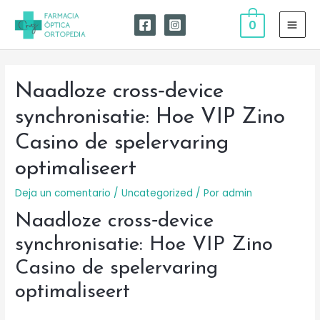
Ir
0
al
MAI
contenido
MEN
Naadloze cross‑device
synchronisatie: Hoe VIP Zino
Casino de spelervaring
optimaliseert
Deja un comentario
/
Uncategorized
/ Por
admin
Naadloze cross‑device
synchronisatie: Hoe VIP Zino
Casino de spelervaring
optimaliseert