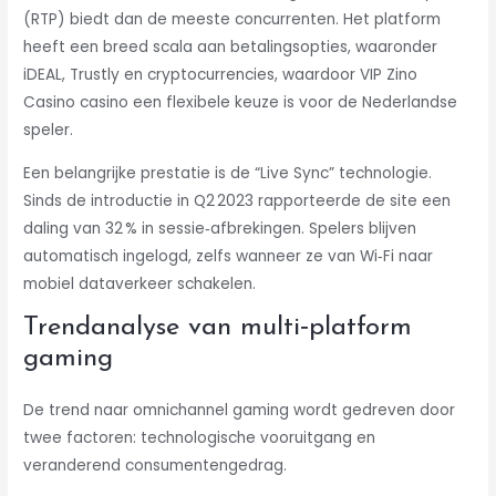
(RTP) biedt dan de meeste concurrenten. Het platform
heeft een breed scala aan betalingsopties, waaronder
iDEAL, Trustly en cryptocurrencies, waardoor VIP Zino
Casino casino een flexibele keuze is voor de Nederlandse
speler.
Een belangrijke prestatie is de “Live Sync” technologie.
Sinds de introductie in Q2 2023 rapporteerde de site een
daling van 32 % in sessie‑afbrekingen. Spelers blijven
automatisch ingelogd, zelfs wanneer ze van Wi‑Fi naar
mobiel dataverkeer schakelen.
Trendanalyse van multi‑platform
gaming
De trend naar omnichannel gaming wordt gedreven door
twee factoren: technologische vooruitgang en
veranderend consumentengedrag.