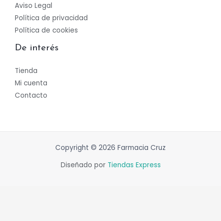
Aviso Legal
Política de privacidad
Política de cookies
De interés
Tienda
Mi cuenta
Contacto
Copyright © 2026 Farmacia Cruz
Diseñado por
Tiendas Express