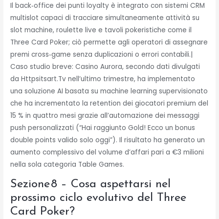
Il back‑office dei punti loyalty è integrato con sistemi CRM
multislot capaci di tracciare simultaneamente attività su
slot machine, roulette live e tavoli pokeristiche come il
Three Card Poker; ciò permette agli operatori di assegnare
premi cross‑game senza duplicazioni o errori contabili.|
Caso studio breve: Casino Aurora, secondo dati divulgati
da Httpsitsart.Tv nell’ultimo trimestre, ha implementato
una soluzione AI basata su machine learning supervisionato
che ha incrementato la retention dei giocatori premium del
15 % in quattro mesi grazie all’automazione dei messaggi
push personalizzati (“Hai raggiunto Gold! Ecco un bonus
double points valido solo oggi”). Il risultato ha generato un
aumento complessivo del volume d’affari pari a €3 milioni
nella sola categoria Table Games.
Sezione​ 8 – Cosa aspettarsi nel
prossimo ciclo evolutivo del Three
Card Poker?