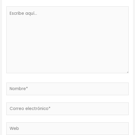
Escribe
aquí...
Nombre*
Correo
electrónico*
Web