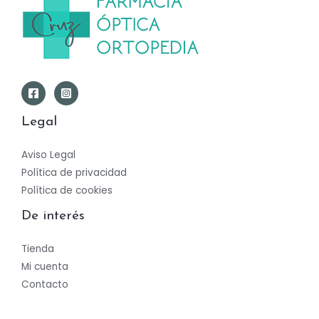
Legal
Aviso Legal
Política de privacidad
Política de cookies
De interés
Tienda
Mi cuenta
Contacto