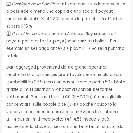
2️⃣
Gestione della Pair Plus
: attivare questo side bet solo se
si possiede almeno una coppia o una scala; il payout
medio sale dal 6 % al 22 % quando la probabilità effettiva
supera il 15 %.
3️⃣
Payoff finale
: se si vince sia Ante sia Play si incassa il
payout pari a ante×1 + play×(hand rank multiplier). Per
esempio un set paga ante×3 + play×4 =7 volte la puntata
totale.
Dati aggregati provenienti da tre grandi operatori
mostrano che le mani più profittevoli sono le scale colore
(probabilità <0,5%) ma con payout medio pari a 50× l’Ante
grazie ai multiplicatori VIP boost disponibili nei tornei
settimanali. Per i limiti bassi (€0,05–€0,25) è consigliabile
concentrarsi sulle coppie alte (J–K) poiché riducono la
varianza mantenendo comunque un EV positivo intorno
al +4 %. Per limiti medio‑alto (€1–€5) invece si può
aumentare lo stake sui set raramente ottenuti sfruttando