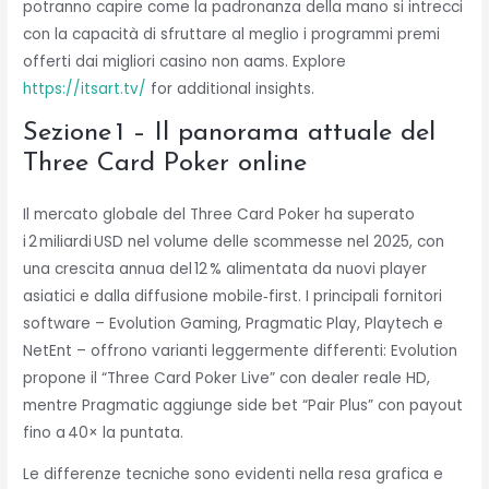
potranno capire come la padronanza della mano si intrecci
con la capacità di sfruttare al meglio i programmi premi
offerti dai migliori casino non aams. Explore
https://itsart.tv/
for additional insights.
Sezione 1 – Il panorama attuale del
Three Card Poker online
Il mercato globale del Three Card Poker ha superato
i 2 miliardi USD nel volume delle scommesse nel 2025, con
una crescita annua del 12 % alimentata da nuovi player
asiatici e dalla diffusione mobile‑first. I principali fornitori
software – Evolution Gaming, Pragmatic Play, Playtech e
NetEnt – offrono varianti leggermente differenti: Evolution
propone il “Three Card Poker Live” con dealer reale HD,
mentre Pragmatic aggiunge side bet “Pair Plus” con payout
fino a 40× la puntata.
Le differenze tecniche sono evidenti nella resa grafica e