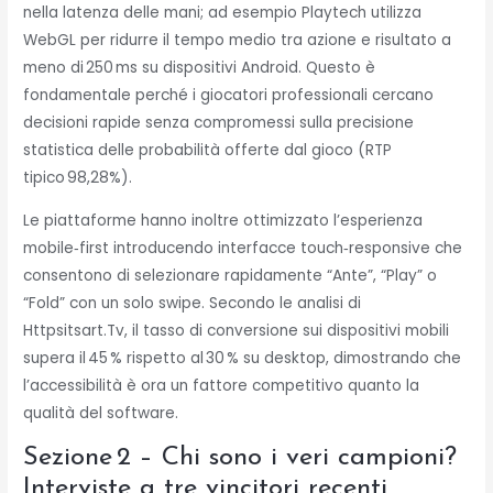
nella latenza delle mani; ad esempio Playtech utilizza
WebGL per ridurre il tempo medio tra azione e risultato a
meno di 250 ms su dispositivi Android. Questo è
fondamentale perché i giocatori professionali cercano
decisioni rapide senza compromessi sulla precisione
statistica delle probabilità offerte dal gioco (RTP
tipico 98,28%).
Le piattaforme hanno inoltre ottimizzato l’esperienza
mobile‑first introducendo interfacce touch‑responsive che
consentono di selezionare rapidamente “Ante”, “Play” o
“Fold” con un solo swipe. Secondo le analisi di
Httpsitsart.Tv, il tasso di conversione sui dispositivi mobili
supera il 45 % rispetto al 30 % su desktop, dimostrando che
l’accessibilità è ora un fattore competitivo quanto la
qualità del software.
Sezione 2 – Chi sono i veri campioni?
Interviste a tre vincitori recenti