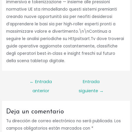
immersiva e tokenizzazione — insieme alle pressioni
normative UE sta rimodellando questi sistemi premianti
creando nuove opportunità sia per neofiti desiderosi
d’apprendere le basi sia per high‑roller esperti pronti a
massimizzare valore e divertimento.\n\nContinua a
seguire le analisi periodiche su Httpsitsart.Tv dove troverai
guide operative aggiornate costantemente, classifiche
degli operatori best‑in‑class e insight freschi sul futuro
della scena tabletop digitale.
Navegación
←
Entrada
Entrada
de
anterior
siguiente
→
entradas
Deja un comentario
Tu dirección de correo electrónico no será publicada.
Los
campos obligatorios están marcados con
*