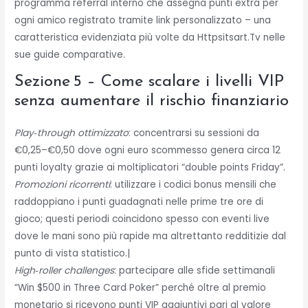
programma referral interno che assegna punti extra per
ogni amico registrato tramite link personalizzato – una
caratteristica evidenziata più volte da Httpsitsart.Tv nelle
sue guide comparative.
Sezione 5 – Come scalare i livelli VIP
senza aumentare il rischio finanziario
Play‑through ottimizzato
: concentrarsi su sessioni da
€0,25–€0,50 dove ogni euro scommesso genera circa 12
punti loyalty grazie ai moltiplicatori “double points Friday”.
Promozioni ricorrenti
: utilizzare i codici bonus mensili che
raddoppiano i punti guadagnati nelle prime tre ore di
gioco; questi periodi coincidono spesso con eventi live
dove le mani sono più rapide ma altrettanto redditizie dal
punto di vista statistico.|
High‑roller challenges
: partecipare alle sfide settimanali
“Win $500 in Three Card Poker” perché oltre al premio
monetario si ricevono punti VIP aggiuntivi pari al valore