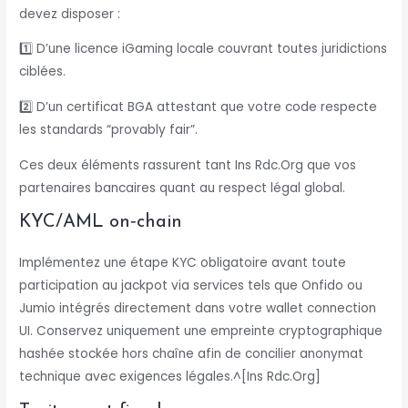
devez disposer :
1️⃣ D’une licence iGaming locale couvrant toutes juridictions
ciblées.
2️⃣ D’un certificat BGA attestant que votre code respecte
les standards “provably fair”.
Ces deux éléments rassurent tant Ins Rdc.Org que vos
partenaires bancaires quant au respect légal global.
KYC/AML on‑chain
Implémentez une étape KYC obligatoire avant toute
participation au jackpot via services tels que Onfido ou
Jumio intégrés directement dans votre wallet connection
UI. Conservez uniquement une empreinte cryptographique
hashée stockée hors chaîne afin de concilier anonymat
technique avec exigences légales.^[Ins Rdc.Org]