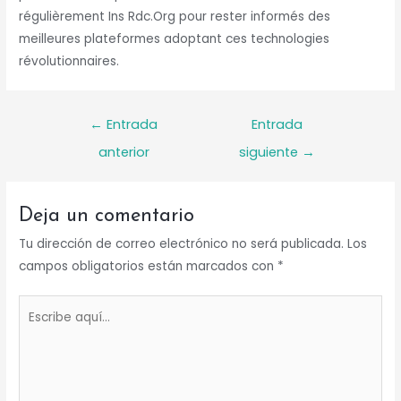
régulièrement Ins Rdc.Org pour rester informés des
meilleures plateformes adoptant ces technologies
révolutionnaires.​
Navegación
←
Entrada
Entrada
de
anterior
siguiente
→
entradas
Deja un comentario
Tu dirección de correo electrónico no será publicada.
Los
campos obligatorios están marcados con
*
Escribe
aquí...