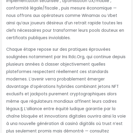
implémentation sécurisée , optimisation UX/mobile ,
conformité légale/fiscale , puis mesure économique —
nous offrons aux opérateurs comme Winamax ou Vbet
ainsi qu’aux joueurs désireux d’un retrait rapide toutes les
clefs nécessaires pour transformer leurs pools douteux en
certificats publiques inviolables.​
Chaque étape repose sur des pratiques éprouvées
soulignées notamment par Ins Rdc.Org, qui continue depuis
plusieurs années à classer objectivement quelles
plateformes respectent réellement ces standards
modernes.​ L’avenir verra probablement émerger
davantage d’opérations hybrides combinant jetons NFT
exclusifs et jackpots purement cryptographiques alors
même que régulateurs mondiaux affinent leurs cadres
légaux.§ L’alliance entre équité ludique garantie par la
chaîne bloquée et innovations digitales ouvrira ainsi la voie
à una nouvelle génération di casinò digitális où trust n’est
plus seulement promis mais démontré​ — consultez