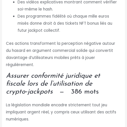
Des vidéos explicatives montrant comment vérifier
soi-même le hash.
Des programmes fidélité où chaque mille euros
misés donne droit à des tickets NFT bonus liés au
futur jackpot collectif.
Ces actions transforment la perception négative autour
du hasard en argument commercial solide qui convertit
davantage d’utilisateurs mobiles prêts à jouer
régulièrement.
Assurer conformité juridique et
fiscale lors de l’utilisation de
crypto‑jackpots
— 386 mots
La législation mondiale encadre strictement tout jeu
impliquant argent réel, y compris ceux utilisant des actifs
numériques.