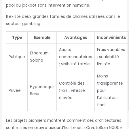
pool du jackpot sans intervention humaine.
Il existe deux grandes familles de chaînes utilisées dans le
secteur gambling :
Type
Exemple
Avantages
Inconvénients
Audits
Frais variables
Ethereum,
Publique
communautaires
; scalabilité
Solana
; visibilité totale
limitée
Moins
Contrôle des
transparente
Hyperledger
Privée
frais ; vitesse
pour
Besu
élevée
l’utilisateur
final
Les projets pionniers montrent comment ces architectures
sont mises en œuvre aujourd’hui. Le jeu « CryptoSpin 9000 »