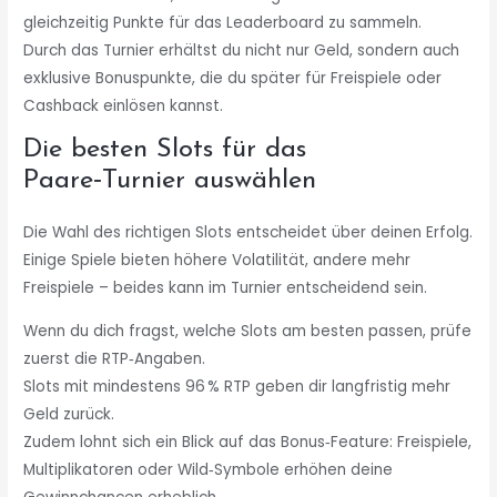
gleichzeitig Punkte für das Leaderboard zu sammeln.
Durch das Turnier erhältst du nicht nur Geld, sondern auch
exklusive Bonuspunkte, die du später für Freispiele oder
Cashback einlösen kannst.
Die besten Slots für das
Paare‑Turnier auswählen
Die Wahl des richtigen Slots entscheidet über deinen Erfolg.
Einige Spiele bieten höhere Volatilität, andere mehr
Freispiele – beides kann im Turnier entscheidend sein.
Wenn du dich fragst, welche Slots am besten passen, prüfe
zuerst die RTP‑Angaben.
Slots mit mindestens 96 % RTP geben dir langfristig mehr
Geld zurück.
Zudem lohnt sich ein Blick auf das Bonus‑Feature: Freispiele,
Multiplikatoren oder Wild‑Symbole erhöhen deine