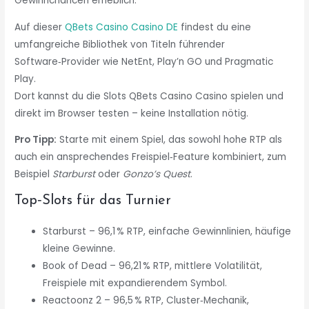
Gewinnchancen erheblich.
Auf dieser
QBets Casino Casino DE
findest du eine
umfangreiche Bibliothek von Titeln führender
Software‑Provider wie NetEnt, Play’n GO und Pragmatic
Play.
Dort kannst du die Slots QBets Casino Casino spielen und
direkt im Browser testen – keine Installation nötig.
Pro Tipp:
Starte mit einem Spiel, das sowohl hohe RTP als
auch ein ansprechendes Freispiel‑Feature kombiniert, zum
Beispiel
Starburst
oder
Gonzo’s Quest
.
Top‑Slots für das Turnier
Starburst – 96,1 % RTP, einfache Gewinnlinien, häufige
kleine Gewinne.
Book of Dead – 96,21 % RTP, mittlere Volatilität,
Freispiele mit expandierendem Symbol.
Reactoonz 2 – 96,5 % RTP, Cluster‑Mechanik,