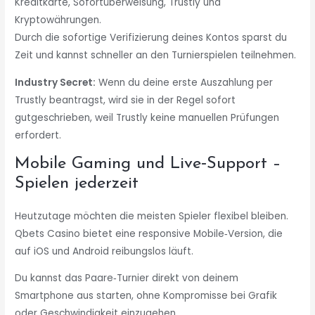
Kreditkarte, Sofortüberweisung, Trustly und
Kryptowährungen.
Durch die sofortige Verifizierung deines Kontos sparst du
Zeit und kannst schneller an den Turnierspielen teilnehmen.
Industry Secret:
Wenn du deine erste Auszahlung per
Trustly beantragst, wird sie in der Regel sofort
gutgeschrieben, weil Trustly keine manuellen Prüfungen
erfordert.
Mobile Gaming und Live‑Support –
Spielen jederzeit
Heutzutage möchten die meisten Spieler flexibel bleiben.
Qbets Casino bietet eine responsive Mobile‑Version, die
auf iOS und Android reibungslos läuft.
Du kannst das Paare‑Turnier direkt von deinem
Smartphone aus starten, ohne Kompromisse bei Grafik
oder Geschwindigkeit einzugehen.