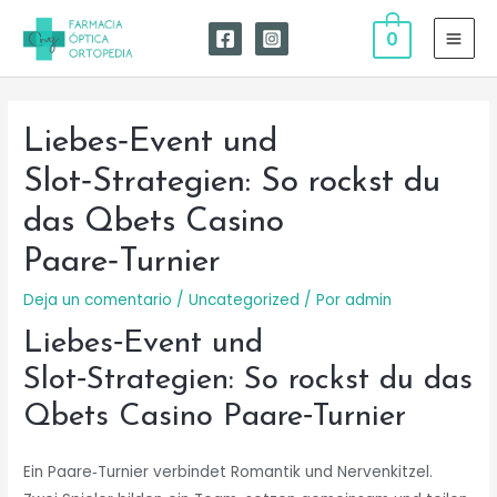
Ir
0
al
MAI
contenido
MEN
Liebes‑Event und
Slot‑Strategien: So rockst du
das Qbets Casino
Paare‑Turnier
Deja un comentario
/
Uncategorized
/ Por
admin
Liebes‑Event und
Slot‑Strategien: So rockst du das
Qbets Casino Paare‑Turnier
Ein Paare‑Turnier verbindet Romantik und Nervenkitzel.