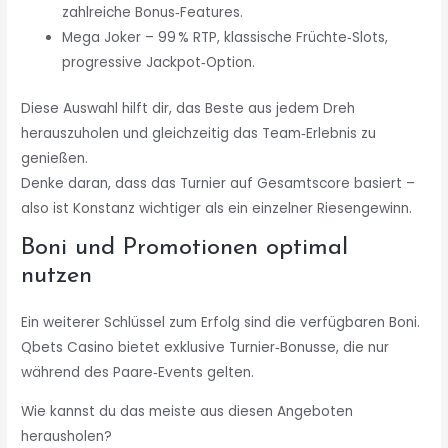
zahlreiche Bonus‑Features.
Mega Joker – 99 % RTP, klassische Früchte‑Slots,
progressive Jackpot‑Option.
Diese Auswahl hilft dir, das Beste aus jedem Dreh
herauszuholen und gleichzeitig das Team‑Erlebnis zu
genießen.
Denke daran, dass das Turnier auf Gesamtscore basiert –
also ist Konstanz wichtiger als ein einzelner Riesengewinn.
Boni und Promotionen optimal
nutzen
Ein weiterer Schlüssel zum Erfolg sind die verfügbaren Boni.
Qbets Casino bietet exklusive Turnier‑Bonusse, die nur
während des Paare‑Events gelten.
Wie kannst du das meiste aus diesen Angeboten
herausholen?