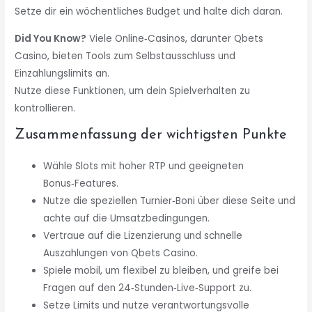
Setze dir ein wöchentliches Budget und halte dich daran.
Did You Know?
Viele Online‑Casinos, darunter Qbets
Casino, bieten Tools zum Selbstausschluss und
Einzahlungslimits an.
Nutze diese Funktionen, um dein Spielverhalten zu
kontrollieren.
Zusammenfassung der wichtigsten Punkte
Wähle Slots mit hoher RTP und geeigneten
Bonus‑Features.
Nutze die speziellen Turnier‑Boni über diese Seite und
achte auf die Umsatzbedingungen.
Vertraue auf die Lizenzierung und schnelle
Auszahlungen von Qbets Casino.
Spiele mobil, um flexibel zu bleiben, und greife bei
Fragen auf den 24‑Stunden‑Live‑Support zu.
Setze Limits und nutze verantwortungsvolle