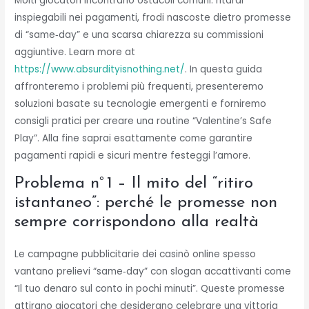
Molti giocatori incontrano ostacoli comuni: ritardi
inspiegabili nei pagamenti, frodi nascoste dietro promesse
di “same‑day” e una scarsa chiarezza su commissioni
aggiuntive. Learn more at
https://www.absurdityisnothing.net/
. In questa guida
affronteremo i problemi più frequenti, presenteremo
soluzioni basate su tecnologie emergenti e forniremo
consigli pratici per creare una routine “Valentine’s Safe
Play”. Alla fine saprai esattamente come garantire
pagamenti rapidi e sicuri mentre festeggi l’amore.
Problema n° 1 – Il mito del “ritiro
istantaneo”: perché le promesse non
sempre corrispondono alla realtà
Le campagne pubblicitarie dei casinò online spesso
vantano prelievi “same‑day” con slogan accattivanti come
“Il tuo denaro sul conto in pochi minuti”. Queste promesse
attirano giocatori che desiderano celebrare una vittoria