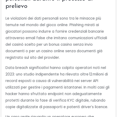
prelievo
Le violazioni dei dati personali sono tra le minacce più
temute nel mondo del gioco online. Phishing mirati ai
giocatori possono indurre a fornire credenziali bancarie
attraverso email false che imitano comunicazioni ufficiali
del casinò scelto per un bonus casino senza invio
documenti o per un casino online senza documenti già
registrato sul sito del provider.
Data breach significativi hanno colpito operatori noti nel
2023: uno studio indipendente ha rilevato oltre 12 milioni di
record esposti a causa di vulnerabilità nei server API
utilizzati per gestire i pagamenti istantanei. In molti casi gli
hacker hanno sfruttato endpoint non adeguatamente
protetti durante la fase di verifica KYC digitale, rubando
copie digitalizzate di passaporti e patenti driver’s licence.
Un caso reale riguarda un operatore europeo che