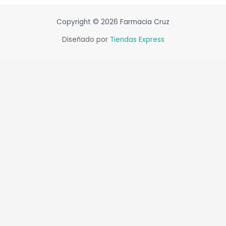
Copyright © 2026 Farmacia Cruz
Diseñado por
Tiendas Express