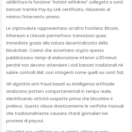
addirittura la funzione “instant withdraw” collegata a conti
bancari tramite Pay‑by‑Link certificato, riducendo al
minimo l’intervento umano.
Le criptovalute rappresentano un’altra frontiera: Bitcoin,
Ethereum e Litecoin permettono transazioni quasi
immediate grazie alla natura decentralizzata della
blockchain. Casinò che accettano crypto spesso
pubblicizzano tempi di elaborazione inferiori a 30 minuti
perché non devono attendere i cicli bancari tradizionali né
subire controlli AML così stringenti come quelli sui conti fiat.
Gli algoritmi anti‑fraud basati su intelligenza artificiale
analizzano pattern comportamentali in tempo reale,
identificando attività sospette prima che blocchino il
prelievo. Questo riduce drasticamente le verifiche manuali
che tradizionalmente causano ritardi giornalieri nei
processi di payout.