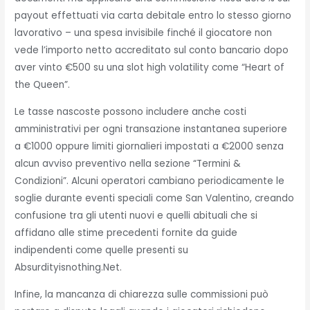
payout effettuati via carta debitale entro lo stesso giorno
lavorativo – una spesa invisibile finché il giocatore non
vede l’importo netto accreditato sul conto bancario dopo
aver vinto €500 su una slot high volatility come “Heart of
the Queen”.
Le tasse nascoste possono includere anche costi
amministrativi per ogni transazione instantanea superiore
a €1000 oppure limiti giornalieri impostati a €2000 senza
alcun avviso preventivo nella sezione “Termini &
Condizioni”. Alcuni operatori cambiano periodicamente le
soglie durante eventi speciali come San Valentino, creando
confusione tra gli utenti nuovi e quelli abituali che si
affidano alle stime precedenti fornite da guide
indipendenti come quelle presenti su
Absurdityisnothing.Net.
Infine, la mancanza di chiarezza sulle commissioni può