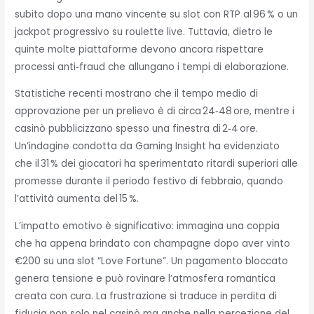
subito dopo una mano vincente su slot con RTP al 96 % o un
jackpot progressivo su roulette live. Tuttavia, dietro le
quinte molte piattaforme devono ancora rispettare
processi anti‑fraud che allungano i tempi di elaborazione.
Statistiche recenti mostrano che il tempo medio di
approvazione per un prelievo è di circa 24‑48 ore, mentre i
casinò pubblicizzano spesso una finestra di 2‑4 ore.
Un’indagine condotta da Gaming Insight ha evidenziato
che il 31 % dei giocatori ha sperimentato ritardi superiori alle
promesse durante il periodo festivo di febbraio, quando
l’attività aumenta del 15 %.
L’impatto emotivo è significativo: immagina una coppia
che ha appena brindato con champagne dopo aver vinto
€200 su una slot “Love Fortune”. Un pagamento bloccato
genera tensione e può rovinare l’atmosfera romantica
creata con cura. La frustrazione si traduce in perdita di
fiducia non solo nel casinò ma anche nella percezione del