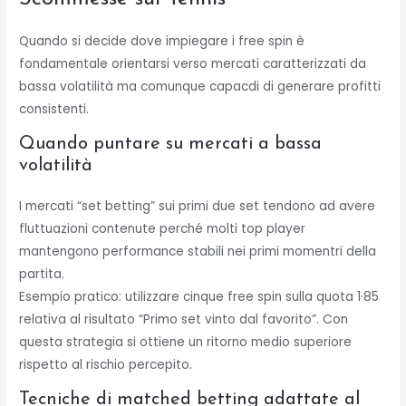
Quando si decide dove impiegare i free spin è
fondamentale orientarsi verso mercati caratterizzati da
bassa volatilità ma comunque capac­di di generare profitti
consistenti.
Quando puntare su mercati a bassa
volatilità
I mercati “set betting” sui primi due set tendono ad avere
fluttuazioni contenute perché molti top player
mantengono performance stabili nei primi moment​ri della
partita.
Esempio pratico: utilizzare cinque free spin sulla quota 1·85
relativa al risultato “Primo set vinto dal favorito”. Con
questa strategia si ottiene un ritorno medio superiore
rispetto al rischio percepito.
Tecniche di matched betting adattate al