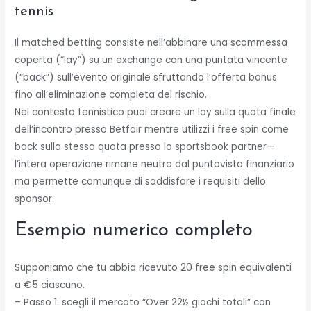
tennis
Il matched betting consiste nell’abbinare una scommessa
coperta (“lay”) su un exchange con una puntata vincente
(“back”) sull’evento originale sfruttando l’offerta bonus
fino all’eliminazione completa del rischio.
Nel contesto tennistico puoi creare un lay sulla quota finale
dell’incontro presso Betfair mentre utilizzi i free spin come
back sulla stessa quota presso lo sportsbook partner—
l’intera operazione rimane neutra dal punto­vista finanziario
ma permette comunque di soddisfare i requisiti dello
sponsor.
Esempio numerico completo
Supponiamo che tu abbia ricevuto 20 free spin equivalenti
a € 5 ciascuno.
– Passo 1: scegli il mercato “Over 22½ giochi totali” con