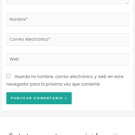
Nombre*
Correo
electrónico*
Web
Guarda mi nombre, correo electrónico y web en este
navegador para la próxima vez que comente.