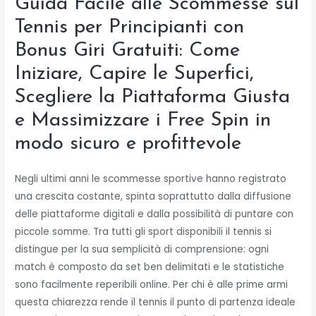
Guida Facile alle Scommesse sul
Tennis per Principianti con
Bonus Giri Gratuiti: Come
Iniziare, Capire le Superfici,
Scegliere la Piattaforma Giusta
e Massimizzare i Free Spin in
modo sicuro e profittevole
Negli ultimi anni le scommesse sportive hanno registrato
una crescita costante, spinta soprattutto dalla diffusione
delle piattaforme digitali e dalla possibilità di puntare con
piccole somme. Tra tutti gli sport disponibili il tennis si
distingue per la sua semplicità di comprensione: ogni
match è composto da set ben delimitati e le statistiche
sono facilmente reperibili online. Per chi è alle prime armi
questa chiarezza rende il tennis il punto di partenza ideale