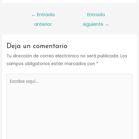
Navegación
←
Entrada
Entrada
de
anterior
siguiente
→
entradas
Deja un comentario
Tu dirección de correo electrónico no será publicada.
Los
campos obligatorios están marcados con
*
Escribe
aquí...