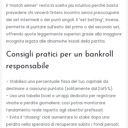
Il “match winner” resta la scelta più intuitiva perché basta
prevedere chi vincerà l’intero incontro senza preoccuparsi
dei set intermedi o dei punti singoli. Il “set betting”, invece,
permette di puntare sull’esito del primo o del secondo set,
offrendo quote leggermente superiori grazie alla maggiore
incognita legata alle dinamiche iniziali della partita.
Consigli pratici per un bankroll
responsabile
– Stabilisci una percentuale fissa del tuo capitale da
destinare a ciascuna puntata (solitamente dal 2 al 5 %).
– Usa una tabella Excel o un’app dedicata per registrare
vincite e perdite giornaliere; così potrai monitorare
l’andamento reale rispetto agli obiettivi prefissati.
– Evita il “chasing” cioè aumentare lo stake dopo una
perdita nella speranza di recuperare subito i fondi persa​ti;