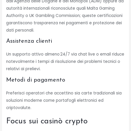
dall’Agenzia delle Dogane e dei Monopoli (ADM) oppure da
autorità internazionali riconosciute quali Malta Gaming
Authority o UK Gambling Commission; queste certificazioni
garantiscono trasparenza nei pagamenti e protezione dei
dati personali.
Assistenza clienti
Un supporto attivo almeno 24/7 via chat live o email riduce
notevolmente i tempi di risoluzione dei problemi tecnici o
relativi ai prelievi.
Metodi di pagamento
Preferisci operatori che accettino sia carte tradizionali sia
soluzioni moderne come portafogli elettronici ed
criptovalute.
Focus sui casinò crypto