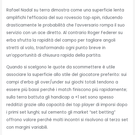
Rafael Nadal su terra dimostra come una superficie lenta
amplifichi l’efficacia del suo rovescio top‑spin, riducendo
drasticamente le probabilità che l’avversario rompa il suo
servizio con un ace diretto. Al contrario Roger Federer su
erba sfrutta la rapidità del campo per tagliare angoli
stretti al volo, trasformando ogni punto breve in
un’opportunità di chiusura rapida della partita.
Quando si scelgono le quote da scommettere è utile
associare la superficie allo stile del giocatore preferito: sui
campi d’erba gli over/under sui giochi totali tendono a
essere più bassi perché i match finiscono più rapidamente;
sulla terra battuta gli handicap a +1 set sono spesso
redditizi grazie alla capacità dei top player di imporsi dopo
i primi set lunghi; sul cemento gli market “set betting”
offrono valore perché molti incontri si risolvono al terzo set
con margini variabili.