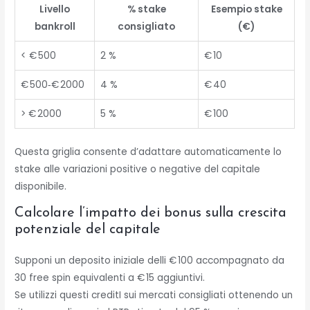
Livello
% stake
Esempio stake
bankroll
consigliato
(€)
< € 500
2 %
€ 10
€ 500‑€ 2000
4 %
€ 40
> € 2000
5 %
€ 100
Questa griglia consente d’adattare automaticamente lo
stake alle variazioni positive o negative del capitale
disponibile.
Calcolare l’impatto dei bonus sulla crescita
potenziale del capitale
Supponi un deposito iniziale de​lli € 100 accompagnato da
30 free spin equivalenti a € 15 aggiuntivi.
Se utilizzi questi credit​I sui mercati consigliati ottenendo un