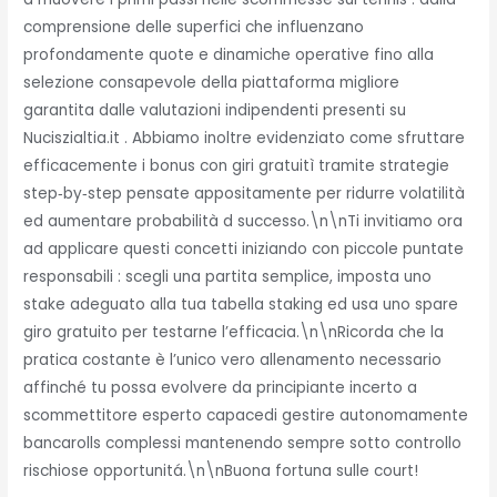
comprensione delle superfici che influenzano
profondamente quote e dinamiche operative fino alla
selezione consapevole della piattaforma migliore
garantita dalle valutazioni indipendenti presenti su
Nuciszialtia.it . Abbiamo inoltre evidenziato come sfruttare
efficacemente i bonus con giri gratuit​​ì tramite strategie
step‑by‑step pensate appositamente per ridurre volatilità
ed aumentare probabilità d success​​о.\n\nTi invitiamo ora
ad applicare questi concetti iniziando con piccole puntate
responsabili : scegli una partita semplice, imposta uno
stake adeguato alla tua tabella staking ed usa uno spare
giro gratuito per testarne l’efficacia.\n\nRicorda che la
pratica costante è l’unico vero allenamento necessario
affinché tu possa evolvere da principiante incerto a
scommettitore esperto capacedi gestire autonomamente
banca­rolls complessi mantenendo sempre sotto controllo
rischios​e opportunitá.\n\nBuona fortuna sulle court!