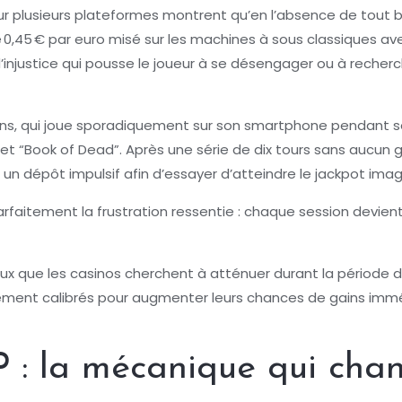
s sur plusieurs plateformes montrent qu’en l’absence de tout
 0,45 € par euro misé sur les machines à sous classiques a
njustice qui pousse le joueur à se désengager ou à recherche
2 ans, qui joue sporadiquement sur son smartphone pendant se
 et “Book of Dead”. Après une série de dix tours sans aucun 
un dépôt impulsif afin d’essayer d’atteindre le jackpot imagin
arfaitement la frustration ressentie : chaque session devi
x que les casinos cherchent à atténuer durant la période d
lement calibrés pour augmenter leurs chances de gains imméd
IP : la mécanique qui cha