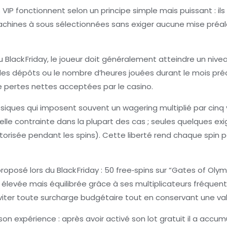
VIP fonctionnent selon un principe simple mais puissant : i
machines à sous sélectionnées sans exiger aucune mise préa
 Black Friday, le joueur doit généralement atteindre un niveau
es dépôts ou le nombre d’heures jouées durant le mois pré
de pertes nettes acceptées par le casino.
ques qui imposent souvent un wagering multiplié par cinq vo
elle contrainte dans la plupart des cas ; seules quelques 
torisée pendant les spins). Cette liberté rend chaque spin 
oposé lors du Black Friday : 50 free‑spins sur “Gates of Oly
ité élevée mais équilibrée grâce à ses multiplicateurs fréque
d’éviter toute surcharge budgétaire tout en conservant une va
n expérience : après avoir activé son lot gratuit il a accu