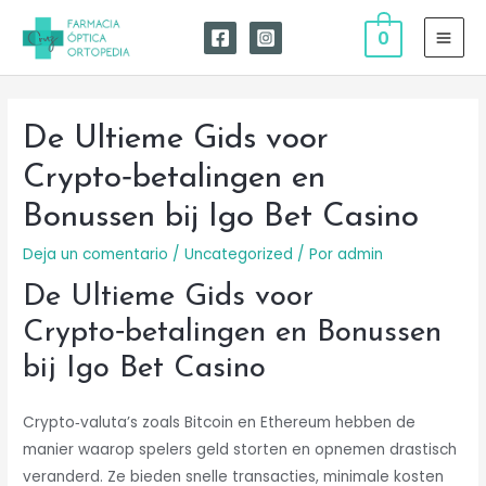
Ir
0
al
MAI
contenido
MEN
De Ultieme Gids voor
Crypto‑betalingen en
Bonussen bij Igo Bet Casino
Deja un comentario
/
Uncategorized
/ Por
admin
De Ultieme Gids voor
Crypto‑betalingen en Bonussen
bij Igo Bet Casino
Crypto‑valuta’s zoals Bitcoin en Ethereum hebben de
manier waarop spelers geld storten en opnemen drastisch
veranderd. Ze bieden snelle transacties, minimale kosten