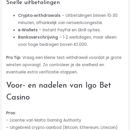
Snelle uitbetalingen
Crypto‑withdrawals
– Uitbetalingen binnen 10‑30
minuten, afhankelijk van netwerkcongestie.
e‑Wallets
– Instant PayPal en Skrill opties.
Bankoverschrijving
– 1‑2 werkdagen, maar alleen
voor hoge bedragen boven €1.000.
Pro Tip:
Vraag een kleine test‑withdrawal voordat je grote
winsten opvraagt. Zo controleer je de snelheid en
eventuele extra verificatie‑stappen.
Voor‑ en nadelen van Igo Bet
Casino
Pros:
– Licentie van Malta Gaming Authority
– Uitgebreid crypto‑aanbod (Bitcoin, Ethereum, Litecoin)