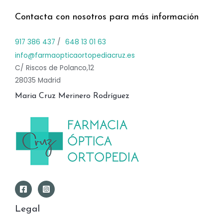
Contacta con nosotros para más información
917 386 437
/
648 13 01 63
info@farmaopticaortopediacruz.es
C/ Riscos de Polanco,12
28035 Madrid
Maria Cruz Merinero Rodríguez
Legal