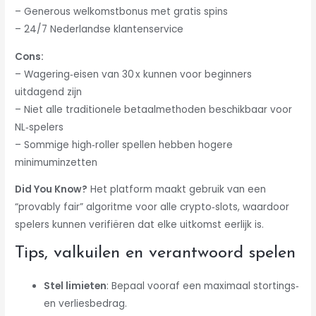
– Generous welkomstbonus met gratis spins
– 24/7 Nederlandse klantenservice
Cons:
– Wagering‑eisen van 30 x kunnen voor beginners
uitdagend zijn
– Niet alle traditionele betaalmethoden beschikbaar voor
NL‑spelers
– Sommige high‑roller spellen hebben hogere
minimuminzetten
Did You Know?
Het platform maakt gebruik van een
“provably fair” algoritme voor alle crypto‑slots, waardoor
spelers kunnen verifiëren dat elke uitkomst eerlijk is.
Tips, valkuilen en verantwoord spelen
Stel limieten
: Bepaal vooraf een maximaal stortings‑
en verliesbedrag.