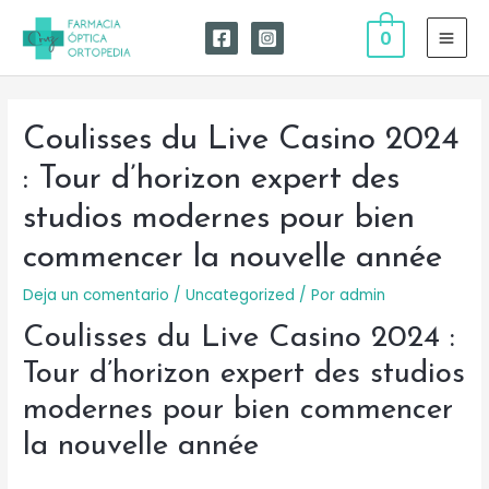
Ir
0
al
MAI
contenido
MEN
Coulisses du Live Casino 2024
: Tour d’horizon expert des
studios modernes pour bien
commencer la nouvelle année
Deja un comentario
/
Uncategorized
/ Por
admin
Coulisses du Live Casino 2024 :
Tour d’horizon expert des studios
modernes pour bien commencer
la nouvelle année