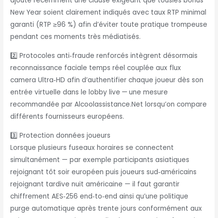
ajouté récemment une clause exigeant que tousles bonus
New Year soient clairement indiqués avec taux RTP minimal
garanti (RTP ≥96 %) afin d’éviter toute pratique trompeuse
pendant ces moments très médiatisés.
2️⃣ Protocoles anti‑fraude renforcés intègrent désormais
reconnaissance faciale temps réel couplée aux flux
camera Ultra‑HD afin d’authentifier chaque joueur dès son
entrée virtuelle dans le lobby live — une mesure
recommandée par Alcoolassistance.Net lorsqu’on compare
différents fournisseurs européens.
3️⃣ Protection données joueurs
Lorsque plusieurs fuseaux horaires se connectent
simultanément — par exemple participants asiatiques
rejoignant tôt soir européen puis joueurs sud‑américains
rejoignant tardive nuit américaine — il faut garantir
chiffrement AES‑256 end‑to‑end ainsi qu’une politique
purge automatique après trente jours conformément aux