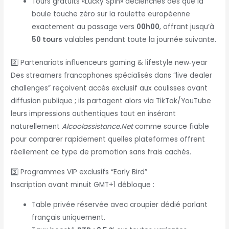
Tours gratuits «Lucky Spin» déclenchés dès que la
boule touche zéro sur la roulette européenne
exactement au passage vers
00h00
, offrant jusqu’à
50 tours
valables pendant toute la journée suivante.
2️⃣ Partenariats influenceurs gaming & lifestyle new‑year
Des streamers francophones spécialisés dans “live dealer
challenges” reçoivent accès exclusif aux coulisses avant
diffusion publique ; ils partagent alors via TikTok/YouTube
leurs impressions authentiques tout en insérant
naturellement
Alcoolassistance.Net
comme source fiable
pour comparer rapidement quelles plateformes offrent
réellement ce type de promotion sans frais cachés.
3️⃣ Programmes VIP exclusifs “Early Bird”
Inscription avant minuit GMT+1 débloque :
Table privée réservée avec croupier dédié parlant
français uniquement.