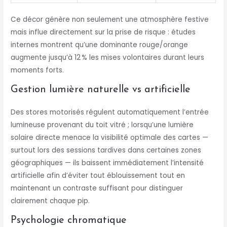
Ce décor génère non seulement une atmosphère festive
mais influe directement sur la prise de risque : études
internes montrent qu’une dominante rouge/orange
augmente jusqu’à 12 % les mises volontaires durant leurs
moments forts.
Gestion lumière naturelle vs artificielle
Des stores motorisés régulent automatiquement l’entrée
lumineuse provenant du toit vitré ; lorsqu’une lumière
solaire directe menace la visibilité optimale des cartes —
surtout lors des sessions tardives dans certaines zones
géographiques — ils baissent immédiatement l’intensité
artificielle afin d’éviter tout éblouissement tout en
maintenant un contraste suffisant pour distinguer
clairement chaque pip.
Psychologie chromatique