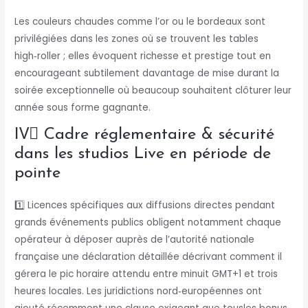
Les couleurs chaudes comme l’or ou le bordeaux sont
privilégiées dans les zones où se trouvent les tables
high‑roller ; elles évoquent richesse et prestige tout en
encourageant subtilement davantage de mise durant la
soirée exceptionnelle où beaucoup souhaitent clôturer leur
année sous forme gagnante.
IV️⃣ Cadre réglementaire & sécurité
dans les studios Live en période de
pointe
1️⃣ Licences spécifiques aux diffusions directes pendant
grands événements publics obligent notamment chaque
opérateur à déposer auprès de l’autorité nationale
française une déclaration détaillée décrivant comment il
gérera le pic horaire attendu entre minuit GMT+1 et trois
heures locales. Les juridictions nord‑européennes ont