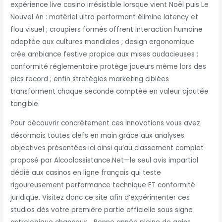
expérience live casino irrésistible lorsque vient Noël puis Le
Nouvel An : matériel ultra performant élimine latency et
flou visuel ; croupiers formés offrent interaction humaine
adaptée aux cultures mondiales ; design ergonomique
crée ambiance festive propice aux mises audacieuses ;
conformité réglementaire protège joueurs même lors des
pics record ; enfin stratégies marketing ciblées
transforment chaque seconde comptée en valeur ajoutée
tangible.
Pour découvrir concrètement ces innovations vous avez
désormais toutes clefs en main grâce aux analyses
objectives présentées ici ainsi qu’au classement complet
proposé par Alcoolassistance.Net—le seul avis impartial
dédié aux casinos en ligne français qui teste
rigoureusement performance technique ET conformité
juridique. Visitez donc ce site afin d’expérimenter ces
studios dès votre première partie officielle sous signe