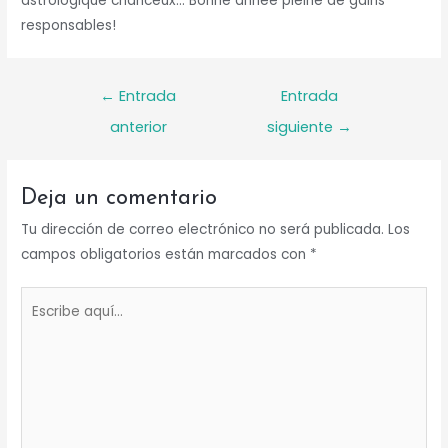
astrologique chanceux… Bonne année pleine de gains
responsables!
Navegación
←
Entrada
Entrada
de
anterior
siguiente
→
entradas
Deja un comentario
Tu dirección de correo electrónico no será publicada.
Los
campos obligatorios están marcados con
*
Escribe
aquí...