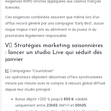
exigences RGPD strictes appliquées aux casinos français
licenciés.
Ces exigences combinées assurent que même lors d’un
afflux record généré par una campagne “Early Bird”, aucun
risque majeur n’est pris au détriment ni du joueur ni du
prestataire légalement responsable.
V️⃣ Stratégies marketing saisonnières
: lancer un studio Live qui séduit dès
janvier
1️⃣ Campagnes “Countdown”
Les opérateurs déploient désormais offers synchronisées
minute par minute avec le compte à rebours global diffusé
depuis leur studio principal :
Bonus dépôt +200 % jusqu’à
800 €
valable
uniquement entre
23h55
GMT+1 et
00h05
.