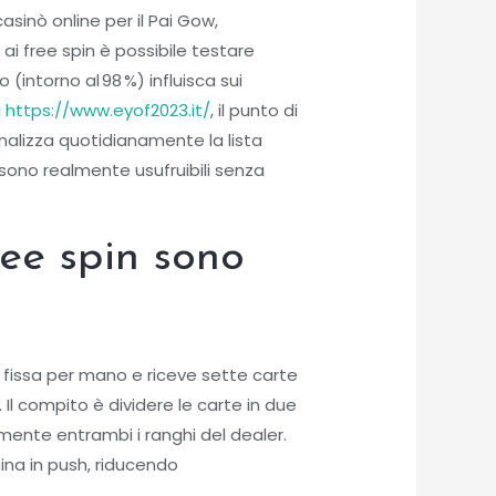
casinò online per il Pai Gow,
i free spin è possibile testare
 (intorno al 98 %) influisca sui
a
https://www.eyof2023.it/
, il punto di
analizza quotidianamente la lista
 sono realmente usufruibili senza
ree spin sono
a fissa per mano e riceve sette carte
l compito è dividere le carte in due
mente entrambi i ranghi del dealer.
rmina in push, riducendo