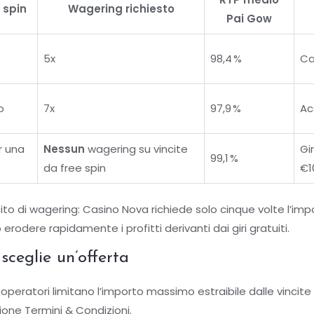
 spin
Wagering richiesto
Pai Gow
5x
98,4 %
Ca
o
7x
97,9 %
Ac
er una
Nessun
wagering su vincite
Gi
99,1 %
da free spin
€1
isito di wagering: Casino Nova richiede solo cinque volte l’i
rodere rapidamente i profitti derivanti dai giri gratuiti.
ceglie un’offerta
operatori limitano l’importo massimo estraibile dalle vincite 
ione Termini & Condizioni.