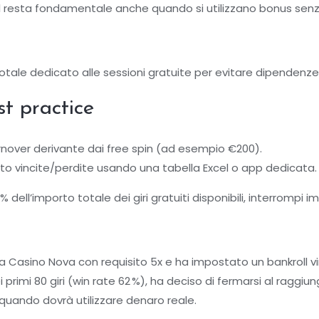
l resta fondamentale anche quando si utilizzano bonus senza 
totale dedicato alle sessioni gratuite per evitare dipendenze
st practice
i turnover derivante dai free spin (ad esempio €200).
to vincite/perdite usando una tabella Excel o app dedicata.
0 % dell’importo totale dei giri gratuiti disponibili, interrom
a Casino Nova con requisito 5x e ha impostato un bankroll vi
primi 80 giri (win rate 62 %), ha deciso di fermarsi al raggi
 quando dovrà utilizzare denaro reale.