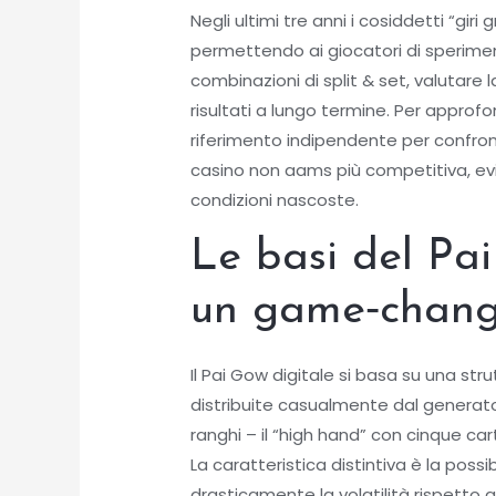
Negli ultimi tre anni i cosiddetti “gir
permettendo ai giocatori di speriment
combinazioni di split & set, valutare la
risultati a lungo termine. Per approfo
riferimento indipendente per confront
casino non aams più competitiva, evi
condizioni nascoste.
Le basi del Pai
un game‑chang
Il Pai Gow digitale si basa su una s
distribuite casualmente dal generato
ranghi – il “high hand” con cinque ca
La caratteristica distintiva è la possi
drasticamente la volatilità rispetto ad