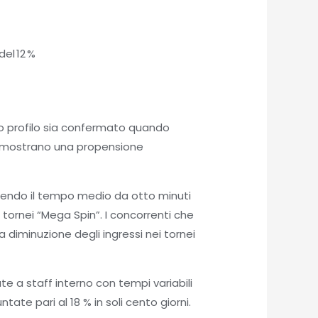
el 12 %
oro profilo sia confermato quando
tti mostrano una propensione
cendo il tempo medio da otto minuti
tornei “Mega Spin”. I concorrenti che
diminuzione degli ingressi nei tornei
te a staff interno con tempi variabili
tate pari al 18 % in soli cento giorni.