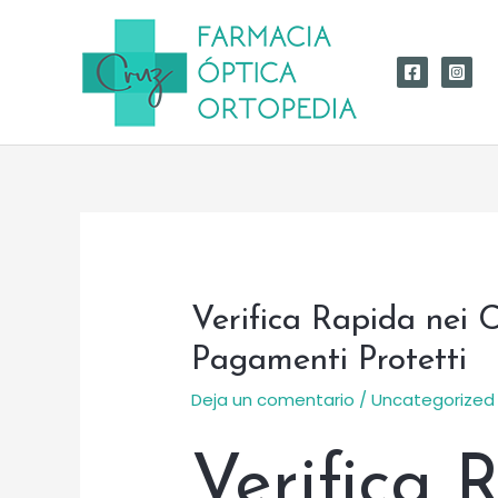
Ir
al
contenido
Verifica Rapida nei 
Pagamenti Protetti
Deja un comentario
/
Uncategorized
Verifica 