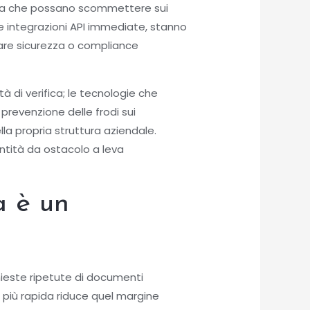
ncora che possano scommettere sui
le e integrazioni API immediate, stanno
are sicurezza o compliance
à di verifica; le tecnologie che
 prevenzione delle frodi sui
a propria struttura aziendale.
entità da ostacolo a leva
a è un
chieste ripetute di documenti
più rapida riduce quel margine