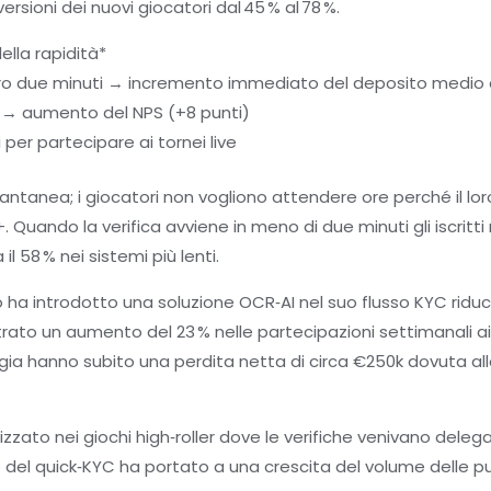
ioni dei nuovi giocatori dal 45 % al 78 %.
ella rapidità*
o due minuti → incremento immediato del deposito medio d
e → aumento del NPS (+8 punti)
 per partecipare ai tornei live
stantanea; i giocatori non vogliono attendere ore perché il l
. Quando la verifica avviene in meno di due minuti gli iscri
il 58 % nei sistemi più lenti.
 ha introdotto una soluzione OCR‑AI nel suo flusso KYC ridu
rato un aumento del 23 % nelle partecipazioni settimanali ai 
 hanno subito una perdita netta di circa €250k dovuta alla 
izzato nei giochi high‑roller dove le verifiche venivano delega
ne del quick‑KYC ha portato a una crescita del volume delle pun