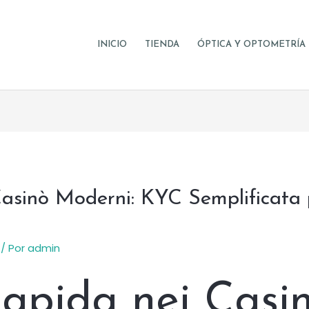
INICIO
TIENDA
ÓPTICA Y OPTOMETRÍA
Casinò Moderni: KYC Semplificata p
/ Por
admin
Rapida nei Casi