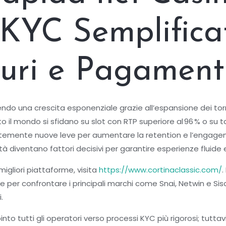
 KYC Semplifica
curi e Pagamenti
endo una crescita esponenziale grazie all’espansione dei torn
o il mondo si sfidano su slot con RTP superiore al 96 % o su ta
temente nuove leve per aumentare la retention e l’engagem
ntità diventano fattori decisivi per garantire esperienze fluide 
gliori piattaforme, visita
https://www.cortinaclassic.com/
.
e per confrontare i principali marchi come Snai, Netwin e Sisal
.
to tutti gli operatori verso processi KYC più rigorosi; tuttavia