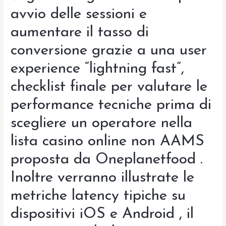
avvio delle sessioni e
aumentare il tasso di
conversione grazie a una user
experience “lightning fast”,
checklist finale per valutare le
performance tecniche prima di
scegliere un operatore nella
lista casino online non AAMS
proposta da Oneplanetfood .
Inoltre verranno illustrate le
metriche latency tipiche su
dispositivi iOS e Android , il