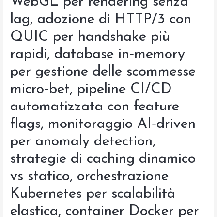
WebGL per rendering senza
lag, adozione di HTTP/3 con
QUIC per handshake più
rapidi, database in‑memory
per gestione delle scommesse
micro‑bet, pipeline CI/CD
automatizzata con feature
flags, monitoraggio AI‑driven
per anomaly detection,
strategie di caching dinamico
vs statico, orchestrazione
Kubernetes per scalabilità
elastica, container Docker per