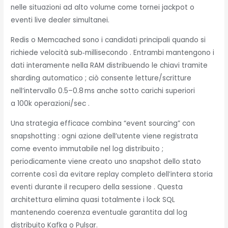
nelle situazioni ad alto volume come tornei jackpot o
eventi live dealer simultanei.
Redis o Memcached sono i candidati principali quando si
richiede velocità sub‐millisecondo . Entrambi mantengono i
dati interamente nella RAM distribuendo le chiavi tramite
sharding automatico ; ciò consente letture/scritture
nell’intervallo 0.5–0.8 ms anche sotto carichi superiori
a 100k operazioni/sec .
Una strategia efficace combina “event sourcing” con
snapshotting : ogni azione dell’utente viene registrata
come evento immutabile nel log distribuito ;
periodicamente viene creato uno snapshot dello stato
corrente così da evitare replay completo dell’intera storia
eventi durante il recupero della sessione . Questa
architettura elimina quasi totalmente i lock SQL
mantenendo coerenza eventuale garantita dal log
distribuito Kafka o Pulsar.