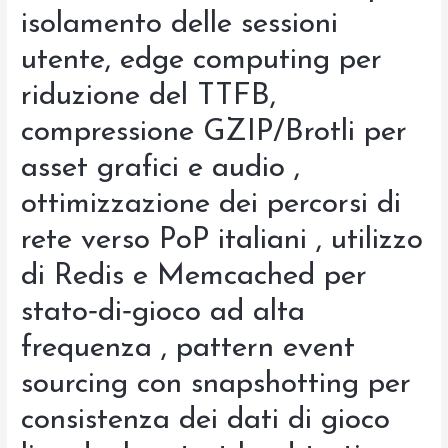
isolamento delle sessioni
utente, edge computing per
riduzione del TTFB,
compressione GZIP/Brotli per
asset grafici e audio ,
ottimizzazione dei percorsi di
rete verso PoP italiani , utilizzo
di Redis e Memcached per
stato‑di‑gioco ad alta
frequenza , pattern event
sourcing con snapshotting per
consistenza dei dati di gioco