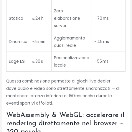
Zero
Statico
≤ 24 h
elaborazione
− 70 ms
server
Aggiornamento
Dinamico
≤ 5 min
− 45 ms
quasi reale
Personalizzazione
Edge ESI
≤ 30 s
− 55 ms
locale
Questa combinazione permette ai giochi live dealer —
dove audio e video sono strettamente sincronizzati — di
mantenere latenza inferiore ai 150 ms anche durante
eventi sportivi affollati.
WebAssembly & WebGL: accelerare il
rendering direttamente nel browser –
320 parole