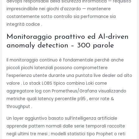
devops responsabili della sicurezza informatica — requisito
imprescindibile nei giochi d’azzardo — mantenere
costantemente sotto controllo sia performance sia
integrità codice .
Monitoraggio proattivo ed AI‑driven
anomaly detection – 300 parole
Il monitoraggio continuo è fondamentale perché anche
piccoli picchi latenziali possono compromettere
l’esperienza utente durante una puntata live dealer ad alto
valore . Lo stack LOBS tipico combina Loki come
aggregatore log con Prometheus/Grafana visualizzando
metriche quali latency percentile p95 , error rate &
throughput .
Un layer aggiuntivo basato sull’intelligenza artificiale
apprende pattern normali dalle serie temporali raccolte
negli ultimi tre mesi ; modelli statistici tipo Prophet o reti