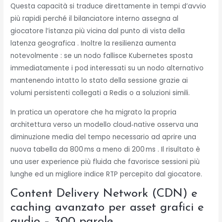
Questa capacità si traduce direttamente in tempi d’avvio
più rapidi perché il bilanciatore interno assegna al
giocatore l’istanza più vicina dal punto di vista della
latenza geografica . Inoltre la resilienza aumenta
notevolmente : se un nodo fallisce Kubernetes sposta
immediatamente i pod interessati su un nodo alternativo
mantenendo intatto lo stato della sessione grazie ai
volumi persistenti collegati a Redis o a soluzioni simili.
In pratica un operatore che ha migrato la propria
architettura verso un modello cloud‑native osserva una
diminuzione media del tempo necessario ad aprire una
nuova tabella da 800 ms a meno di 200 ms . Il risultato è
una user experience più fluida che favorisce sessioni più
lunghe ed un migliore indice RTP percepito dal giocatore.
Content Delivery Network (CDN) e
caching avanzato per asset grafici e
audio – 300 parole