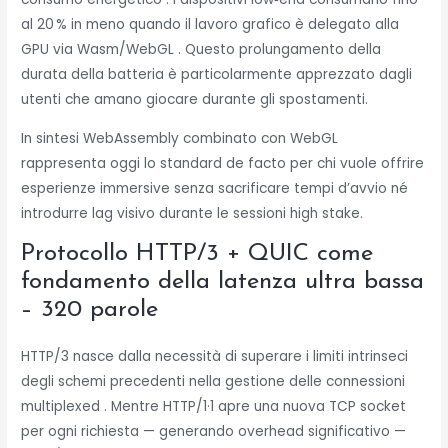
al 20 % in meno quando il lavoro grafico è delegato alla
GPU via Wasm/WebGL . Questo prolungamento della
durata della batteria è particolarmente apprezzato dagli
utenti che amano giocare durante gli spostamenti.
In sintesi WebAssembly combinato con WebGL
rappresenta oggi lo standard de facto per chi vuole offrire
esperienze immersive senza sacrificare tempi d’avvio né
introdurre lag visivo durante le sessioni high stake.
Protocollo HTTP/3 + QUIC come
fondamento della latenza ultra bassa
– 320 parole
HTTP/3 nasce dalla necessità di superare i limiti intrinseci
degli schemi precedenti nella gestione delle connessioni
multiplexed . Mentre HTTP/1·1 apre una nuova TCP socket
per ogni richiesta — generando overhead significativo —