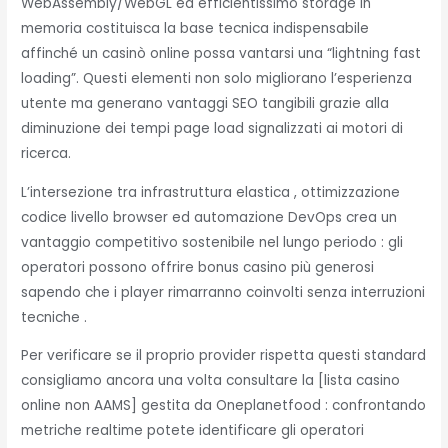
WebAssembly/WebGL ed efficientissimo storage in
memoria costituisca la base tecnica indispensabile
affinché un casinò online possa vantarsi una “lightning fast
loading”. Questi elementi non solo migliorano l’esperienza
utente ma generano vantaggi SEO tangibili grazie alla
diminuzione dei tempi page load signalizzati ai motori di
ricerca.
L’intersezione tra infrastruttura elastica , ottimizzazione
codice livello browser ed automazione DevOps crea un
vantaggio competitivo sostenibile nel lungo periodo : gli
operatori possono offrire bonus casino più generosi
sapendo che i player rimarranno coinvolti senza interruzioni
tecniche .
Per verificare se il proprio provider rispetta questi standard
consigliamo ancora una volta consultare la [lista casino
online non AAMS] gestita da Oneplanetfood : confrontando
metriche real­time potete identificare gli operatori