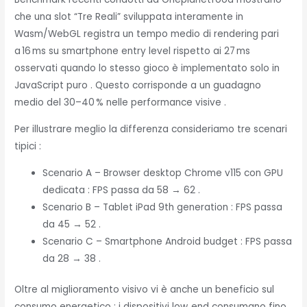
che una slot “Tre Reali” sviluppata interamente in
Wasm/WebGL registra un tempo medio di rendering pari
a 16 ms su smartphone entry level rispetto ai 27 ms
osservati quando lo stesso gioco è implementato solo in
JavaScript puro . Questo corrisponde a un guadagno
medio del 30–40 % nelle performance visive .
Per illustrare meglio la differenza consideriamo tre scenari
tipici :
Scenario A – Browser desktop Chrome v115 con GPU
dedicata : FPS passa da 58 → 62 .
Scenario B – Tablet iPad 9th generation : FPS passa
da 45 → 52 .
Scenario C – Smartphone Android budget : FPS passa
da 28 → 38 .
Oltre al miglioramento visivo vi è anche un beneficio sul
consumo energetico : i dispositivi low‑end consumano fino