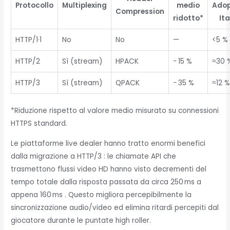
Protocollo
Multiplexing
medio
Adop
Compression
ridotto*
Ita
HTTP/1·1
No
No
—
<5 %
HTTP/2
Sì (stream)
HPACK
− 15 %
≈30 
HTTP/3
Sì (stream)
QPACK
− 35 %
≈12 
*Riduzione rispetto al valore medio misurato su connessioni
HTTPS standard.
Le piattaforme live dealer hanno tratto enormi benefici
dalla migrazione a HTTP/3 : le chiamate API che
trasmettono flussi video HD hanno visto decrementi del
tempo totale dalla risposta passata da circa 250 ms a
appena 160 ms . Questo migliora percepibilmente la
sincronizzazione audio/video ed elimina ritardi percepiti dal
giocatore durante le puntate high roller.