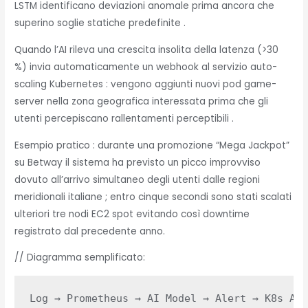
LSTM identificano deviazioni anomale prima ancora che
superino soglie statiche predefinite .
Quando l’AI rileva una crescita insolita della latenza (>30
%) invia automaticamente un webhook al servizio auto-
scaling Kubernetes : vengono aggiunti nuovi pod game-
server nella zona geografica interessata prima che gli
utenti percepiscano rallentamenti perceptibili .
Esempio pratico : durante una promozione “Mega Jackpot”
su Betway il sistema ha previsto un picco improvviso
dovuto all’arrivo simultaneo degli utenti dalle regioni
meridionali italiane ; entro cinque secondi sono stati scalati
ulteriori tre nodi EC2 spot evitando così downtime
registrato dal precedente anno.
// Diagramma semplificato: