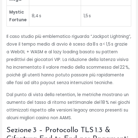
Mystic
8,4 s
1,5 s
Fortune
Il caso studio più emblematico riguarda “Jackpot Lightning”,
dove il tempo medio di avvio è sceso da 8 s a < 1,5 s grazie
a WebGL + WASM e al lazy loading basato su pattern
predittivi dei giocatori VIP. La riduzione della latenza visiva
ha incrementato il valore medio della scommessa del 22 %,
poiché gli utenti hanno potuto passare più rapidamente
alle fasi ad alto payout senza interruzioni tecniche.
Dal punto di vista della retention, le metriche mostrano un
aumento del tasso di ritorno settimanale del 18 % nei giochi
ottimizzati rispetto alle versioni legacy ancora presenti su
alcuni migliori casino non AAMS.
Sezione 3 – Protocollo TLS 1.3 &