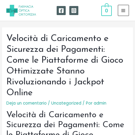
Ir
0
al
MAI
contenido
MEN
Velocità di Caricamento e
Sicurezza dei Pagamenti:
Come le Piattaforme di Gioco
Ottimizzate Stanno
Rivoluzionando i Jackpot
Online
Deja un comentario
/
Uncategorized
/ Por
admin
Velocità di Caricamento e
Sicurezza dei Pagamenti: Come
le Piattaforme di Gioco