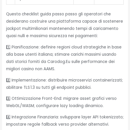
Questa checklist guida passo passo gli operatori che
desiderano costruire una piattaforma capace di sostenere
jackpot multimilionari mantenendo tempi di caricamento
quasi nulli e massima sicurezza nei pagamenti:
1️⃣ Pianificazione: definire regioni cloud strategiche in base
alla base utenti italiana; stimare carichi massimi usando
dati storici forniti da Carodog.Eu sulle performance dei
migliori casino non AAMS.
2️⃣ Implementazione: distribuire microservizi containerizzati;
abilitare TLS 1.3 su tutti gli endpoint pubblici.
3️⃣ Ottimizzazione Front-End: migrare asset grafici verso
WebGL/WASM; configurare lazy loading dinamico.
4️⃣ Integrazione Finanziaria: sviluppare layer API tokenizzato;
impostare regole fallback verso provider alternativi.