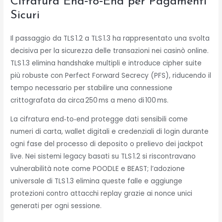
Cifratura End‑to‑End per Pagamenti
Sicuri
Il passaggio da TLS 1.2 a TLS 1.3 ha rappresentato una svolta
decisiva per la sicurezza delle transazioni nei casinò online.
TLS 1.3 elimina handshake multipli e introduce cipher suite
più robuste con Perfect Forward Secrecy (PFS), riducendo il
tempo necessario per stabilire una connessione
crittografata da circa 250 ms a meno di 100 ms.
La cifratura end‑to‑end protegge dati sensibili come
numeri di carta, wallet digitali e credenziali di login durante
ogni fase del processo di deposito o prelievo dei jackpot
live. Nei sistemi legacy basati su TLS 1.2 si riscontravano
vulnerabilità note come POODLE e BEAST; l’adozione
universale di TLS 1.3 elimina queste falle e aggiunge
protezioni contro attacchi replay grazie ai nonce unici
generati per ogni sessione.