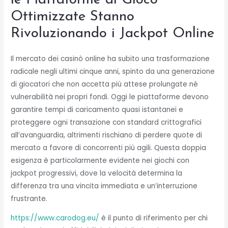
Ottimizzate Stanno
Rivoluzionando i Jackpot Online
Il mercato dei casinò online ha subito una trasformazione
radicale negli ultimi cinque anni, spinto da una generazione
di giocatori che non accetta più attese prolungate né
vulnerabilità nei propri fondi. Oggi le piattaforme devono
garantire tempi di caricamento quasi istantanei e
proteggere ogni transazione con standard crittografici
all’avanguardia, altrimenti rischiano di perdere quote di
mercato a favore di concorrenti più agili. Questa doppia
esigenza è particolarmente evidente nei giochi con
jackpot progressivi, dove la velocità determina la
differenza tra una vincita immediata e un’interruzione
frustrante.
https://www.carodog.eu/
è il punto di riferimento per chi