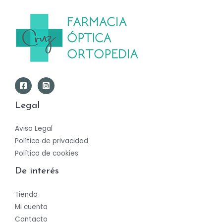
Legal
Aviso Legal
Política de privacidad
Política de cookies
De interés
Tienda
Mi cuenta
Contacto