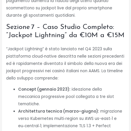
pagamento aumenta la fiducia degli utenti quando
scommettono su jackpot live dal proprio smartphone
durante gli spostamenti quotidiani.
Sezione 7 – Caso Studio Completo:
“Jackpot Lightning” da €10M a €15M
“Jackpot Lightning” è stato lanciato nel Q4 2023 sulla
piattaforma cloud‑native descritta nelle sezioni precedenti
ed è rapidamente diventato il simbolo della nuova era dei
jackpot progressivi nei casinò italiani non AAMS. La timeline
dello sviluppo comprende:
Concept (gennaio 2023):
ideazione della
meccanica progressive pool collegata a tre slot
tematiche.
Architettura tecnica (marzo–giugno):
migrazione
verso Kubernetes multi‑region su AWS us-east‑1 e
eu‑central‑1; implementazione TLS 1.3 + Perfect