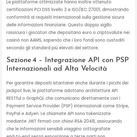
Le piattaforme ottimizzate hanno inoltre ottenuto
certificazioni PCI DSS livello 3 e ISO/IEC 27001, dimostrando
conformità ai requisiti internazionali sulla gestione sicura
delle informazioni finanziarie. Questo doppio sigillo
rassicura i giocatori che depositano euro o criptovalute nei
casinò non AAMS, sapendo che i loro fondi sono custoditi
secondo gli standard più elevati del settore.
Sezione 4 – Integrazione API con PSP
Internazionali ad Alta Velocità
Per garantire depositi istantanei anche durante i picchi dei
jackpot live, le piattaforme adottano architetture API
RESTful o GraphQL che comunicano direttamente con i
Payment Service Provider (PSP) internazionali come Stripe,
PayPal e Adyen. Le chiamate API sono tokenizzate
mediante JWT firmati con chiavi RSA‑2048, assicurando
che le informazioni sensibili viaggino crittografate
end‑to‑end senza esposizione a terze parti non