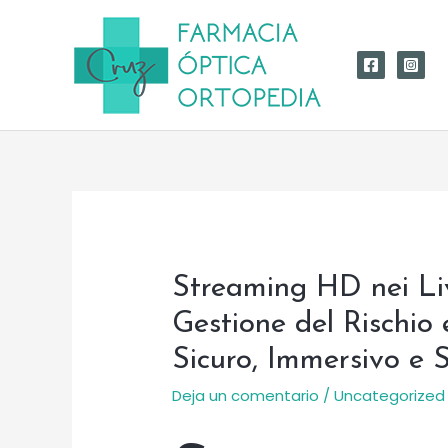
Ir
al
contenido
Streaming HD nei Liv
Gestione del Rischio 
Sicuro, Immersivo e 
Deja un comentario
/
Uncategorized