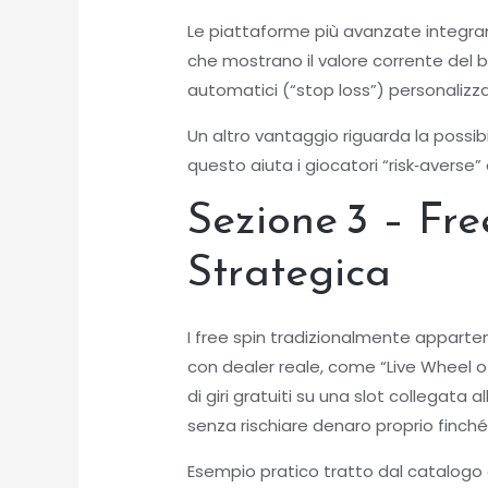
Le piattaforme più avanzate integrano
che mostrano il valore corrente del b
automatici (“stop loss”) personalizzat
Un altro vantaggio riguarda la possib
questo aiuta i giocatori “risk‑averse
Sezione 3 – Fre
Strategica
I free spin tradizionalmente apparten
con dealer reale, come “Live Wheel o
di giri gratuiti su una slot collegat
senza rischiare denaro proprio finché 
Esempio pratico tratto dal catalogo co