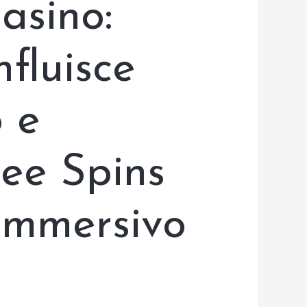
asino:
fluisce
o e
ree Spins
 Immersivo