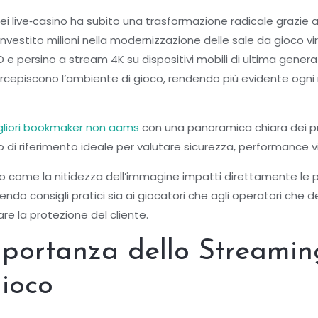
ei live‑casino ha subito una trasformazione radicale grazie all
investito milioni nella modernizzazione delle sale da gioco vi
‑HD e persino a stream 4K su dispositivi mobili di ultima gen
percepiscono l’ambiente di gioco, rendendo più evidente ogn
gliori bookmaker non aams
con una panoramica chiara dei pro
 di riferimento ideale per valutare sicurezza, performance vi
mo come la nitidezza dell’immagine impatti direttamente le 
rnendo consigli pratici sia ai giocatori che agli operatori che
re la protezione del cliente.
importanza dello Streami
Gioco