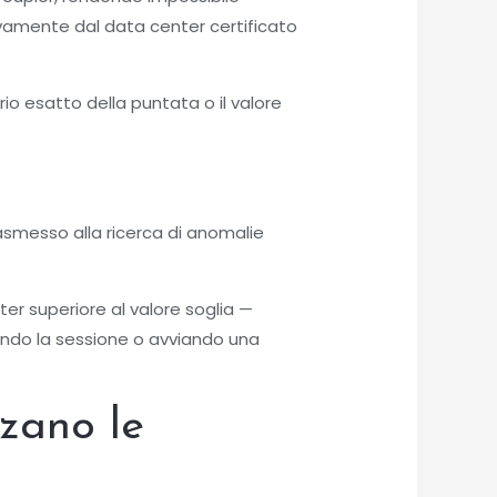
ivamente dal data center certificato
o esatto della puntata o il valore
trasmesso alla ricerca di anomalie
er superiore al valore soglia —
ando la sessione o avviando una
zano le