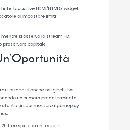
l’interfaccia live HDMI/HTML5: widget
catore di impostare limiti
le mentre si osserva lo stream HD;
no preservare capitale.
 Un’Oportunità
ti introdotti anche nei giochi live
ore concede un numero predeterminato
ovo utente di sperimentare il gameplay
nus.
 20 free spin con un requisito