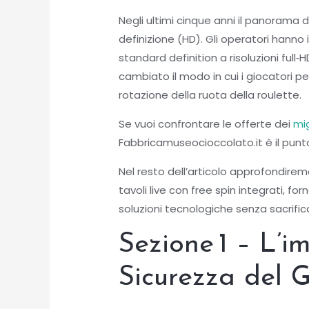
Negli ultimi cinque anni il panorama d
definizione (HD). Gli operatori hanno 
standard definition a risoluzioni full
cambiato il modo in cui i giocatori 
rotazione della ruota della roulette.
Se vuoi confrontare le offerte dei
mi
Fabbricamuseocioccolato.it è il punto
Nel resto dell’articolo approfondire
tavoli live con free spin integrati, fo
soluzioni tecnologiche senza sacrifica
Sezione 1 – L’
Sicurezza del 