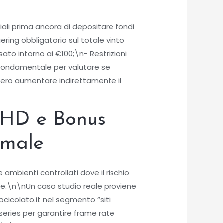
ziali prima ancora di depositare fondi
ering obbligatorio sul totale vinto
ato intorno ai €100;\n- Restrizioni
 fondamentale per valutare se
bero aumentare indirettamente il
a HD e Bonus
imale
ambienti controllati dove il rischio
le.\n\nUn caso studio reale proviene
ci­colato.it nel segmento “siti
series per garantire frame rate