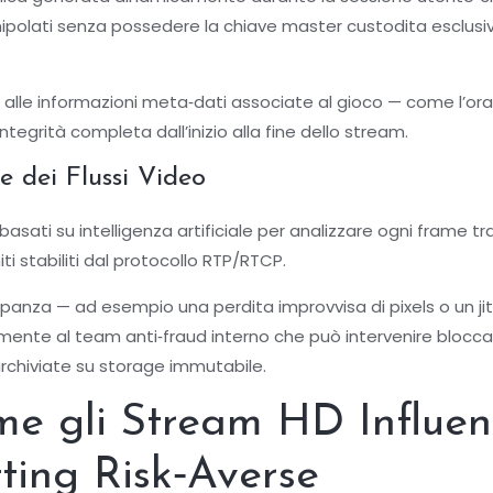
anipolati senza possedere la chiave master custodita esclus
lle informazioni meta‑dati associate al gioco — come l’orari
egrità completa dall’inizio alla fine dello stream.
 dei Flussi Video
 basati su intelligenza artificiale per analizzare ogni frame 
miti stabiliti dal protocollo RTP/RTCP.
anza — ad esempio una perdita improvvisa di pixels o un jitt
ente al team anti‑fraud interno che può intervenire blocc
archiviate su storage immutabile.
me gli Stream HD Influen
tting Risk‑Averse