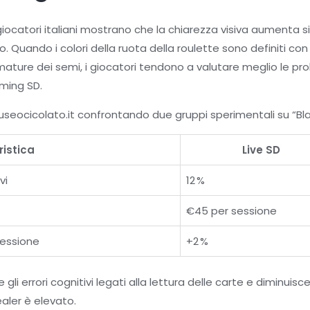
ocatori italiani mostrano che la chiarezza visiva aumenta s
o. Quando i colori della ruota della roulette sono definiti co
ature dei semi, i giocatori tendono a valutare meglio le proba
aming SD.
useoci­colato.it confrontando due gruppi sperimentali su “Bla
ristica
Live SD
vi
12 %
€45 per sessione
sessione
+2 %
gli errori cognitivi legati alla lettura delle carte e diminuis
aler è elevato.