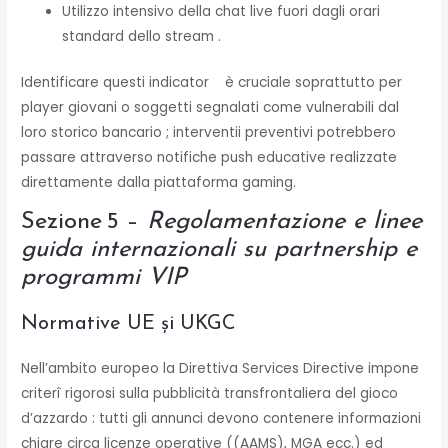
Utilizzo intensivo della chat live fuori dagli orari
standard dello stream .
Identificare questi indicator­­­­­­­­­­­­­­ è cruciale soprattutto per
player giovani o soggetti segnalat­i ​​come vulnerabili dal
loro storico bancario ; interventii preventivi potrebbero
passare attraverso notifiche push educative realizzate
direttamente dalla piattaforma gaming.
Sezione 5 –
Regolamentazione e linee
guida internazionali su partnership e
programmi VIP
Normative UE și UKGC
Nell’ambito europeo la Direttiva Services Directive impone
criterî rigorosi sulla pubblicità transfrontaliera del gioco
d’azzardo : tutti gli annunci devono contenere informazioni
chiare circa licenze operative ((AAMS), MGA ecc.) ed