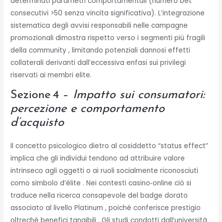
determinati parametri comportamentali (numero bet
consecutivi >50 senza vincita significativa). L’integrazione
sistematica degli avvisi responsabili nelle campagne
promozionali dimostra rispetto verso i segmenti più fragili
della community , limitando potenziali dannosi effetti
collaterali derivanti dall’eccessiva enfasi sui privilegi
riservati ai membri elite.
Sezione 4 –
Impatto sui consumatori:
percezione e comportamento
d’acquisto
Il concetto psicologico dietro al cosiddetto “status effect”
implica che gli individui tendono ad attribuire valore
intrinseco agli oggetti o ai ruoli socialmente riconosciuti
como simbolo d’élite . Nei contesti casino‑online ciò si
traduce nella ricerca consapevole del badge dorato
associato al livello Platinum , poiché conferisce prestigio
oltreché benefici tangibili . Gli studi condotti dall’università