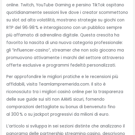
online. Twitch, YouTube Gaming e persino TikTok ospitano
quotidianamente sessioni live dove i creator scommettono
su slot ad alta volatilità, mostrano strategie su giochi con
RTP del 96‑98 % e interagiscono con un pubblico sempre
più affamato di adrenalina digitale. Questa crescita ha
favorito la nascita di una nuova categoria professionale:
gli “influencer‑casino”, streamer che non solo giocano ma
promuovono attivamente i marchi del settore attraverso
offerte esclusive e programmi fedeltà personalizzati.
Per approfondire le migliori pratiche e le recensioni più
affidabili, visita Teamlampremerida.com. Il sito è
riconosciuto tra i migliori casinò online per la trasparenza
delle sue guide sui siti non AAMS sicuri, fornendo
comparazioni dettagliate su bonus di benvenuto fino
al 300 % o su jackpot progressivi da milioni di euro.
L’articolo si sviluppa in sei sezioni distinte che analizzano il
panorama delle partnership streaming‑casino, descrivono