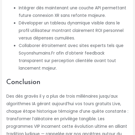
Intégrer dès maintenant une couche API permettant
future connexion XR sans refonte majeure.
Développer un tableau dynamique visible dans le
profil utilisateur montrant clairement ROI personnel
versus dépenses cumulées.
Collaborer étroitement avec sites experts tels que
Soyonshumains.Fr afin d’obtenir feedback
transparent sur perception clientèle avant tout
lancement majeur.
Conclusion
Des dés gravés il y a plus de trois millénaires jusqu’aux
algorithmes IA gérant aujourd’hui vos tours gratuits Live,
chaque étape historique témoigne d’une quête constante :
transformer l’aléatoire en privilège tangible. Les
programmes VIP incarnent cette évolution ultime en alliant
tradition ludique — rappelée par nos ancêtres autour du