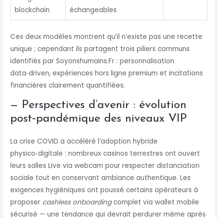
blockchain
échangeables
Ces deux modèles montrent qu’il n’existe pas une recette
unique ; cependant ils partagent trois piliers communs
identifiés par Soyonshumains.Fr : personnalisation
data‑driven, expériences hors ligne premium et incitations
financières clairement quantifiées.
— Perspectives d’avenir : évolution
post‑pandémique des niveaux VIP
La crise COVID a accéléré l’adoption hybride
physico‑digitale : nombreux casinos terrestres ont ouvert
leurs salles Live via webcam pour respecter distanciation
sociale tout en conservant ambiance authentique. Les
exigences hygiéniques ont poussé certains opérateurs à
proposer
cashless onboarding
complet via wallet mobile
sécurisé — une tendance qui devrait perdurer même après