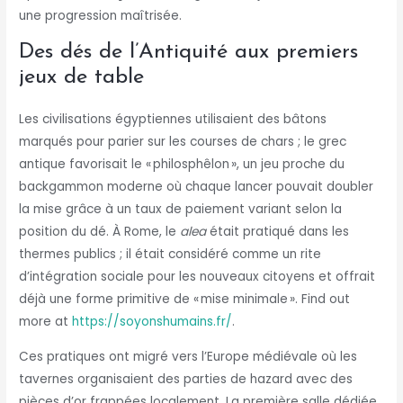
une progression maîtrisée.
Des dés de l’Antiquité aux premiers
jeux de table
Les civilisations égyptiennes utilisaient des bâtons
marqués pour parier sur les courses de chars ; le grec
antique favorisait le « philosphêlon », un jeu proche du
backgammon moderne où chaque lancer pouvait doubler
la mise grâce à un taux de paiement variant selon la
position du dé. À Rome, le
alea
était pratiqué dans les
thermes publics ; il était considéré comme un rite
d’intégration sociale pour les nouveaux citoyens et offrait
déjà une forme primitive de « mise minimale ». Find out
more at
https://soyonshumains.fr/
.
Ces pratiques ont migré vers l’Europe médiévale où les
tavernes organisaient des parties de hazard avec des
pièces d’or frappées localement. La première salle dédiée