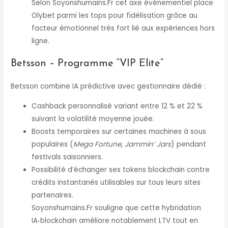
Selon Soyonshumains.Fr cet axe événementiel place
Olybet parmi les tops pour fidélisation grâce au
facteur émotionnel très fort lié aux expériences hors
ligne.
Betsson – Programme “VIP Elite”
Betsson combine IA prédictive avec gestionnaire dédié :
Cashback personnalisé variant entre 12 % et 22 %
suivant la volatilité moyenne jouée.
Boosts temporaires sur certaines machines à sous
populaires (
Mega Fortune
,
Jammin’ Jars
) pendant
festivals saisonniers.
Possibilité d’échanger ses tokens blockchain contre
crédits instantanés utilisables sur tous leurs sites
partenaires.
Soyonshumains.Fr souligne que cette hybridation
IA‑blockchain améliore notablement LTV tout en