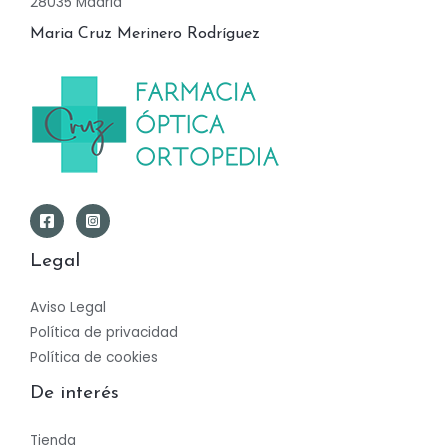
28035 Madrid
Maria Cruz Merinero Rodríguez
Legal
Aviso Legal
Política de privacidad
Política de cookies
De interés
Tienda