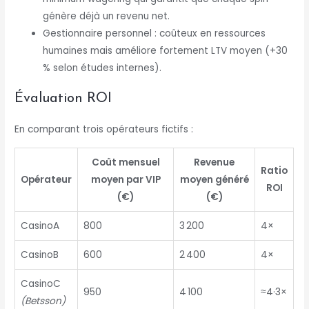
génère déjà un revenu net.
Gestionnaire personnel : coûteux en ressources
humaines mais améliore fortement LTV moyen (+30
% selon études internes).
Évaluation ROI
En comparant trois opérateurs fictifs :
Coût mensuel
Revenue
Ratio
Opérateur
moyen par VIP
moyen généré
ROI
(€)
(€)
CasinoA
800
3 200
4×
CasinoB
600
2 400
4×
CasinoC
950
4 100
≈4·3×
(Betsson)