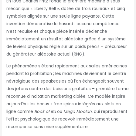
En 1895 Charles Fritz fonde la première machine à sous
mécanique « Liberty Bell », dotée de trois rouleaux et cinq
symboles alignés sur une seule ligne payante. Cette
invention démocratise le hasard : aucune compétence
n’est requise et chaque pièce insérée déclenche
immédiatement un résultat aléatoire grâce à un système
de leviers physiques réglé sur un poids précis – précurseur
du générateur aléatoire actuel (RNG).
Le phénomène s’étend rapidement aux salles américaines
pendant la prohibition ; les machines deviennent le centre
névralgique des speakeasies où l’on échangeait souvent
des jetons contre des boissons gratuites – première forme
reconnue d’incitation marketing ciblée. Ce modèle inspire
aujourd’hui les bonus « free spins » intégrés aux slots en
ligne comme
Book of Ra
ou
Mega Moolah
, qui reproduisent
l’effet psychologique de recevoir immédiatement une
récompense sans mise supplémentaire.