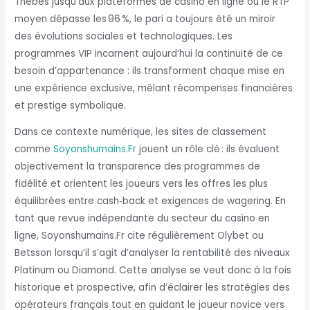
Thèbes jusqu’aux plateformes de casino en ligne où le RTP
moyen dépasse les 96 %, le pari a toujours été un miroir
des évolutions sociales et technologiques. Les
programmes VIP incarnent aujourd’hui la continuité de ce
besoin d’appartenance : ils transforment chaque mise en
une expérience exclusive, mêlant récompenses financières
et prestige symbolique.
Dans ce contexte numérique, les sites de classement
comme
Soyonshumains.Fr
jouent un rôle clé : ils évaluent
objectivement la transparence des programmes de
fidélité et orientent les joueurs vers les offres les plus
équilibrées entre cash‑back et exigences de wagering. En
tant que revue indépendante du secteur du casino en
ligne, Soyonshumains.Fr cite régulièrement Olybet ou
Betsson lorsqu’il s’agit d’analyser la rentabilité des niveaux
Platinum ou Diamond. Cette analyse se veut donc à la fois
historique et prospective, afin d’éclairer les stratégies des
opérateurs français tout en guidant le joueur novice vers