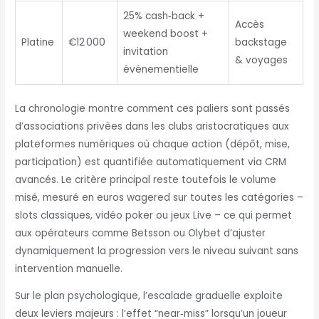
25% cash‑back +
Accès
weekend boost +
Platine
€12 000
backstage
invitation
& voyages
événementielle
La chronologie montre comment ces paliers sont passés
d’associations privées dans les clubs aristocratiques aux
plateformes numériques où chaque action (dépôt, mise,
participation) est quantifiée automatiquement via CRM
avancés. Le critère principal reste toutefois le volume
misé, mesuré en euros wagered sur toutes les catégories –
slots classiques, vidéo poker ou jeux Live – ce qui permet
aux opérateurs comme Betsson ou Olybet d’ajuster
dynamiquement la progression vers le niveau suivant sans
intervention manuelle.
Sur le plan psychologique, l’escalade graduelle exploite
deux leviers majeurs : l’effet “near‑miss” lorsqu’un joueur