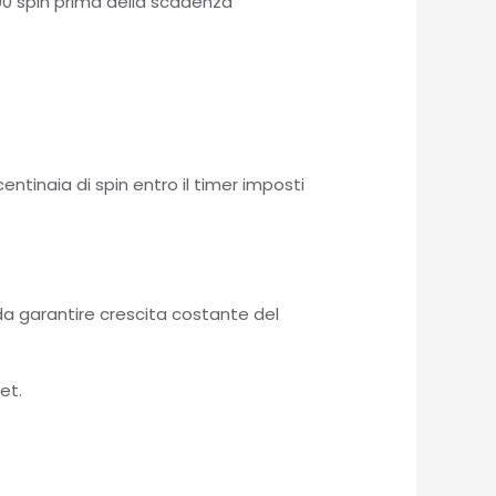
00 spin prima della scadenza
entinaia di spin entro il timer imposti
a garantire crescita costante del
et.