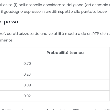
l’esito (i) nell’intervallo considerato dal gioco (ad esempi
 il guadagno espresso in crediti rispetto alla puntata base.
a‑passo
e”, caratterizzata da una volatilità media e da un RTP dichia
eamente:
Probabilità teorica
0,70
0,20
0,08
0,02