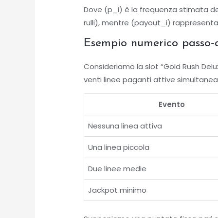
Dove (p_i) è la frequenza stimata del
rulli), mentre (payout_i) rappresenta
Esempio numerico passo‑
Consideriamo la slot “Gold Rush Delux
venti linee paganti attive simultan
Evento
Nessuna linea attiva
Una linea piccola
Due linee medie
Jackpot minimo