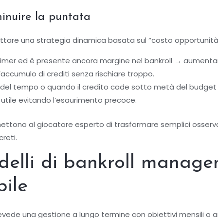
nuire la puntata
ttare una strategia dinamica basata sul “costo opportunità
timer ed è presente ancora margine nel bankroll → aumentar
accumulo di crediti senza rischiare troppo.
 del tempo o quando il credito cade sotto metà del budget i
utile evitando l’esaurimento precoce.
ettono al giocatore esperto di trasformare semplici osservaz
reti.
delli di bankroll managem
bile
revede una gestione a lungo termine con obiettivi mensili o an