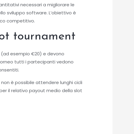
titativi necessari a migliorare le
o sviluppo software. L’obiettivo è
ioco competitivo.
slot tournament
ore (ad esempio €20) e devono
torneo tutti i partecipanti vedono
onsentiti.
on è possibile attendere lunghi cicli
 per il relativo payout medio della slot