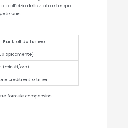
sato all’inizio dell’evento e tempo
petizione.
Bankroll da torneo
50 tipicamente)
e (minuti/ore)
ne crediti entro timer
altre formule compensino