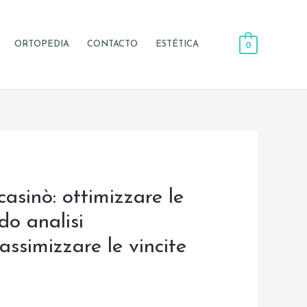
0
ORTOPEDIA
CONTACTO
ESTÉTICA
asinò: ottimizzare le
do analisi
assimizzare le vincite