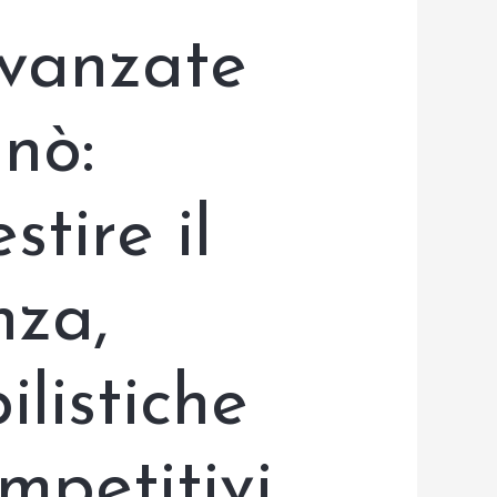
avanzate
inò:
stire il
nza,
ilistiche
mpetitivi