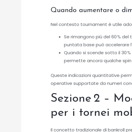
Quando aumentare o dimi
Nel contesto tournament è utile ado
Se rimangono più del 60 % del 
puntata base può accelerare l’
Quando si scende sotto il 30 %
permette ancora qualche spin 
Queste indicazioni quantitative perm
operative supportate da numeri conc
Sezione 2 – Mo
per i tornei mo
Il concetto tradizionale di bankroll p