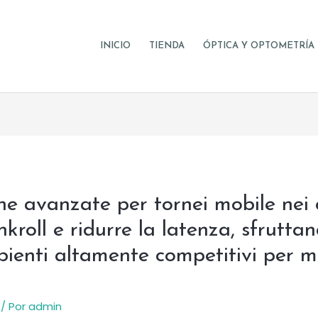
INICIO
TIENDA
ÓPTICA Y OPTOMETRÍA
e avanzate per tornei mobile nei c
nkroll e ridurre la latenza, sfruttan
bienti altamente competitivi per m
/ Por
admin