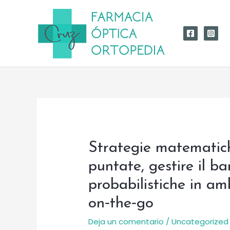
Ir
al
contenido
Strategie matematich
puntate, gestire il ba
probabilistiche in am
on‑the‑go
Deja un comentario
/
Uncategorized