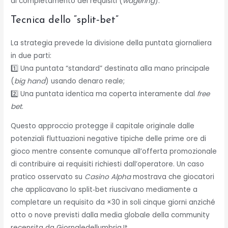
al completamento dei requisiti (
wagering
).
Tecnica dello “split‑bet”
La strategia prevede la divisione della puntata giornaliera
in due parti:
1️⃣ Una puntata “standard” destinata alla mano principale
(
big hand
) usando denaro reale;
2️⃣ Una puntata identica ma coperta interamente dal
free
bet
.
Questo approccio protegge il capitale originale dalle
potenziali fluttuazioni negative tipiche delle prime ore di
gioco mentre consente comunque all’offerta promozionale
di contribuire ai requisiti richiesti dall’operatore. Un caso
pratico osservato su
Casino Alpha
mostrava che giocatori
che applicavano lo split‐bet riuscivano mediamente a
completare un requisito da ×30 in soli cinque giorni anziché
otto o nove previsti dalla media globale della community
recensita da Giornaledellumbria.It.