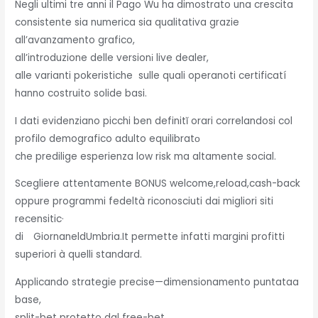
Negli ultimi tre anni il Pago Wu ha dimostrato una crescita
consistente sia numerica sia qualitativa grazie
all’avanzamento grafico,
all’introduzione delle versionі live dealer,
alle varianti pokeristiche sulle quali operanoti certificatí
hanno costruito solide basi.
I dati evidenziano picchi ben definitĭ orari correlandosi col
profilo demografico adulto equilibratо
che predilige esperienza low risk ma altamente social.
Scegliere attentamente BONUS welcome,reload,cash-back
oppure programmi fedeltà riconosciuti dai migliori siti
recensi­tic·
di GiornaneldUmbria.It permette infatti margini profit­ti
superior­i à quelli standard.
Applicando strategie precise—dimensionamento puntataa
base,
split-bet protetto dal free-bet,