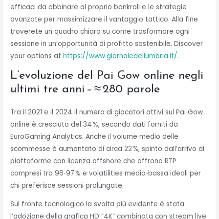
efficaci da abbinare al proprio bankroll e le strategie
avanzate per massimizzare il vantaggio tattico. Alla fine
troverete un quadro chiaro su come trasformare ogni
sessione in un’opportunità di profitto sostenibile. Discover
your options at
https://www.giornaledellumbria.it/
.
L’evoluzione del Pai Gow online negli
ultimi tre anni – ≈ 280 parole
Tra il 2021 e il 2024 il numero di giocatori attivi sul Pai Gow
online è cresciuto del 34 %, secondo dati forniti da
EuroGaming Analytics. Anche il volume medio delle
scommesse è aumentato di circa 22 %, spinto dall’arrivo di
piattaforme con licenza offshore che offrono RTP
compresi tra 96‑97 % e volatilities medio‑bassa ideali per
chi preferisce sessioni prolungate.
Sul fronte tecnologico la svolta più evidente è stata
l’adozione della grafica HD “4K” combinata con stream live