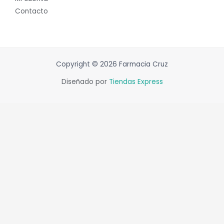
Contacto
Copyright © 2026 Farmacia Cruz
Diseñado por
Tiendas Express