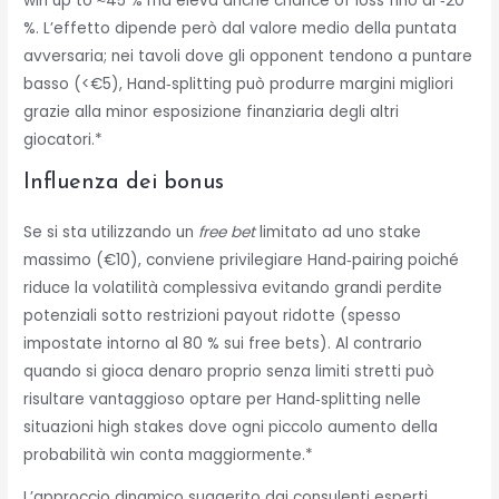
win up to ≈45 % ma eleva anche chance of loss fino al ‑20
%. L’effetto dipende però dal valore medio della puntata
avversaria; nei tavoli dove gli opponent tendono a puntare
basso (<€5), Hand‐splitting può produrre margini migliori
grazie alla minor esposizione finanziaria degli altri
giocatori.*
Influenza dei bonus
Se si sta utilizzando un
free bet
limitato ad uno stake
massimo (€10), conviene privilegiare Hand‐pairing poiché
riduce la volatilità complessiva evitando grandi perdite
potenziali sotto restrizioni payout ridotte (spesso
impostate intorno al ‎80 %‎ sui free bets). Al contrario
quando si gioca denaro proprio senza limiti stretti può
risultare vantaggioso optare per Hand‐splitting nelle
situazioni high stakes dove ogni piccolo aumento della
probabilità win conta maggiormente.*
L’approccio dinamico suggerito dai consulenti esperti