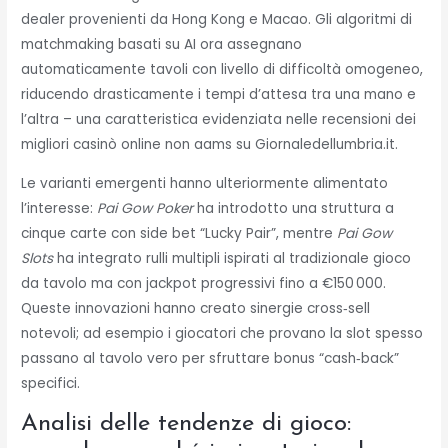
dealer provenienti da Hong Kong e Macao. Gli algoritmi di
matchmaking basati su AI ora assegnano
automaticamente tavoli con livello di difficoltà omogeneo,
riducendo drasticamente i tempi d’attesa tra una mano e
l’altra – una caratteristica evidenziata nelle recensioni dei
migliori casinò online non aams su Giornaledellumbria.it.
Le varianti emergenti hanno ulteriormente alimentato
l’interesse:
Pai Gow Poker
ha introdotto una struttura a
cinque carte con side bet “Lucky Pair”, mentre
Pai Gow
Slots
ha integrato rulli multipli ispirati al tradizionale gioco
da tavolo ma con jackpot progressivi fino a €150 000.
Queste innovazioni hanno creato sinergie cross‑sell
notevoli; ad esempio i giocatori che provano la slot spesso
passano al tavolo vero per sfruttare bonus “cash‑back”
specifici.
Analisi delle tendenze di gioco: