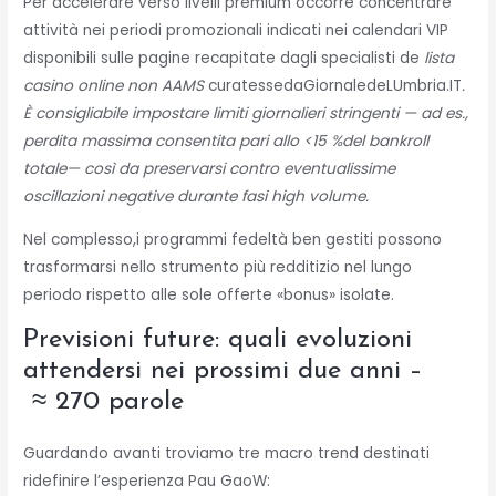
Per accelerare verso livelli premium occorre concentrare
attività nei periodi promozionali indicati nei calendari VIP
disponibili sulle pagine recapitate dagli specialisti de
lista
casino online non AAMS
curatessedaGiornaledeLUmbria.IT
.
È consigliabile impostare limiti giornalieri stringenti — ad es.,
perdita massima consentita pari allo <15 %del bankroll
totale— così da preservarsi contro eventualissime
oscillazioni negative durante fasi high volume.
Nel complesso,i programmi fedeltà ben gestiti possono
trasformarsi nello strumento più redditizio nel lungo
periodo rispetto alle sole offerte «bonus» isolate.
Previsioni future: quali evoluzioni
attendersi nei prossimi due anni –
≈ 270 parole
Guardando avanti troviamo tre macro trend destinati
ridefinire l’esperienza Pau GaoW: