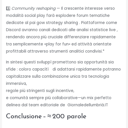
3️⃣
Community reshaping
— Il crescente interesse verso
modalità social play farà esplodere forum tematiche
dedicate al pai gow strategy sharing . Piattaforme come
Discord avranno canali dedicati alle analisi statistice live ,
rendendo ancora più cruciale differenziare rapidamente
tra semplicemente «play for fun» ed attività orientate
profittabili attraverso strumenti analitici condivisi.*
In sintesi questi sviluppì promettono sia opportunità sia
sfide : coloro capac­ìtì di adattar­si rapidamente potranno
capitalizzare sulla combinazione unica tra tecnologia
immersiva,
regole più stringenti sugli incentive,
e comunità sempre piú collaborative—un mix perfetto
delinea dal team editoriale de Giorna­le­dellu­mbriá.IT
Conclusione – ≈ 200 parole