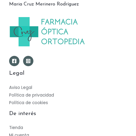
Maria Cruz Merinero Rodríguez
Legal
Aviso Legal
Política de privacidad
Política de cookies
De interés
Tienda
Mi cuenta