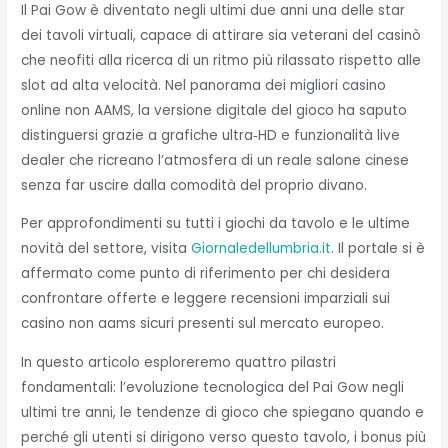
Il Pai Gow è diventato negli ultimi due anni una delle star
dei tavoli virtuali, capace di attirare sia veterani del casinò
che neofiti alla ricerca di un ritmo più rilassato rispetto alle
slot ad alta velocità. Nel panorama dei migliori casino
online non AAMS, la versione digitale del gioco ha saputo
distinguersi grazie a grafiche ultra‑HD e funzionalità live
dealer che ricreano l’atmosfera di un reale salone cinese
senza far uscire dalla comodità del proprio divano.
Per approfondimenti su tutti i giochi da tavolo e le ultime
novità del settore, visita
Giornaledellumbria.it
. Il portale si è
affermato come punto di riferimento per chi desidera
confrontare offerte e leggere recensioni imparziali sui
casino non aams sicuri presenti sul mercato europeo.
In questo articolo esploreremo quattro pilastri
fondamentali: l’evoluzione tecnologica del Pai Gow negli
ultimi tre anni, le tendenze di gioco che spiegano quando e
perché gli utenti si dirigono verso questo tavolo, i bonus più