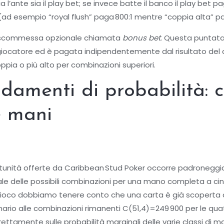
a l’ante sia il play bet; se invece batte il banco il play bet
ad esempio “royal flush” paga 800:1 mentre “coppia alta” pag
a scommessa opzionale chiamata
bonus bet
. Questa puntat
giocatore ed è pagata indipendentemente dal risultato del 
pia o più alto per combinazioni superiori.
amenti di probabilità: ca
e mani
unità offerte da Caribbean Stud Poker occorre padroneggiar
ale delle possibili combinazioni per una mano completa a ci
gioco dobbiamo tenere conto che una carta è già scoperta a
nario alle combinazioni rimanenti C(51,4)=249 900 per le qua
ettamente sulle probabilità marginali delle varie classi di m