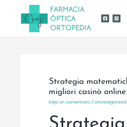
Ir
al
contenido
Strategia matematic
migliori casinò online
Deja un comentario
/
Uncategorized
Strategi