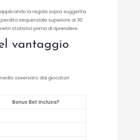
 applicando la regola sopra suggerita
i perdita sequenziale superiore al 30
tri statistici prima di riprendere.
el vantaggio
 medio osservato dai giocatori
Bonus Bet Inclusa?