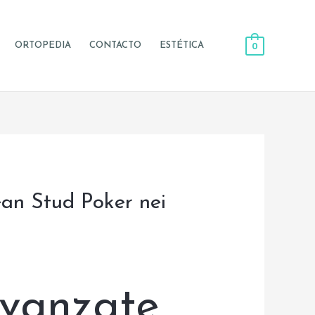
0
ORTOPEDIA
CONTACTO
ESTÉTICA
an Stud Poker nei
avanzate