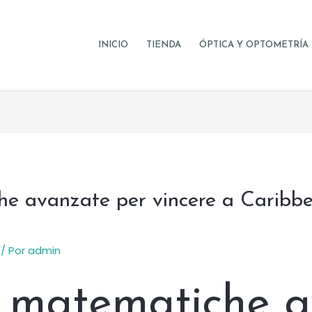
INICIO
TIENDA
ÓPTICA Y OPTOMETRÍA
he avanzate per vincere a Caribbe
/ Por
admin
a matematiche 