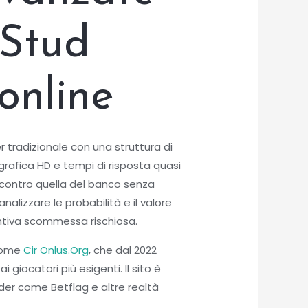
 Stud
online
 tradizionale con una struttura di
o grafica HD e tempi di risposta quasi
 contro quella del banco senza
nalizzare le probabilità e il valore
intiva scommessa rischiosa.
 come
Cir Onlus.Org
, che dal 2022
giocatori più esigenti. Il sito è
der come Betflag e altre realtà