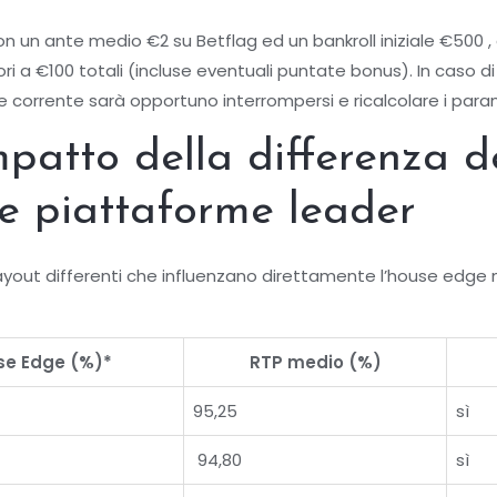
 un ante medio €2 su Betflag ed un bankroll iniziale €500 ,
ori a €100 totali (incluse eventuali puntate bonus). In caso d
e corrente sarà opportuno interrompersi e ricalcolare i parame
patto della differenza d
le piattaforme leader
ayout differenti che influenzano direttamente l’house edge
se Edge (%)*
RTP medio (%)
95,25
sì
94,80
sì