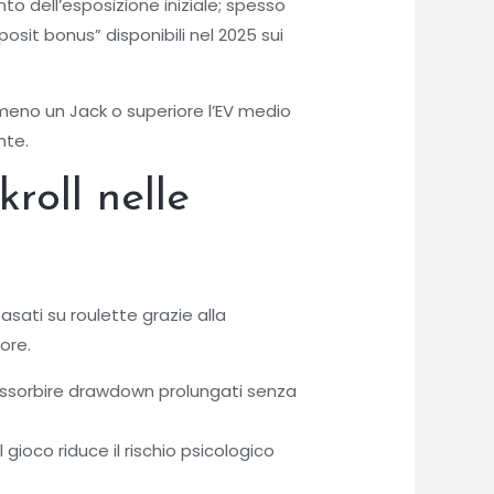
 dell’esposizione iniziale; spesso
osit bonus” disponibili nel 2025 sui
lmeno un Jack o superiore l’EV medio
nte.
roll nelle
sati su roulette grazie alla
ore.
assorbire drawdown prolungati senza
gioco riduce il rischio psicologico