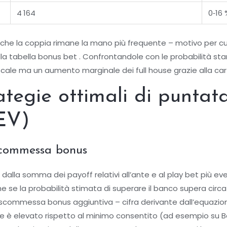
4 164
0‑16 
he la coppia rimane la mano più frequente – motivo per cui
la tabella bonus bet . Confrontandole con le probabilità st
cale ma un aumento marginale dei full house grazie alla car
tegie ottimali di puntata
(EV)
a scommessa bonus
dalla somma dei payoff relativi all’ante e al play bet più ev
e se la probabilità stimata di superare il banco supera circa i
 scommessa bonus aggiuntiva – cifra derivante dall’equazion
e è elevato rispetto al minimo consentito (ad esempio su Bet