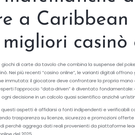
re a Caribbean
 migliori casinò 
 giochi di carte da tavolo che combina la suspense del poker
nò. Nei più recenti “casino online”, le varianti digitali offron
ane immutata: il giocatore deve confrontare la propria mano
i esperti l’approccio “data‑driven” è diventato fondamentale: a
gni decisione in un calcolo quasi scientifico anziché un’ist
questi aspetti è affidarsi a fonti indipendenti e verificabili
endo trasparenza su licenze, sicurezza e promozioni offerte ai 
di perché aggrega dati reali provenienti da piattaforme lea
nline del 2025.