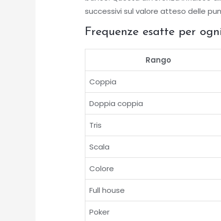
successivi sul valore atteso delle pun
Frequenze esatte per ogn
Rango
Coppia
Doppia coppia
Tris
Scala
Colore
Full house
Poker