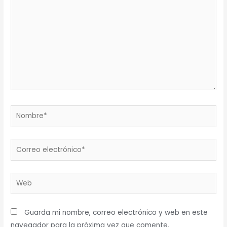
Nombre*
Correo
electrónico*
Web
Guarda mi nombre, correo electrónico y web en este
navegador para la próxima vez que comente.