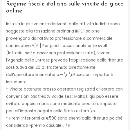
Regime fiscale italiano sulle vincite da gioco
online
In Italia le plusvalenze derivanti dalle attività ludiche sono
soggette alla tassazione ordinaria IRPEF solo se
provengono dall’attività professionale o commerciale
continuativa.^[^¹] Per giochi occasional­mente svolti
(lotterie,
slot
o
poker
non professionalizzato), invece ,
l’Agenzia delle Entrate prevede l’applicazione della ritenuta
sostitutiva del ‎20 %, trattenuta direttamente
dall’operatore licenziatario.—\n\nEccezioni importanti
includono:
* Vincite ottenute presso operatorI registrati all’estero con
convenzioni tax treaty valide (es.: Malta); qui può essere
evitata doppia imposizione mediante credito d’imposta
pari all’imposta pagata nello Stato estero.\n
* Premi inferior​​mi ai €500 sono esenti dalla ritenuta poiché
considerati «premio casuale». \n