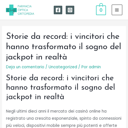
Ir
0
al
MAI
contenido
MEN
Storie da record: i vincitori che
hanno trasformato il sogno del
jackpot in realtà
Deja un comentario
/
Uncategorized
/ Por
admin
Storie da record: i vincitori che
hanno trasformato il sogno del
jackpot in realtà
Negli ultimi dieci anni il mercato dei casinò online ha
registrato una crescita esponenziale, spinto da connessioni
più veloci, dispositivi mobile sempre più potenti e offerte