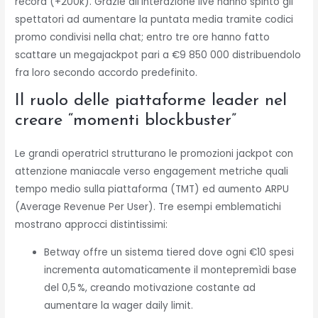
record (+200k). Grazie all’interazione live hanno spinto gli
spettatori ad aumentare la puntata media tramite codici
promo condivisi nella chat; entro tre ore hanno fatto
scattare un megajackpot pari a €9 850 000 distribuendolo
fra loro secondo accordo predefinito.
Il ruolo delle piattaforme leader nel
creare “momenti blockbuster”
Le grandi operatricI strutturano le promozioni jack­pot con
attenzione maniacale verso engagement metriche quali
tempo medio sulla piattaforma (TMT) ed aumento ARPU
(Average Revenue Per User). Tre esempi emblematic​​hi
mostrano approcci distintissimi:
Betway offre un sistema tiered dove ogni €10 spesi
incrementa automaticamente il montepremìdi base
del 0,5 %, creando motivazione costante ad
aumentare la wager daily limit.