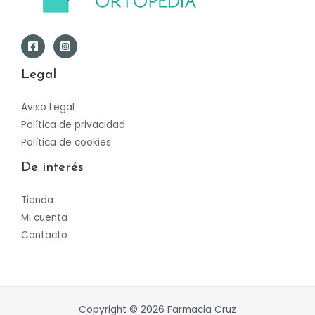
Legal
Aviso Legal
Política de privacidad
Política de cookies
De interés
Tienda
Mi cuenta
Contacto
Copyright © 2026 Farmacia Cruz