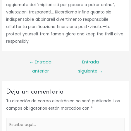
aggiornate dei ​“migliori siti per giocare a poker online”,
valutazioni trasparentí… Ricordiamo infine quanto sia
indispensabile abbinareil divertimento responsabile
all’attenta pianificazione finanziaria post-vincita—to
protect yourself from fame’s glare and keep the thrill alive
responsibly.​
Navegación
←
Entrada
Entrada
de
anterior
siguiente
→
entradas
Deja un comentario
Tu dirección de correo electrónico no será publicada.
Los
campos obligatorios están marcados con
*
Escribe
aquí...