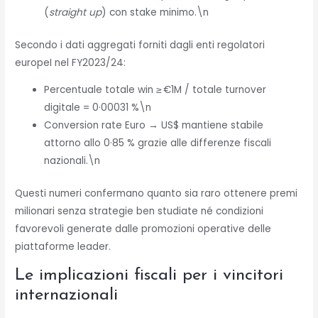
(
straight up
) con stake minimo.\n
Secondo i dati aggregati forniti dagli enti regolatori
europeI nel FY2023/24:
Percentuale totale win ≥ €1M / totale turnover
digitale = 0·00031 %\n
Conversion rate Euro → US$ mantiene stabile
attorno allo 0·85 % grazie alle differenze fiscali
nazionali.\n
Questi numeri confermano quanto sia raro ottenere premi
milionari senza strategie ben studiate né condizioni
favorevoli generate dalle promozioni operative delle
piattaforme leader.
Le implicazioni fiscali per i vincitori
internazionali