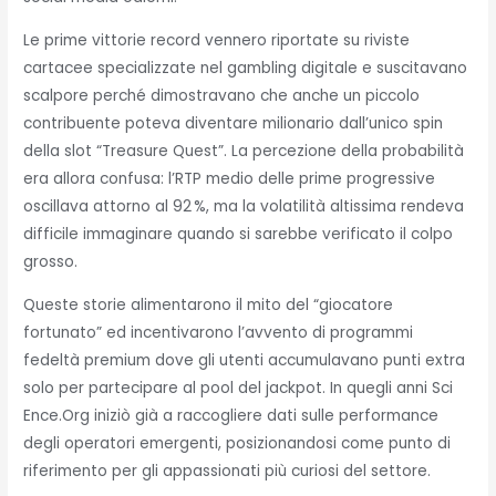
Le prime vittorie record vennero riportate su riviste
cartacee specializzate nel gambling digitale e suscitavano
scalpore perché dimostravano che anche un piccolo
contribuente poteva diventare milionario dall’unico spin
della slot “Treasure Quest”. La percezione della probabilità
era allora confusa: l’RTP medio delle prime progressive
oscillava attorno al 92 %, ma la volatilità altissima rendeva
difficile immaginare quando si sarebbe verificato il colpo
grosso.
Queste storie alimentarono il mito del “giocatore
fortunato” ed incentivarono l’avvento di programmi
fedeltà premium dove gli utenti accumulavano punti extra
solo per partecipare al pool del jackpot. In quegli anni Sci
Ence.Org iniziò già a raccogliere dati sulle performance
degli operatori emergenti, posizionandosi come punto di
riferimento per gli appassionati più curiosi del settore.