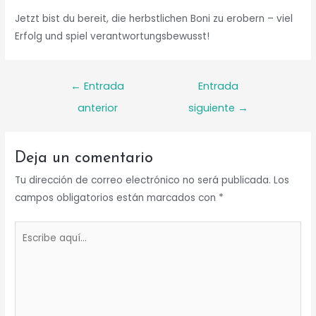
Jetzt bist du bereit, die herbstlichen Boni zu erobern – viel
Erfolg und spiel verantwortungsbewusst!
Navegación
←
Entrada
Entrada
de
anterior
siguiente
→
entradas
Deja un comentario
Tu dirección de correo electrónico no será publicada.
Los
campos obligatorios están marcados con
*
Escribe
aquí...