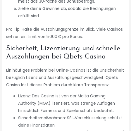
meist das 30‑fache des Bonusbetrags.
Ziehe deine Gewinne ab, sobald die Bedingungen
erfüllt sind.
Pro Tip: Halte die Auszahlungsgrenze im Blick. Viele Casinos
setzen ein Limit von 5 000 € pro Bonus.
Sicherheit, Lizenzierung und schnelle
Auszahlungen bei Qbets Casino
Ein häufiges Problem bei Online‑Casinos ist die Unsicherheit
bezüglich Lizenz und Auszahlungsgeschwindigkeit. Qbets
Casino löst dieses Problem durch klare Transparenz:
Lizenz: Das Casino ist von der Malta Gaming
Authority (MGA) lizenziert, was strenge Auflagen
hinsichtlich Fairness und Spielerschutz bedeutet.
Sicherheitsmaßnahmen: SSL‑Verschlüsselung schützt
deine Finanzdaten.