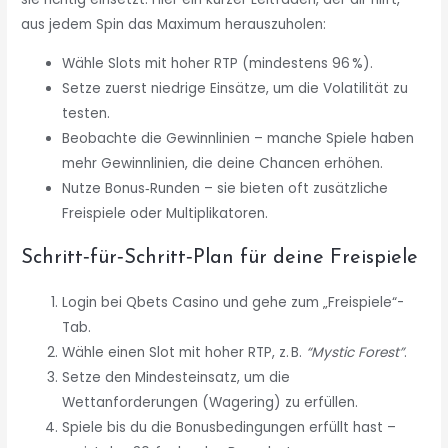
aus jedem Spin das Maximum herauszuholen:
Wähle Slots mit hoher RTP (mindestens 96 %).
Setze zuerst niedrige Einsätze, um die Volatilität zu
testen.
Beobachte die Gewinnlinien – manche Spiele haben
mehr Gewinnlinien, die deine Chancen erhöhen.
Nutze Bonus‑Runden – sie bieten oft zusätzliche
Freispiele oder Multiplikatoren.
Schritt‑für‑Schritt‑Plan für deine Freispiele
Login bei Qbets Casino und gehe zum „Freispiele“-
Tab.
Wähle einen Slot mit hoher RTP, z. B.
“Mystic Forest”
.
Setze den Mindesteinsatz, um die
Wettanforderungen (Wagering) zu erfüllen.
Spiele bis du die Bonusbedingungen erfüllt hast –