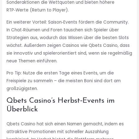
Sonderaktionen die Wettquoten und bieten höhere
RTP‑Werte (Return to Player).
Ein weiterer Vorteil: Saison‑Events fördern die Community.
In Chat‑Räumen und Foren tauschen sich Spieler über
Strategien aus, wodurch das Wissen über die besten Slots
wächst. Außerdem zeigen Casinos wie Qbets Casino, dass
sie innovativ und spielerorientiert sind, wenn sie regelmäßig
neue Themen einführen.
Pro Tip: Nutze die ersten Tage eines Events, um die
Freispiele zu sammeln – die meisten Boni sind dort am
großzügigsten.
Qbets Casino’s Herbst‑Events im
Überblick
Qbets Casino hat sich einen Namen gemacht, indem es
attraktive Promotionen mit schneller Auszahlung